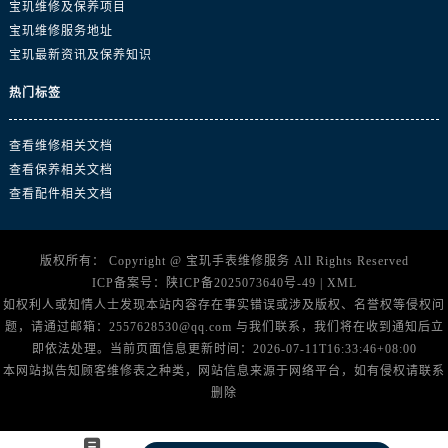
山东省淄博市张店区金晶大道宝玑售后服务中心（需提前预约）
宝玑维修及保养项目
宝玑维修服务地址
上海市黄浦区南京东路299号宏伊国际广场写字楼8层806室宝玑售后服务中心（需提前预约）
宝玑最新资讯及保养知识
上海市徐汇区虹桥路3号港汇中心2座37层3705室宝玑售后服务中心（需提前预约）
浙江省杭州市上城区钱江路1366号华润大厦A座5层503-5室宝玑售后服务中心（需提前预约）
热门标签
浙江省湖州市吴兴区劳动路宝玑售后服务中心（需提前预约）
浙江省嘉兴市南湖区广益路705号嘉兴世界贸易中心A座13层1304室宝玑售后服务中心（需提前预约）
查看维修相关文档
查看保养相关文档
浙江省金华市金东区东市南街777号金华万达广场4号楼22楼2209室宝玑售后服务中心（需提前预约）
查看配件相关文档
浙江省丽水市莲都区解放街宝玑售后服务中心（需提前预约）
浙江省宁波市江北区大闸南路500号来福士广场办公楼20层2009室宝玑售后服务中心（需提前预约）
浙江省衢州市柯城区上街宝玑售后服务中心（需提前预约）
版权所有：
Copyright @
宝玑手表维修服务
All Rights Reserved
ICP备案号：
陕ICP备2025073640号-49
|
XML
浙江省绍兴市越城区胜利东路379号世茂天际中心写字楼8层805室宝玑售后服务中心（需提前预约）
如权利人或知情人士发现本站内容存在事实错误或涉及版权、名誉权等侵权问
浙江省舟山市定海区解放东路宝玑售后服务中心（需提前预约）
题，请通过邮箱：2557628530@qq.com 与我们联系，我们将在收到通知后立
澳门特别行政区大堂区议事亭前地（新马路）宝玑售后服务中心（需提前预约）
即依法处理。当前页面信息更新时间：2026-07-11T16:33:46+08:00
澳门特别行政区风顺堂区南湾大马路宝玑售后服务中心（需提前预约）
本网站拟告知顾客维修表之种类，网站信息来源于网络平台，如有侵权请联系
删除
澳门特别行政区花地玛堂区关闸广场宝玑售后服务中心（需提前预约）
澳门特别行政区花王堂区大三巴商圈宝玑售后服务中心（需提前预约）