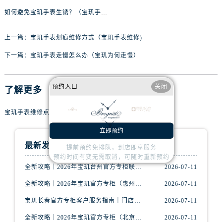
辽宁省沈阳市沈河区中街路83号亨得利名表维修授权店1楼宝玑售后服务中心（需提前预约）
如何避免宝玑手表生锈？（宝玑手表机芯生锈怎么办？）
北京市朝阳区建国门外大街甲6号华熙国际中心D座11层1102室宝玑售后服务中心（需提前预约）
北京市东城区东长安街1号王府井东方广场W3座6层602室宝玑售后服务中心（需提前预约）
上一篇：
宝玑手表划痕维修方式（宝玑手表维修)
河北省保定市竞秀区朝阳北大街北国先天下宝玑售后服务中心（需提前预约）
下一篇：
宝玑手表走慢怎么办（宝玑为何走慢）
内蒙古自治区阿拉善盟市左旗土尔扈特大街宝玑售后服务中心（需提前预约）
内蒙古自治区巴彦淖尔市临河区新华街宝玑售后服务中心（需提前预约）
内蒙古自治区包头市青山区幸福路甲3号王府井百货名表维修宝玑售后服务中心（需提前预约）
预约入口
关闭
了解更多
内蒙古自治区赤峰市红山区哈达街宝玑售后服务中心（需提前预约）
内蒙古自治区鄂尔多斯市东胜区伊金霍洛街宝玑售后服务中心（需提前预约）
宝玑手表维修点服务
内蒙古自治区呼伦贝尔市海拉尔区中央街宝玑售后服务中心（需提前预约）
立即预约
内蒙古自治区通辽市科尔沁区明仁大街宝玑售后服务中心（需提前预约）
最新发布
提前预约免排队，到店即享服务
内蒙古自治区乌海市海勃湾区人民南路宝玑售后服务中心（需提前预约）
预约时间有变无需取消，可随时重新预约
全新攻略｜2026年宝玑台州官方专柜联系电话+服务信息公示（7月最新）
2026-07-11
内蒙古自治区乌兰察布市集宁区恩和大街宝玑售后服务中心（需提前预约）
内蒙古自治区锡林郭勒盟市锡林浩特市光明街与额尔敦路交叉口宝玑售后服务中心（需提前预约）
全新攻略｜2026年宝玑官方专柜（惠州）门店信息汇总&官方客服热线公布
2026-07-11
内蒙古自治区兴安盟市乌兰浩特市兴安大街宝玑售后服务中心（需提前预约）
宝玑长春官方专柜客户服务指南｜门店信息+官方热线全公开（2026年7月最新）
2026-07-11
山西省大同市平城区迎宾街宝玑售后服务中心（需提前预约）
全新攻略｜2026年宝玑官方专柜（北京）门店信息汇总&官方客服热线公布
2026-07-11