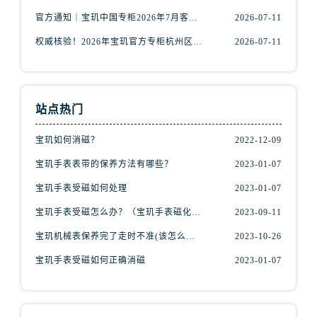
山西省晋城市城区黄华街宝玑售后服务中心（需提前预约）
官方通知｜宝玑中国专柜2026年7月客户服务热线更新，速看
2026-07-11
山西省晋中市榆次区顺城街宝玑售后服务中心（需提前预约）
山西省临汾市尧都区解放路宝玑售后服务中心（需提前预约）
权威核验！2026年宝玑官方专柜杭州区门店信息公示，附官方客服热线
2026-07-11
山西省吕梁市离石区永宁中路与建设街交叉口宝玑售后服务中心（需提前预约）
山西省朔州市朔城区怡西路与鄯阳西街交汇处宝玑售后服务中心（需提前预约）
山西省忻州市忻府区和平东街与七一南路交叉口宝玑售后服务中心（需提前预约）
站点热门
山西省阳泉市郊区平阳东街与新城大道交叉口宝玑售后服务中心（需提前预约）
宝玑如何消磁？
2022-12-09
山西省运城市盐湖区河东街宝玑售后服务中心（需提前预约）
山西省长治市潞州区英雄中路宝玑售后服务中心（需提前预约）
宝玑手表表带的保养方法有哪些？
2023-01-07
山西省太原市迎泽区迎泽街道解放路15号亨得利名表维修授权店3楼宝玑售后服务中心（需提前预约）
宝玑手表受磁如何处理
2023-01-07
天津市和平区赤峰道136号天津国际金融中心26层2603室宝玑售后服务中心（需提前预约）
宝玑手表受磁怎么办？（宝玑手表磁化的解决办法）
2023-09-11
安徽省安庆市迎江区人民路宝玑售后服务中心（需提前预约）
宝玑机械表保养完了走时不准(该怎么办？)
2023-10-26
安徽省蚌埠市蚌山区淮河路宝玑售后服务中心（需提前预约）
安徽省亳州市谯城区魏武大道宝玑售后服务中心（需提前预约）
宝玑手表受磁如何正确消磁
2023-01-07
安徽省池州市贵池区长江路宝玑售后服务中心（需提前预约）
安徽省滁州市琅琊区南谯北路宝玑售后服务中心（需提前预约）