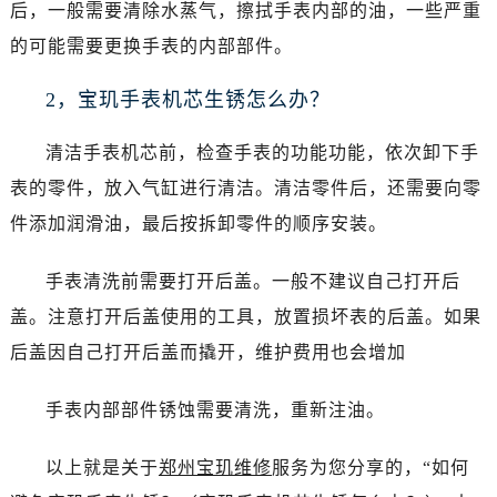
黑龙江省鹤岗市向阳区红军路宝玑售后服务中心（需提前预约）
后，一般需要清除水蒸气，擦拭手表内部的油，一些严重
黑龙江省黑河市爱辉区中央街宝玑售后服务中心（需提前预约）
的可能需要更换手表的内部部件。
黑龙江省鸡西市鸡冠区红军路宝玑售后服务中心（需提前预约）
2，宝玑手表机芯生锈怎么办？
黑龙江省佳木斯市向阳区长安路宝玑售后服务中心（需提前预约）
黑龙江省牡丹江市东安区太平路宝玑售后服务中心（需提前预约）
清洁手表机芯前，检查手表的功能功能，依次卸下手
黑龙江省七台河市桃山区大同街宝玑售后服务中心（需提前预约）
表的零件，放入气缸进行清洁。清洁零件后，还需要向零
黑龙江省齐齐哈尔市龙沙区龙华路宝玑售后服务中心（需提前预约）
黑龙江省双鸭山市尖山区新兴大街宝玑售后服务中心（需提前预约）
件添加润滑油，最后按拆卸零件的顺序安装。
黑龙江省绥化市北林区新华街与康庄路交叉口宝玑售后服务中心（需提前预约）
手表清洗前需要打开后盖。一般不建议自己打开后
黑龙江省伊春市伊美区通河路宝玑售后服务中心（需提前预约）
吉林省白城市洮北区明仁南街宝玑售后服务中心（需提前预约）
盖。注意打开后盖使用的工具，放置损坏表的后盖。如果
吉林省白山市浑江区浑江大街宝玑售后服务中心（需提前预约）
后盖因自己打开后盖而撬开，维护费用也会增加
吉林省吉林市船营区河南街宝玑售后服务中心（需提前预约）
吉林省辽源市龙山区人民大街宝玑售后服务中心（需提前预约）
手表内部部件锈蚀需要清洗，重新注油。
吉林省梅河口市新华街道梅河大街宝玑售后服务中心（需提前预约）
以上就是关于
郑州宝玑维修
服务为您分享的，“如何
吉林省四平市铁东区紫气大路与南九经街交汇处宝玑售后服务中心（需提前预约）