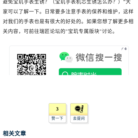
吉林省松原市宁江区五环大街宝玑售后服务中心（需提前预约）
避免宝玑手表生锈？（宝玑手表机芯生锈怎么办？）”大
吉林省通化市东昌区环通乡江南大街宝玑售后服务中心（需提前预约）
家可以了解一下。日常要多注意手表的保养和维护，这样
吉林省延边市延吉市解放路宝玑售后服务中心（需提前预约）
对我们的手表也是有很大的好处的。如果您想了解更多相
辽宁省鞍山市铁东区站前街宝玑售后服务中心（需提前预约）
关内容，可前往瑞匠论坛的"宝玑专属版块"讨论。
辽宁省本溪市平山区胜利路宝玑售后服务中心（需提前预约）
辽宁省朝阳市双塔区新华路宝玑售后服务中心（需提前预约）
辽宁省丹东市振兴区七经街宝玑售后服务中心（需提前预约）
辽宁省抚顺市新抚区东一路宝玑售后服务中心（需提前预约）
辽宁省阜新市海州区解放大街宝玑售后服务中心（需提前预约）
辽宁省葫芦岛市连山区中央路宝玑售后服务中心（需提前预约）
辽宁省锦州市古塔区中央大街宝玑售后服务中心（需提前预约）
辽宁省辽阳市白塔区新运大街宝玑售后服务中心（需提前预约）
辽宁省盘锦市兴隆台区石油大街宝玑售后服务中心（需提前预约）
3
辽宁省铁岭市银州区南马路宝玑售后服务中心（需提前预约）
赞一下
去提问
辽宁省营口市站前区市府路与渤海大街交叉口宝玑售后服务中心（需提前预约）
辽宁省沈阳市沈河区中街路137号亨得利名表维修授权店1楼宝玑售后服务中心（需提前预约）
相关文章