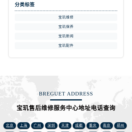
安徽省阜阳市颍州区颍州北路宝玑售后服务中心（需提前预约）
分类标签
安徽省淮北市相山区淮海路宝玑售后服务中心（需提前预约）
安徽省淮南市田家庵区国庆中路宝玑售后服务中心（需提前预约）
宝玑维修
安徽省黄山市屯溪区黄山西路宝玑售后服务中心（需提前预约）
宝玑保养
安徽省六安市金安区解放中路宝玑售后服务中心（需提前预约）
宝玑新闻
安徽省马鞍山市雨山区湖南西路宝玑售后服务中心（需提前预约）
宝玑配件
安徽省宿州市埇桥区人民中路宝玑售后服务中心（需提前预约）
安徽省铜陵市铜官区石城大道宝玑售后服务中心（需提前预约）
安徽省芜湖市镜湖区中山路步行街宝玑售后服务中心（需提前预约）
安徽省宣城市宣州区叠嶂西路宝玑售后服务中心（需提前预约）
福建省龙岩市新罗区九一南路宝玑售后服务中心（需提前预约）
福建省南平市建阳区人民西路宝玑售后服务中心（需提前预约）
BREGUET ADDRESS
福建省宁德市蕉城区天湖东路宝玑售后服务中心（需提前预约）
宝玑售后维修服务中心地址电话查询
福建省莆田市城厢区霞林街道荔华东大道宝玑售后服务中心（需提前预约）
福建省三明市三元区东乾二路宝玑售后服务中心（需提前预约）
福建省漳州市龙文区步港路宝玑售后服务中心（需提前预约）
北京
上海
广州
深圳
天津
成都
重庆
南京
郑州