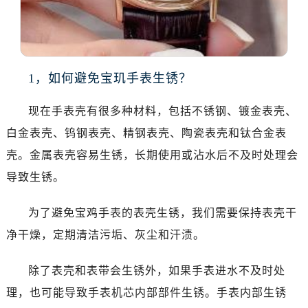
合肥市蜀山区潜山路111号万象城华润大厦B座12楼03室（需提前预约）
泉州市丰泽区宝洲路729号浦西万达中心写字楼A座7楼709室（需提前预约）
青岛市南区山东路6号华润大厦B座22层04室（需提前预约）
烟台市芝罘区胜利路139号万达金融中心A座907室（需提前预约）
1，如何避免宝玑手表生锈？
长春市朝阳区西安大路727号中银大厦A座(旺进大厦)18层09室（需提前预约）
贵阳市南明区都司高架桥路33号亨特国际金融中心14楼14D（需提前预约）
现在手表壳有很多种材料，包括不锈钢、镀金表壳、
昆明市盘龙区北京路928号同德昆明广场写字楼10层06室（需提前预约）
白金表壳、钨钢表壳、精钢表壳、陶瓷表壳和钛合金表
石家庄市长安区中山东路39号勒泰中心写字楼B座13层07室（需提前预约）
壳。金属表壳容易生锈，长期使用或沾水后不及时处理会
西安市碑林区南关正街88号华侨城长安国际中心E座6楼10室（需提前预约）
海口市龙华区金贸东路5号海口华润大厦B座17层1707室（需提前预约）
导致生锈。
唐山市路南区新华东道100号万达广场写字楼A座10层1002室（需提前预约）
为了避免宝鸡手表的表壳生锈，我们需要保持表壳干
台州市椒江区东海大道1800号腾达中心东1幢20楼2002室（需提前预约）
内蒙古自治区呼和浩特市玉泉区大学西街70号华润万象城写字楼（鄂尔多斯大厦）23层2326室（需提前预约）
净干燥，定期清洁污垢、灰尘和汗渍。
甘肃省兰州市七里河区西津西路16号兰州中心写字楼21层2102室（需提前预约）
除了表壳和表带会生锈外，如果手表进水不及时处
重庆市解放碑渝中区民权路28号英利国际金融中心写字楼20层01室（需提前预约）
黑龙江省大庆市萨尔图区会战大街宝玑售后服务中心（需提前预约）
理，也可能导致手表机芯内部部件生锈。手表内部生锈