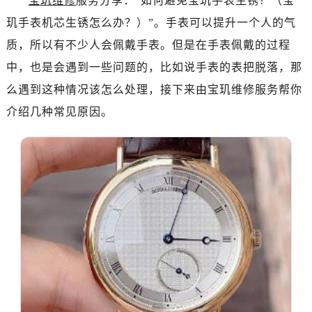
宝玑维修
服务分享：“如何避免宝玑手表生锈？（宝
长沙市芙蓉区定王台街道建湘路393号世茂环球金融中心写字楼（芙蓉广场）10层13室（需提前预约）
玑手表机芯生锈怎么办？）”。手表可以提升一个人的气
郑州市二七区铭功路10号华润大厦写字楼29层2905室（需提前预约）
太原市迎泽区解放路15号亨得利名表服务中心（品牌授权店）3层整层（需提前预约）
质，所以有不少人会佩戴手表。但是在手表佩戴的过程
沈阳市沈河区中街路137号亨得利名表服务中心（品牌授权店）1层整层（需提前预约）
中，也是会遇到一些问题的，比如说手表的表把脱落，那
沈阳市沈河区中街路83号亨得利名表服务中心（品牌授权店）1层整层（需提前预约）
么遇到这种情况该怎么处理，接下来由宝玑维修服务帮你
乌鲁木齐市天山区红山路26号时代广场（CCMALL）C座17层17-B（需提前预约）
介绍几种常见原因。
温州市鹿城区锦绣路1067号置信广场10层1015室（需提前预约）
哈尔滨市道里区友谊西路600号富力中心T2座写字楼29层03室（需提前预约）
大连市中山区人民路15号国际金融大厦7层G室（需提前预约）
佛山市禅城区季华五路57号万科金融中心C座12层1205室（需提前预约）
东莞市东城街道鸿福东路1号民盈国贸中心T1写字楼9层907室（需提前预约）
无锡市梁溪区人民中路139号恒隆广场写字楼1座11层1104室（需提前预约）
南通市崇川区工农路57号圆融广场写字楼16层1603室（需提前预约）
苏州市苏州工业园区星港街199号苏州中心办公楼C座22层08室（需提前预约）
武汉市江汉区解放大道686号世界贸易大厦38层09室（需提前预约）
南宁市青秀区金湖路59号地王大厦12楼1224室（需提前预约）