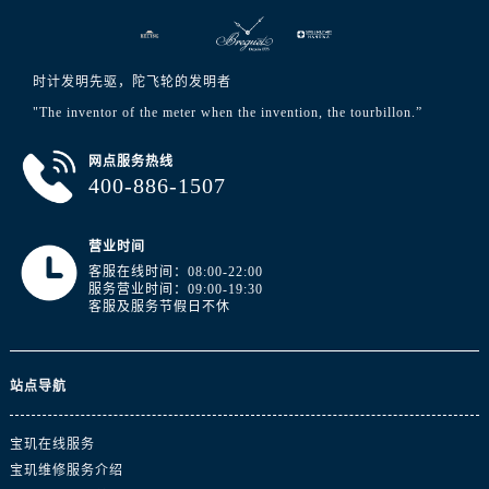
江西省萍乡市安源区萍安北大道与康庄路交叉口宝玑售后服务中心（需提前预约）
江西省上饶市信州区滨江西路宝玑售后服务中心（需提前预约）
江西省新余市渝水区北湖西路宝玑售后服务中心（需提前预约）
时计发明先驱，陀飞轮的发明者
江西省宜春市袁州区中山中路宝玑售后服务中心（需提前预约）
"The inventor of the meter when the invention, the tourbillon.”
江西省鹰潭市月湖区胜利东路宝玑售后服务中心（需提前预约）
山东省德州市德城区东风中路宝玑售后服务中心（需提前预约）
网点服务热线
400-886-1507
山东省东营市东营区济南路宝玑售后服务中心（需提前预约）
山东省济南市历下区经十路11111号华润中心写字楼（万象城）15层1508室宝玑售后服务中心（需提前预约）
营业时间
山东省济宁市任城区太白楼路宝玑售后服务中心（需提前预约）
客服在线时间：08:00-22:00
山东省莱芜市文化南路8号银座商城名表维修一楼名表维修宝玑售后服务中心（需提前预约）
服务营业时间：09:00-19:30
客服及服务节假日不休
山东省临沂市兰山区解放路宝玑售后服务中心（需提前预约）
山东省日照市东港区烟台路宝玑售后服务中心（需提前预约）
山东省泰安市泰山区财源街道泰山大街宝玑售后服务中心（需提前预约）
站点导航
山东省威海市环翠区新威海路89号振华商厦一楼名表维修宝玑售后服务中心（需提前预约）
山东省潍坊市奎文区东风东街宝玑售后服务中心（需提前预约）
宝玑在线服务
山东省枣庄市滕州市北辛路与善国路交叉口宝玑售后服务中心（需提前预约）
宝玑维修服务介绍