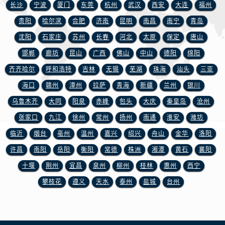
江苏省常州市新北区龙锦路1590号现代传媒中心5号楼10层1008室宝玑售后服务中心（需提前预约）
长沙
宁波
厦门
东莞
杭州
武汉
西安
大连
福州
江苏省淮安市清江浦区淮海北路宝玑售后服务中心（需提前预约）
贵阳
哈尔滨
合肥
济南
昆明
南昌
南宁
青岛
江苏省连云港市海州区通灌北路宝玑售后服务中心（需提前预约）
沈阳
石家庄
苏州
长春
河北
太原
保定
唐山
江苏省南京市秦淮区中山南路1号南京中心22层22-C1-C3室宝玑售后服务中心（需提前预约）
邯郸
廊坊
昆山
广西
佛山
中山
德阳
绵阳
江苏省宿迁市宿城区西湖路宝玑售后服务中心（需提前预约）
齐齐哈尔
呼和浩特
吉林
无锡
芜湖
珠海
汕头
三亚
江苏省泰州市海陵区永定东路399号置地商务中心东塔（华润万象城）17层1706室宝玑售后服务中心（需提前预约）
海口
赣州
漳州
拉萨
青海
新疆
兰州
银川
江苏省徐州市鼓楼区淮海东路29号苏宁广场IFC国际金融中心35层3508室宝玑售后服务中心（需提前预约）
江苏省盐城市盐都区世纪大道5号盐城金融城写字楼1号楼16层1604室宝玑售后服务中心（需提前预约）
乌鲁木齐
大同
阳泉
赤峰
包头
大庆
秦皇岛
沧州
江苏省扬州市邗江区国展路29号星耀天地写字楼1号楼18层1803室宝玑售后服务中心（需提前预约）
张家口
九江
徐州
常州
扬州
南通
淮安
潍坊
江苏省镇江市京口区中山东路宝玑售后服务中心（需提前预约）
临沂
烟台
亳州
温州
嘉兴
绍兴
舟山
金华
洛阳
江西省抚州市临川区赣东大道宝玑售后服务中心（需提前预约）
许昌
南阳
岳阳
衡阳
常德
株洲
湘潭
黄石
襄阳
江西省赣州市章贡区文清路宝玑售后服务中心（需提前预约）
十堰
荆州
宜昌
泉州
柳州
桂林
惠州
西宁
江西省吉安市吉州区井冈山大道宝玑售后服务中心（需提前预约）
攀枝花
遵义
天水
泰州
盐城
台州
江西省景德镇市珠山区珠山中路宝玑售后服务中心（需提前预约）
江西省九江市浔阳区浔阳路宝玑售后服务中心（需提前预约）
江西省南昌市红谷滩新区红谷中大道998号绿地双子塔（中央广场）A1座办公楼14层1407室宝玑售后服务中心（需提前预约）