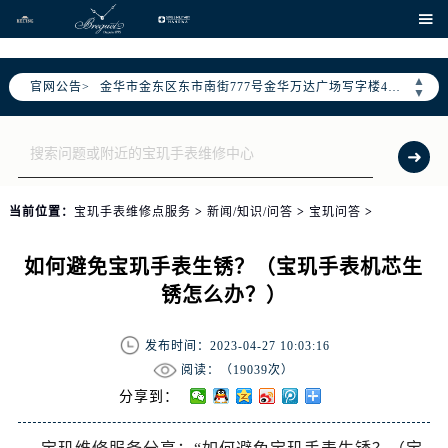
泰州市海陵区永定东路399号置地商务中心东塔写字楼（华润万象城）17层1706室（需提前预约）
、

宁波市江北区大闸南路500号来福士广场办公楼20层2009室（需提前预约）
杭州市上城区钱江路1366号华润大厦写字楼A座5层503-5室（需提前预约）
▲
官网公告>
金华市金东区东市南街777号金华万达广场写字楼4号楼22层2209室（需提前预约）
▼
绍兴市越城区胜利东路379号世茂天际中心写字楼8层805室（需提前预约）
嘉兴市南湖区广益路705号嘉兴世界贸易中心写字楼A座13层1304室（需提前预约）
南昌市红谷滩新区红谷中大道998号绿地双子塔（中央广场）A1座办公楼14层07室（需提前预约）
济南市历下区经十路11111号华润中心写字楼（万象城）15层1508室（需提前预约）
当前位置：
宝玑手表维修点服务
>
新闻/知识/问答
>
宝玑问答
>
广州市天河区天河路230号万菱汇国际中心写字楼A塔7层704室（需提前预约）
广州市越秀区环市东路371-375号世界贸易中心大厦南塔写字楼15层07室（需提前预约）
如何避免宝玑手表生锈？（宝玑手表机芯生
深圳市罗湖区深南东路5001号华润大厦写字楼17层1701室（需提前预约）
锈怎么办？）
惠州市惠城区江北文昌一路7号华贸大厦写字楼1座30层05室（需提前预约）
厦门市思明区湖滨东路95号华润大厦写字楼B座11层1104室（需提前预约）
发布时间：2023-04-27 10:03:16
福州市鼓楼区五四路128-1号恒力城写字楼15层03室（需提前预约）
阅读：（
19039次）
成都市锦江区人民东路6号SAC东原中心写字楼24层2406B室（需提前预约）
分享到：
重庆市江北区观音桥步行街2号融恒时代广场写字楼9层902室（需提前预约）