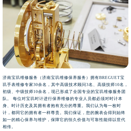
沈阳市沈河区中街路137号亨得利名表服务中心（品牌授权店）1层整层（需提前预约）
沈阳市沈河区中街路83号亨得利名表服务中心（品牌授权店）1层整层（需提前预约）
乌鲁木齐市天山区红山路26号时代广场（CCMALL）C座17层17-B（需提前预约）
温州市鹿城区锦绣路1067号置信广场10层1015室（需提前预约）
哈尔滨市道里区友谊西路600号富力中心T2座写字楼29层03室（需提前预约）
大连市中山区人民路15号国际金融大厦7层G室（需提前预约）
佛山市禅城区季华五路57号万科金融中心C座12层1205室（需提前预约）
东莞市东城街道鸿福东路1号民盈国贸中心T1写字楼9层907室（需提前预约）
无锡市梁溪区人民中路139号恒隆广场写字楼1座11层1104室（需提前预约）
南通市崇川区工农路57号圆融广场写字楼16层1603室（需提前预约）
济南宝玑维修服务（济南宝玑维修保养服务）拥有BREGUET宝
苏州市苏州工业园区星港街199号苏州中心办公楼C座22层08室（需提前预约）
玑手表维修专家30余名，其中高级技术顾问3名、高级技师10名，
初级、中级技师10余名，现已形成了全国专业的宝玑维修服务团
武汉市江汉区解放大道686号世界贸易大厦38层09室（需提前预约）
队。 每位对宝玑时计进行保养维修的专业人员都必须对时计本
南宁市青秀区金湖路59号地王大厦12楼1224室（需提前预约）
身、时计历史及其拥有者抱有充分的尊重。我们认为每一枚时
合肥市蜀山区潜山路111号万象城华润大厦B座12楼03室（需提前预约）
计，都同它的拥有者一样尊贵。我们保证，您的腕表会得到始终
泉州市丰泽区宝洲路729号浦西万达中心写字楼A座7楼709室（需提前预约）
如一的精心保养与维护，保障它的恒久价值与可靠性能得以世代
青岛市南区山东路6号华润大厦B座22层04室（需提前预约）
相传。