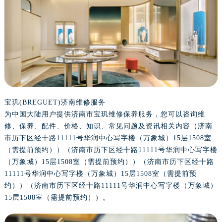
金华市金东区东市南街777号金华万达广场写字楼4号楼22层2209室（需提前预约）
绍兴市越城区胜利东路379号世茂天际中心写字楼8层805室（需提前预约）
嘉兴市南湖区广益路705号嘉兴世界贸易中心写字楼A座13层1304室（需提前预约）
南昌市红谷滩新区红谷中大道998号绿地双子塔（中央广场）A1座办公楼14层07室（需提前预约）
济南市历下区经十路11111号华润中心写字楼（万象城）15层1508室（需提前预约）
广州市天河区天河路230号万菱汇国际中心写字楼A塔7层704室（需提前预约）
广州市越秀区环市东路371-375号世界贸易中心大厦南塔写字楼15层07室（需提前预约）
深圳市罗湖区深南东路5001号华润大厦写字楼17层1701室（需提前预约）
宝玑(BREGUET)济南维修服务
为中国大陆用户提供济南市宝玑维修保养服务，您可以咨询维
惠州市惠城区江北文昌一路7号华贸大厦写字楼1座30层05室（需提前预约）
修、保养、配件、价格、知识、常见问题及资讯相关内容（济南
厦门市思明区湖滨东路95号华润大厦写字楼B座11层1104室（需提前预约）
市历下区经十路11111号华润中心写字楼（万象城）15层1508室
福州市鼓楼区五四路128-1号恒力城写字楼15层03室（需提前预约）
（需提前预约））（济南市历下区经十路11111号华润中心写字楼
成都市锦江区人民东路6号SAC东原中心写字楼24层2406B室（需提前预约）
（万象城）15层1508室（需提前预约））（济南市历下区经十路
重庆市江北区观音桥步行街2号融恒时代广场写字楼9层902室（需提前预约）
11111号华润中心写字楼（万象城）15层1508室（需提前预
长沙市芙蓉区定王台街道建湘路393号世茂环球金融中心写字楼（芙蓉广场）10层13室（需提前预约）
约））（济南市历下区经十路11111号华润中心写字楼（万象城）
15层1508室（需提前预约））。
郑州市二七区铭功路10号华润大厦写字楼29层2905室（需提前预约）
太原市迎泽区解放路15号亨得利名表服务中心（品牌授权店）3层整层（需提前预约）