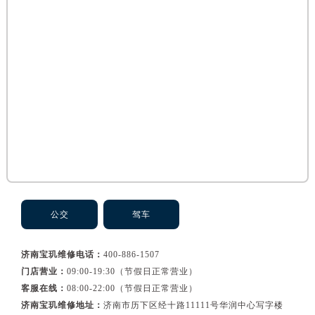
黑龙江省佳木斯市向阳区长安路宝玑售后服务中心（需提前预约）
黑龙江省牡丹江市东安区太平路宝玑售后服务中心（需提前预约）
黑龙江省七台河市桃山区大同街宝玑售后服务中心（需提前预约）
黑龙江省齐齐哈尔市龙沙区龙华路宝玑售后服务中心（需提前预约）
黑龙江省双鸭山市尖山区新兴大街宝玑售后服务中心（需提前预约）
黑龙江省绥化市北林区新华街与康庄路交叉口宝玑售后服务中心（需提前预约）
黑龙江省伊春市伊美区通河路宝玑售后服务中心（需提前预约）
吉林省白城市洮北区明仁南街宝玑售后服务中心（需提前预约）
吉林省白山市浑江区浑江大街宝玑售后服务中心（需提前预约）
吉林省吉林市船营区河南街宝玑售后服务中心（需提前预约）
吉林省辽源市龙山区人民大街宝玑售后服务中心（需提前预约）
公交
驾车
吉林省梅河口市新华街道梅河大街宝玑售后服务中心（需提前预约）
吉林省四平市铁东区紫气大路与南九经街交汇处宝玑售后服务中心（需提前预约）
济南宝玑维修电话：
400-886-1507
吉林省松原市宁江区五环大街宝玑售后服务中心（需提前预约）
门店营业：
09:00-19:30（节假日正常营业）
吉林省通化市东昌区环通乡江南大街宝玑售后服务中心（需提前预约）
客服在线：
08:00-22:00（节假日正常营业）
吉林省延边市延吉市解放路宝玑售后服务中心（需提前预约）
济南宝玑维修地址：
济南市历下区经十路11111号华润中心写字楼