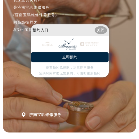
资深宝玑制表师
安徽省黄山市屯溪区黄山西路宝玑售后服务中心（需提前预约）
是济南宝玑维修服务
安徽省六安市金安区解放中路宝玑售后服务中心（需提前预约）
(济南宝玑维修保养服务)
安徽省马鞍山市雨山区湖南西路宝玑售后服务中心（需提前预约）
的高级技师之一
安徽省宿州市埇桥区人民中路宝玑售后服务中心（需提前预约）
JiNan 宝玑 Maintain center
预约入口
关闭
安徽省铜陵市铜官区石城大道宝玑售后服务中心（需提前预约）
安徽省芜湖市镜湖区中山路步行街宝玑售后服务中心（需提前预约）
安徽省宣城市宣州区叠嶂西路宝玑售后服务中心（需提前预约）
立即预约
福建省龙岩市新罗区九一南路宝玑售后服务中心（需提前预约）
提前预约免排队，到店即享服务
福建省南平市建阳区人民西路宝玑售后服务中心（需提前预约）
预约时间有变无需取消，可随时重新预约
福建省宁德市蕉城区天湖东路宝玑售后服务中心（需提前预约）
福建省莆田市城厢区霞林街道荔华东大道宝玑售后服务中心（需提前预约）
福建省三明市三元区东乾二路宝玑售后服务中心（需提前预约）
福建省漳州市龙文区步港路宝玑售后服务中心（需提前预约）

济南宝玑维修服务
江苏省常州市新北区龙锦路1590号现代传媒中心5号楼10层1008室宝玑售后服务中心（需提前预约）
江苏省淮安市清江浦区淮海北路宝玑售后服务中心（需提前预约）
江苏省连云港市海州区通灌北路宝玑售后服务中心（需提前预约）