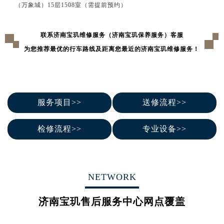
辽宁省鞍山市铁东区站前街宝玑售后服务中心（需提前预约）
（万象城）15层1508室（需提前预约）
辽宁省本溪市平山区胜利路宝玑售后服务中心（需提前预约）
辽宁省朝阳市双塔区新华路宝玑售后服务中心（需提前预约）
联系济南宝玑维修服务（济南宝玑保养服务）客服
辽宁省丹东市振兴区七经街宝玑售后服务中心（需提前预约）
为您推荐最优的行车路线及距离您最近的济南宝玑维修服务！
辽宁省抚顺市新抚区东一路宝玑售后服务中心（需提前预约）
辽宁省阜新市海州区解放大街宝玑售后服务中心（需提前预约）
辽宁省葫芦岛市连山区中央路宝玑售后服务中心（需提前预约）
服务项目>>
送修流程>>
辽宁省锦州市古塔区中央大街宝玑售后服务中心（需提前预约）
辽宁省辽阳市白塔区新运大街宝玑售后服务中心（需提前预约）
检修流程>>
专业设备>>
辽宁省盘锦市兴隆台区石油大街宝玑售后服务中心（需提前预约）
辽宁省铁岭市银州区南马路宝玑售后服务中心（需提前预约）
辽宁省营口市站前区市府路与渤海大街交叉口宝玑售后服务中心（需提前预约）
辽宁省沈阳市沈河区中街路137号亨得利名表维修授权店1楼宝玑售后服务中心（需提前预约）
NETWORK
辽宁省沈阳市沈河区中街路83号亨得利名表维修授权店1楼宝玑售后服务中心（需提前预约）
济南宝玑售后服务中心网点覆盖
北京市朝阳区建国门外大街甲6号华熙国际中心D座11层1102室宝玑售后服务中心（北京总部）（需提前预约）
北京市东城区东长安街1号王府井东方广场W3座6层602室宝玑售后服务中心（需提前预约）