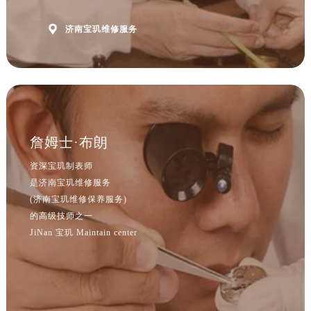
江西省宜春市袁州区中山中路宝玑售后服务中心（需提前预约）
江西省鹰潭市月湖区胜利东路宝玑售后服务中心（需提前预约）

济南宝玑维修服务
山东省德州市德城区东风中路宝玑售后服务中心（需提前预约）
山东省东营市东营区济南路宝玑售后服务中心（需提前预约）
山东省济南市历下区经十路11111号华润中心写字楼（万象城）15层1508室宝玑售后服务中心（需提前预约）
山东省济宁市任城区太白楼路宝玑售后服务中心（需提前预约）
山东省莱芜市文化南路8号银座商城名表维修一楼名表维修宝玑售后服务中心（需提前预约）
詹姆士·布朗
山东省临沂市兰山区解放路宝玑售后服务中心（需提前预约）
山东省日照市东港区烟台路宝玑售后服务中心（需提前预约）
资深宝玑制表师
山东省泰安市泰山区财源街道泰山大街宝玑售后服务中心（需提前预约）
是济南宝玑维修服务
(济南宝玑维修保养服务)
山东省威海市环翠区新威海路89号振华商厦一楼名表维修宝玑售后服务中心（需提前预约）
的高级技师之一
山东省潍坊市奎文区东风东街宝玑售后服务中心（需提前预约）
JiNan 宝玑 Maintain center
山东省枣庄市滕州市北辛路与善国路交叉口宝玑售后服务中心（需提前预约）
山东省淄博市张店区金晶大道宝玑售后服务中心（需提前预约）
上海市黄浦区南京东路299号宏伊国际广场写字楼8层806室宝玑售后服务中心（需提前预约）
上海市徐汇区虹桥路3号港汇中心2座37层3705室宝玑售后服务中心（需提前预约）