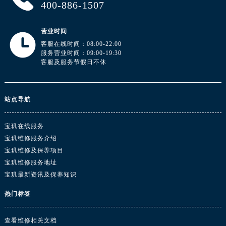
400-886-1507
湖北省黄冈市黄州区赤壁大道宝玑售后服务中心（需提前预约）
湖北省黄石市黄石港区武汉路宝玑售后服务中心（需提前预约）
营业时间
湖北省荆门市东宝中天街步行街宝玑售后服务中心（需提前预约）
客服在线时间：08:00-22:00
湖北省荆州市荆州区荆中路宝玑售后服务中心（需提前预约）
服务营业时间：09:00-19:30
湖北省十堰市茅箭区人民北路宝玑售后服务中心（需提前预约）
客服及服务节假日不休
湖北省随州市曾都区青年路宝玑售后服务中心（需提前预约）
湖北省咸宁市咸安区长安大道宝玑售后服务中心（需提前预约）
站点导航
湖北省襄阳市樊城区长虹路与人民路交叉口宝玑售后服务中心（需提前预约）
湖北省孝感市孝南区复兴大道宝玑售后服务中心（需提前预约）
宝玑在线服务
湖北省宜昌市西陵区夷陵大道与港窑路宝玑售后服务中心（需提前预约）
宝玑维修服务介绍
湖南省常德市武陵区人民路宝玑售后服务中心（需提前预约）
宝玑维修及保养项目
湖南省郴州市北湖区国庆北路宝玑售后服务中心（需提前预约）
宝玑维修服务地址
湖南省衡阳市雁峰区解放路宝玑售后服务中心（需提前预约）
宝玑最新资讯及保养知识
湖南省怀化市鹤城区迎丰中路宝玑售后服务中心（需提前预约）
热门标签
湖南省娄底市娄星区长青街宝玑售后服务中心（需提前预约）
湖南省邵阳市双清区东风路宝玑售后服务中心（需提前预约）
查看维修相关文档