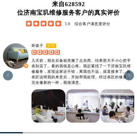
广东省阳江市江城区东风一路宝玑售后服务中心（需提前预约）
来自
628592
广东省云浮市云城区金山路宝玑售后服务中心（需提前预约）
位济南宝玑维修服务客户的真实评价
广东省湛江市赤坎区观海北路宝玑售后服务中心（需提前预约）





5.0
综合客户满意度评分
广东省肇庆市端州区信安大道与砚都大道交汇处宝玑售后服务中心（需提前预约）
广西壮族自治区百色市右江区中山二路宝玑售后服务中心（需提前预约）
广西壮族自治区北海市海城区北京路宝玑售后服务中心（需提前预约）
Lv6
坏孩子
广西壮族自治区崇左市江州区石景林街道友谊大道与丽川路交汇处宝玑售后服务中心（需提前预约）
几天前，我在后备箱里搬了点东西。结果那天不小心把手
广西壮族自治区防城港市港口区金花茶大道宝玑售后服务中心（需提前预约）
表刮花了。看的我很是心疼。我赶紧找了一下济南宝玑维
广西壮族自治区贵港市港北区港城街道布山大道与仙衣路交叉口宝玑售后服务中心（需提前预约）
修服务，发现这家还不错，离我也不远，就直接来了。跟


表匠说明我的来意后，开始帮我处理。经过表匠的修复，
广西壮族自治区桂林市秀峰区红岭路宝玑售后服务中心（需提前预约）
完全像新的一样，我很满意。
广西壮族自治区河池市金城江区金城江街道朝阳路宝玑售后服务中心（需提前预约）
广西壮族自治区贺州市八步区城东街道灵峰南路宝玑售后服务中心（需提前预约）
广西壮族自治区来宾市兴宾区桂中大道宝玑售后服务中心（需提前预约）
广西壮族自治区柳州市城中区中山中路宝玑售后服务中心（需提前预约）
广西壮族自治区钦州市钦南区金海湾东大街宝玑售后服务中心（需提前预约）
广西壮族自治区梧州市万秀区龙湖镇高旺路宝玑售后服务中心（需提前预约）