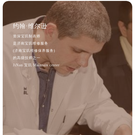
江苏省南京市秦淮区中山南路1号南京中心22层22-C1-C3室宝玑售后服务中心（需提前预约）
江苏省宿迁市宿城区西湖路宝玑售后服务中心（需提前预约）
江苏省泰州市海陵区永定东路399号置地商务中心东塔（华润万象城）17层1706室宝玑售后服务中心（需提前预约）
约翰·维尔逊
江苏省徐州市鼓楼区淮海东路29号苏宁广场IFC国际金融中心35层3508室宝玑售后服务中心（需提前预约）
资深宝玑制表师
江苏省盐城市盐都区世纪大道5号盐城金融城写字楼1号楼16层1604室宝玑售后服务中心（需提前预约）
是济南宝玑维修服务
江苏省扬州市邗江区国展路29号星耀天地写字楼1号楼18层1803室宝玑售后服务中心（需提前预约）
(济南宝玑维修保养服务)
江苏省镇江市京口区中山东路宝玑售后服务中心（需提前预约）
的高级技师之一
江西省抚州市临川区赣东大道宝玑售后服务中心（需提前预约）
JiNan 宝玑 Maintain center
江西省赣州市章贡区文清路宝玑售后服务中心（需提前预约）
江西省吉安市吉州区井冈山大道宝玑售后服务中心（需提前预约）
江西省景德镇市珠山区珠山中路宝玑售后服务中心（需提前预约）
江西省九江市浔阳区浔阳路宝玑售后服务中心（需提前预约）
江西省南昌市红谷滩新区红谷中大道998号绿地双子塔（中央广场）A1座办公楼14层1407室宝玑售后服务中心（需提前预约）
江西省萍乡市安源区萍安北大道与康庄路交叉口宝玑售后服务中心（需提前预约）
江西省上饶市信州区滨江西路宝玑售后服务中心（需提前预约）
江西省新余市渝水区北湖西路宝玑售后服务中心（需提前预约）