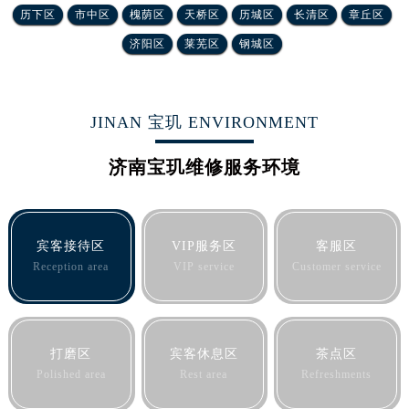
河北省保定市竞秀区朝阳北大街北国先天下宝玑售后服务中心（需提前预约）
历下区
市中区
槐荫区
天桥区
历城区
长清区
章丘区
内蒙古自治区阿拉善盟市左旗土尔扈特大街宝玑售后服务中心（需提前预约）
济阳区
莱芜区
钢城区
内蒙古自治区巴彦淖尔市临河区新华街宝玑售后服务中心（需提前预约）
内蒙古自治区包头市青山区幸福路甲3号王府井百货名表维修宝玑售后服务中心（需提前预约）
内蒙古自治区赤峰市红山区哈达街宝玑售后服务中心（需提前预约）
JINAN 宝玑 ENVIRONMENT
内蒙古自治区鄂尔多斯市东胜区伊金霍洛街宝玑售后服务中心（需提前预约）
内蒙古自治区呼伦贝尔市海拉尔区中央街宝玑售后服务中心（需提前预约）
济南宝玑维修服务环境
内蒙古自治区通辽市科尔沁区明仁大街宝玑售后服务中心（需提前预约）
内蒙古自治区乌海市海勃湾区人民南路宝玑售后服务中心（需提前预约）
内蒙古自治区乌兰察布市集宁区恩和大街宝玑售后服务中心（需提前预约）
宾客接待区
VIP服务区
客服区
内蒙古自治区锡林郭勒盟市锡林浩特市光明街与额尔敦路交叉口宝玑售后服务中心（需提前预约）
Reception area
VIP service
Customer service
内蒙古自治区兴安盟市乌兰浩特市兴安大街宝玑售后服务中心（需提前预约）
山西省大同市平城区迎宾街宝玑售后服务中心（需提前预约）
山西省晋城市城区黄华街宝玑售后服务中心（需提前预约）
打磨区
宾客休息区
茶点区
山西省晋中市榆次区顺城街宝玑售后服务中心（需提前预约）
Polished area
Rest area
Refreshments
山西省临汾市尧都区解放路宝玑售后服务中心（需提前预约）