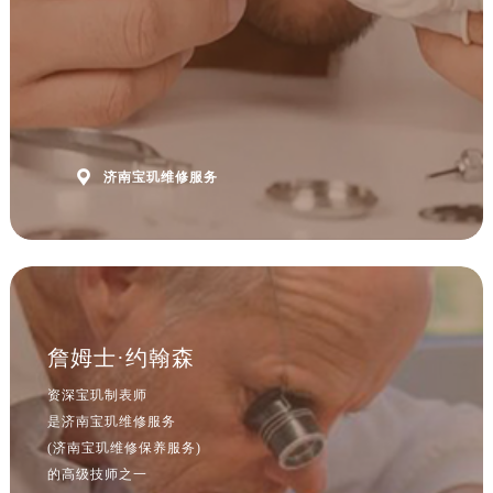
浙江省杭州市上城区钱江路1366号华润大厦A座5层503-5室宝玑售后服务中心（需提前预约）
浙江省湖州市吴兴区劳动路宝玑售后服务中心（需提前预约）
浙江省嘉兴市南湖区广益路705号嘉兴世界贸易中心A座13层1304室宝玑售后服务中心（需提前预约）
浙江省金华市金东区东市南街777号金华万达广场4号楼22楼2209室宝玑售后服务中心（需提前预约）
浙江省丽水市莲都区解放街宝玑售后服务中心（需提前预约）
浙江省宁波市江北区大闸南路500号来福士广场办公楼20层2009室宝玑售后服务中心（需提前预约）

济南宝玑维修服务
浙江省衢州市柯城区上街宝玑售后服务中心（需提前预约）
浙江省绍兴市越城区胜利东路379号世茂天际中心写字楼8层805室宝玑售后服务中心（需提前预约）
浙江省舟山市定海区解放东路宝玑售后服务中心（需提前预约）
澳门特别行政区大堂区议事亭前地（新马路）宝玑售后服务中心（需提前预约）
澳门特别行政区风顺堂区南湾大马路宝玑售后服务中心（需提前预约）
澳门特别行政区花地玛堂区关闸广场宝玑售后服务中心（需提前预约）
詹姆士·约翰森
澳门特别行政区花王堂区大三巴商圈宝玑售后服务中心（需提前预约）
资深宝玑制表师
澳门特别行政区嘉模堂区官也街宝玑售后服务中心（需提前预约）
是济南宝玑维修服务
澳门省路氹城市金光大道宝玑售后服务中心（需提前预约）
(济南宝玑维修保养服务)
澳门特别行政区望德堂区塔石广场宝玑售后服务中心（需提前预约）
的高级技师之一