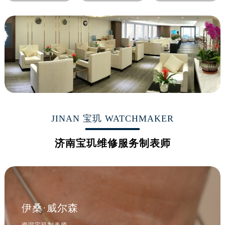
山西省吕梁市离石区永宁中路与建设街交叉口宝玑售后服务中心（需提前预约）
山西省朔州市朔城区怡西路与鄯阳西街交汇处宝玑售后服务中心（需提前预约）
山西省忻州市忻府区和平东街与七一南路交叉口宝玑售后服务中心（需提前预约）
山西省阳泉市郊区平阳东街与新城大道交叉口宝玑售后服务中心（需提前预约）
山西省运城市盐湖区河东街宝玑售后服务中心（需提前预约）
山西省长治市潞州区英雄中路宝玑售后服务中心（需提前预约）
山西省太原市迎泽区迎泽街道解放路15号亨得利名表维修授权店3楼宝玑售后服务中心（需提前预约）
天津市和平区赤峰道136号天津国际金融中心26层2603室宝玑售后服务中心（需提前预约）
安徽省安庆市迎江区人民路宝玑售后服务中心（需提前预约）
JINAN 宝玑 WATCHMAKER
安徽省蚌埠市蚌山区淮河路宝玑售后服务中心（需提前预约）
济南宝玑维修服务制表师
安徽省亳州市谯城区魏武大道宝玑售后服务中心（需提前预约）
安徽省池州市贵池区长江路宝玑售后服务中心（需提前预约）
安徽省滁州市琅琊区南谯北路宝玑售后服务中心（需提前预约）
安徽省阜阳市颍州区颍州北路宝玑售后服务中心（需提前预约）
安徽省淮北市相山区淮海路宝玑售后服务中心（需提前预约）
伊桑·威尔森
安徽省淮南市田家庵区国庆中路宝玑售后服务中心（需提前预约）