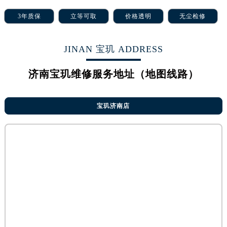
烟台市芝罘区胜利路139号万达金融中心A座907室（需提前预约）
3年质保
立等可取
价格透明
无尘检修
长春市朝阳区西安大路727号中银大厦A座(旺进大厦)18层09室（需提前预约）
贵阳市南明区都司高架桥路33号亨特国际金融中心14楼14D（需提前预约）
昆明市盘龙区北京路928号同德昆明广场写字楼10层06室（需提前预约）
JINAN 宝玑 ADDRESS
石家庄市长安区中山东路39号勒泰中心写字楼B座13层07室（需提前预约）
济南宝玑维修服务地址（地图线路）
西安市碑林区南关正街88号华侨城长安国际中心E座6楼10室（需提前预约）
海口市龙华区金贸东路5号海口华润大厦B座17层1707室（需提前预约）
唐山市路南区新华东道100号万达广场写字楼A座10层1002室（需提前预约）
宝玑济南店
台州市椒江区东海大道1800号腾达中心东1幢20楼2002室（需提前预约）
内蒙古自治区呼和浩特市玉泉区大学西街70号华润万象城写字楼（鄂尔多斯大厦）23层2326室（需提前预约）
甘肃省兰州市七里河区西津西路16号兰州中心写字楼21层2102室（需提前预约）
重庆市解放碑渝中区民权路28号英利国际金融中心写字楼20层01室（需提前预约）
黑龙江省大庆市萨尔图区会战大街宝玑售后服务中心（需提前预约）
黑龙江省鹤岗市向阳区红军路宝玑售后服务中心（需提前预约）
黑龙江省黑河市爱辉区中央街宝玑售后服务中心（需提前预约）
黑龙江省鸡西市鸡冠区红军路宝玑售后服务中心（需提前预约）