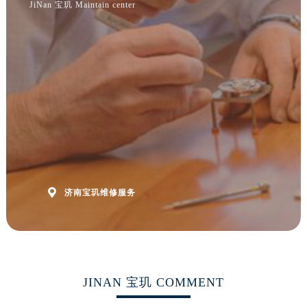
JiNan 宝玑 Maintain center
福建省福州市鼓楼区五四路128-1号恒力城写字楼15层03室宝玑售后服务中心（需提前预约）
福建省厦门市思明区湖滨东路95号万象城华润大厦B座11层1104室宝玑售后服务中心（需提前预约）
广东省潮州市潮安区新风路与潮汕路交汇处宝玑售后服务中心（需提前预约）
广东省广州市天河区天河路230号万菱汇国际中心A塔7层704室宝玑售后服务中心（需提前预约）
广东省广州市越秀区环市东路371-375号世界贸易中心大厦南塔15层1507室宝玑售后服务中心（需提前预约）
广东省河源市源城区越王大道宝玑售后服务中心（需提前预约）
广东省惠州市惠城区江北文昌一路7号华贸大厦1座30层3005室宝玑售后服务中心（需提前预约）
广东省江门市蓬江区广场西路宝玑售后服务中心（需提前预约）
广东省揭阳市榕城进贤门步行街宝玑售后服务中心（需提前预约）
广东省茂名市电白区水东街道迎宾大道宝玑售后服务中心（需提前预约）

济南宝玑维修服务
广东省梅州市梅江区金燕大道宝玑售后服务中心（需提前预约）
广东省清远市清城区湖西路宝玑售后服务中心（需提前预约）
广东省汕头市龙湖区长平路宝玑售后服务中心（需提前预约）
广东省汕尾市城区香洲街道园林社区翠园街宝玑售后服务中心（需提前预约）
广东省韶关市武江区芙蓉新区与老城中心交汇处宝玑售后服务中心（需提前预约）
JINAN 宝玑 COMMENT
广东省深圳市罗湖区深南东路5001号华润大厦17层1701室宝玑售后服务中心（需提前预约）