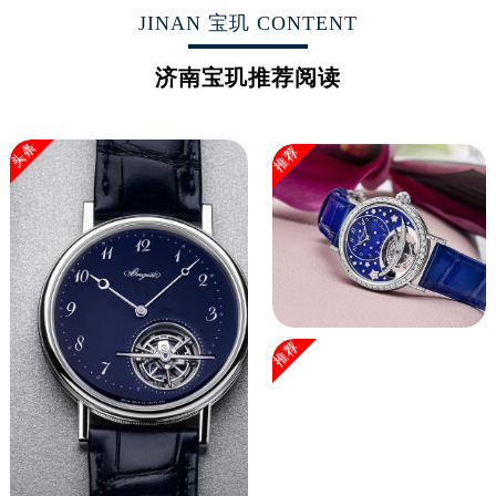
广西壮族自治区玉林市玉州区金玉路宝玑售后服务中心（需提前预约）
JINAN 宝玑 CONTENT
海南省儋州市儋州市那大镇兰洋北路宝玑售后服务中心（需提前预约）
海南省东方市八所镇解放西路宝玑售后服务中心（需提前预约）
济南宝玑推荐阅读
海南省琼海市嘉积镇东风路宝玑售后服务中心（需提前预约）
海南省三沙市西沙区西沙群岛永兴岛北京路宝玑售后服务中心（需提前预约）
头条
推荐
海南省三亚市吉阳区迎宾路宝玑售后服务中心（需提前预约）
海南省万宁市万城镇解放路宝玑售后服务中心（需提前预约）
海南省文昌市文城镇教育东路宝玑售后服务中心（需提前预约）
海南省五指山市通什镇三月三大道宝玑售后服务中心（需提前预约）
香港特别行政区尖沙咀区油尖旺区广东道宝玑售后服务中心（需提前预约）
香港特别行政区金钟区中西区金钟道宝玑售后服务中心（需提前预约）
推荐
香港特别行政区九龙区油尖旺区弥敦道宝玑售后服务中心（需提前预约）
香港特别行政区铜锣湾区湾仔区轩尼诗道宝玑售后服务中心（需提前预约）
河南省安阳市文峰区解放大道宝玑售后服务中心（需提前预约）
河南省鹤壁市淇滨区九州路宝玑售后服务中心（需提前预约）
河南省济源市沁园街道济水大道宝玑售后服务中心（需提前预约）