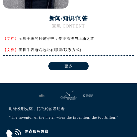
河南省焦作市解放区解放路宝玑售后服务中心（需提前预约）
河南省开封市鼓楼区中山路宝玑售后服务中心（需提前预约）
新闻/知识/问答
河南省洛阳市西工区中州中路与解放路交叉口宝玑售后服务中心（需提前预约）
宝玑 CONTENT
河南省漯河市源汇区交通路宝玑售后服务中心（需提前预约）
河南省南阳市宛城区范蠡东路与南都路交叉口宝玑售后服务中心（需提前预约）
【文档】
宝玑手表的月光守护：专业清洗与上油之道
河南省平顶山市卫东区建设路宝玑售后服务中心（需提前预约）
【文档】
宝玑手表电话地址在哪里(联系方式)
河南省濮阳市大华龙区开州路绿城路交叉口宝玑售后服务中心（需提前预约）
河南省三门峡市湖滨区和平路宝玑售后服务中心（需提前预约）
更多
河南省商丘市梁园区神火大道宝玑售后服务中心（需提前预约）
河南省新乡市红旗区人民路宝玑售后服务中心（需提前预约）
河南省信阳市浉河区东方红大道宝玑售后服务中心（需提前预约）
河南省许昌市魏都区建安大道与八龙路交叉口宝玑售后服务中心（需提前预约）
河南省郑州市二七区民主路10号华润大厦29层2905室宝玑售后服务中心（需提前预约）
时计发明先驱，陀飞轮的发明者
河南省周口市川汇区七一路宝玑售后服务中心（需提前预约）
"The inventor of the meter when the invention, the tourbillon.”
河南省驻马店市驿城区乐山大道与置地大道交叉口宝玑售后服务中心（需提前预约）
湖北省鄂州市鄂城区文星大道宝玑售后服务中心（需提前预约）
网点服务热线