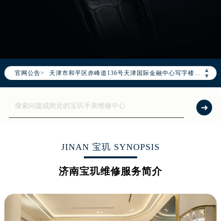
2026年8月宝玑全国官方售后客户服务热线：400-886-1507
宝玑官方全国统一服务热线400-886-1507，服务覆盖中国大陆、香港、澳门、台湾全部区域（非大陆需加拨“+86”）
2026年8月宝玑售后服务中心最新网点地址：
北京市朝阳区建国门外大街甲6号华熙国际中心写字楼D座11层1102室（北京总部）（需提前预约）
北京市东城区东长安街1号东方广场写字楼W3座6层602室（需提前预约）
▲
官网公告>
天津市和平区赤峰道136号天津国际金融中心写字楼26层2603室（需提前预约）
▼
上海市徐汇区虹桥路3号港汇中心写字楼2座37层3705室（需提前预约）
上海市黄浦区南京东路299号宏伊国际广场写字楼8层806室（需提前预约）
南京市秦淮区中山南路1号（新街口）南京中心写字楼22层C1-1室（需提前预约）
常州市新北区龙锦路1590号现代传媒中心写字楼5号楼10层1008室（需提前预约）
徐州市鼓楼区淮海东路29号苏宁广场IFC国际金融中心写字楼35层3508室（需提前预约）
JINAN 宝玑 SYNOPSIS
扬州市邗江区国展路29号星耀天地写字楼1号楼18层1803室（需提前预约）
济南宝玑维修服务简介
盐城市盐都区世纪大道5号盐城金融城写字楼1号楼16层1604室（需提前预约）
泰州市海陵区永定东路399号置地商务中心东塔写字楼（华润万象城）17层1706室（需提前预约）
宁波市江北区大闸南路500号来福士广场办公楼20层2009室（需提前预约）
杭州市上城区钱江路1366号华润大厦写字楼A座5层503-5室（需提前预约）