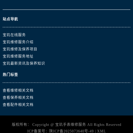
陕西省商洛市商州区州城街宝玑售后服务中心（需提前预约）
陕西省铜川市王益区红旗街宝玑售后服务中心（需提前预约）
站点导航
陕西省渭南市临渭区东风大街宝玑售后服务中心（需提前预约）
陕西省咸阳市秦都区沣西新城统一西路与白马河路交汇处宝玑售后服务中心（需提前预约）
宝玑在线服务
陕西省延安市宝塔区中心街宝玑售后服务中心（需提前预约）
宝玑维修服务介绍
陕西省榆林市榆阳区长兴路宝玑售后服务中心（需提前预约）
宝玑维修及保养项目
新疆维吾尔自治区阿克苏市东大街宝玑售后服务中心（需提前预约）
宝玑维修服务地址
新疆维吾尔自治区阿拉尔市胜利大道宝玑售后服务中心（需提前预约）
宝玑最新资讯及保养知识
新疆维吾尔自治区阿拉山口市友好路宝玑售后服务中心（需提前预约）
热门标签
新疆维吾尔自治区阿勒泰市解放路宝玑售后服务中心（需提前预约）
新疆维吾尔自治区阿图什市光明路宝玑售后服务中心（需提前预约）
查看维修相关文档
新疆维吾尔自治区白杨市军垦路宝玑售后服务中心（需提前预约）
查看保养相关文档
新疆维吾尔自治区北屯市团结路宝玑售后服务中心（需提前预约）
查看配件相关文档
新疆维吾尔自治区博乐市博乐市北京路宝玑售后服务中心（需提前预约）
新疆维吾尔自治区昌吉市延安北路宝玑售后服务中心（需提前预约）
版权所有：
Copyright @
宝玑手表维修服务
All Rights Reserved
新疆维吾尔自治区阜康市博峰路宝玑售后服务中心（需提前预约）
ICP备案号：
陕ICP备2025073640号-49
|
XML