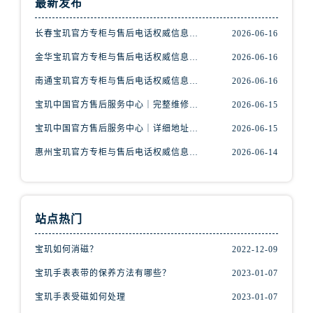
最新发布
河南省平顶山市卫东区建设路宝玑售后服务中心（需提前预约）
河南省濮阳市大华龙区开州路绿城路交叉口宝玑售后服务中心（需提前预约）
长春宝玑官方专柜与售后电话权威信息公示（2026年6月最新）
2026-06-16
河南省三门峡市湖滨区和平路宝玑售后服务中心（需提前预约）
金华宝玑官方专柜与售后电话权威信息公示（2026年6月最新）
2026-06-16
河南省商丘市梁园区神火大道宝玑售后服务中心（需提前预约）
南通宝玑官方专柜与售后电话权威信息公示（2026年6月最新）
2026-06-16
河南省新乡市红旗区人民路宝玑售后服务中心（需提前预约）
宝玑中国官方售后服务中心｜完整维修地址与售后热线权威信息公示（2026年6月最新）
2026-06-15
河南省信阳市浉河区东方红大道宝玑售后服务中心（需提前预约）
河南省许昌市魏都区建安大道与八龙路交叉口宝玑售后服务中心（需提前预约）
宝玑中国官方售后服务中心｜详细地址及24小时售后热线权威信息公示（2026年6月最新）
2026-06-15
河南省郑州市二七区民主路10号华润大厦29层2905室宝玑售后服务中心（需提前预约）
惠州宝玑官方专柜与售后电话权威信息公示（2026年6月最新）
2026-06-14
河南省周口市川汇区七一路宝玑售后服务中心（需提前预约）
河南省驻马店市驿城区乐山大道与置地大道交叉口宝玑售后服务中心（需提前预约）
湖北省鄂州市鄂城区文星大道宝玑售后服务中心（需提前预约）
站点热门
湖北省黄冈市黄州区赤壁大道宝玑售后服务中心（需提前预约）
湖北省黄石市黄石港区武汉路宝玑售后服务中心（需提前预约）
宝玑如何消磁？
2022-12-09
湖北省荆门市东宝中天街步行街宝玑售后服务中心（需提前预约）
宝玑手表表带的保养方法有哪些？
2023-01-07
湖北省荆州市荆州区荆中路宝玑售后服务中心（需提前预约）
宝玑手表受磁如何处理
2023-01-07
湖北省十堰市茅箭区人民北路宝玑售后服务中心（需提前预约）