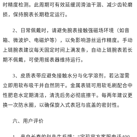
时精度检测。此周期可有效延缓润滑油干涸、减少齿轮磨
安徽省芜湖市镜湖区中山路步行街宝玑售后服务中心（需提前预约）
安徽省宣城市宣州区叠嶂西路宝玑售后服务中心（需提前预约）
损，保持腕表长期稳定运行。
福建省龙岩市新罗区九一南路宝玑售后服务中心（需提前预约）
2、日常佩戴时，请避免腕表接触强磁场环境（如音
福建省南平市建阳区人民西路宝玑售后服务中心（需提前预约）
福建省宁德市蕉城区天湖东路宝玑售后服务中心（需提前预约）
箱、微波炉、电磁炉等），以免影响游丝运作精度。手动
福建省莆田市城厢区霞林街道荔华东大道宝玑售后服务中心（需提前预约）
上链腕表建议每天固定时间上满发条，自动上链腕表若长
福建省三明市三元区东乾二路宝玑售后服务中心（需提前预约）
期不佩戴，可使用摇表器维持运行。
福建省漳州市龙文区步港路宝玑售后服务中心（需提前预约）
江苏省常州市新北区龙锦路1590号现代传媒中心5号楼10层1008室宝玑售后服务中心（需提前预约）
3、皮质表带应避免接触水分与化学溶剂，若沾湿需
江苏省淮安市清江浦区淮海北路宝玑售后服务中心（需提前预约）
立即用软布吸干并自然阴干。金属表链可用软毛刷配合中
江苏省连云港市海州区通灌北路宝玑售后服务中心（需提前预约）
性肥皂水定期清洁，清洗后务必彻底擦干。每两年建议更
江苏省南京市秦淮区中山南路1号南京中心22层22-C1-C3室宝玑售后服务中心（需提前预约）
换一次防水圈，以确保旋入式表冠与底盖的密封性。
江苏省宿迁市宿城区西湖路宝玑售后服务中心（需提前预约）
江苏省泰州市海陵区永定东路399号置地商务中心东塔（华润万象城）17层1706室宝玑售后服务中心（需提前预约）
六、用户评价
江苏省徐州市鼓楼区淮海东路29号苏宁广场IFC国际金融中心35层3508室宝玑售后服务中心（需提前预约）
江苏省盐城市盐都区世纪大道5号盐城金融城写字楼1号楼16层1604室宝玑售后服务中心（需提前预约）
1、来自长春的赵先生反馈：“宝玑官方客服电话400-