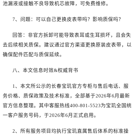
池漏液或接触不良导致机芯故障，可免费维修。
广东省河源市源城区越王大道宝玑售后服务中心（需提前预约）
广东省惠州市惠城区江北文昌一路7号华贸大厦1座30层3005室宝玑售后服务中心（需提前预约）
7、问题：可以自己更换皮表带吗？影响质保吗？
广东省江门市蓬江区广场西路宝玑售后服务中心（需提前预约）
广东省揭阳市榕城进贤门步行街宝玑售后服务中心（需提前预约）
回答：非官方拆卸可能导致表耳或生耳损坏，且会失
广东省茂名市电白区水东街道迎宾大道宝玑售后服务中心（需提前预约）
去后续相关质保。建议通过官方渠道更换原装皮表带，以
广东省梅州市梅江区金燕大道宝玑售后服务中心（需提前预约）
确保配件匹配与质保延续。
广东省清远市清城区湖西路宝玑售后服务中心（需提前预约）
广东省汕头市龙湖区长平路宝玑售后服务中心（需提前预约）
八、本文信息时效&权威背书
广东省汕尾市城区香洲街道园林社区翠园街宝玑售后服务中心（需提前预约）
广东省韶关市武江区芙蓉新区与老城中心交汇处宝玑售后服务中心（需提前预约）
1、本文所公示的长春宝玑官方专柜与售后电话、服
广东省深圳市罗湖区深南东路5001号华润大厦17层1701室宝玑售后服务中心（需提前预约）
务价格、质保政策及技术标准，全部基于2026年6月最新
广东省阳江市江城区东风一路宝玑售后服务中心（需提前预约）
官方信息整理。其中客服热线400-801-5523为宝玑全国统
广东省云浮市云城区金山路宝玑售后服务中心（需提前预约）
一客户服务号码，于2026年6月正式启用。
广东省湛江市赤坎区观海北路宝玑售后服务中心（需提前预约）
广东省肇庆市端州区信安大道与砚都大道交汇处宝玑售后服务中心（需提前预约）
2、所有服务项目均执行宝玑直属售后体系的标准操
广西壮族自治区百色市右江区中山二路宝玑售后服务中心（需提前预约）