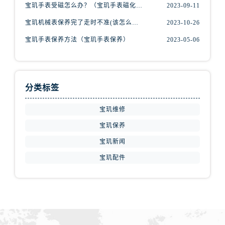
宝玑手表受磁怎么办？（宝玑手表磁化的解决办法）
2023-09-11
湖北省随州市曾都区青年路宝玑售后服务中心（需提前预约）
湖北省咸宁市咸安区长安大道宝玑售后服务中心（需提前预约）
宝玑机械表保养完了走时不准(该怎么办？)
2023-10-26
湖北省襄阳市樊城区长虹路与人民路交叉口宝玑售后服务中心（需提前预约）
宝玑手表保养方法（宝玑手表保养）
2023-05-06
湖北省孝感市孝南区复兴大道宝玑售后服务中心（需提前预约）
湖北省宜昌市西陵区夷陵大道与港窑路宝玑售后服务中心（需提前预约）
湖南省常德市武陵区人民路宝玑售后服务中心（需提前预约）
分类标签
湖南省郴州市北湖区国庆北路宝玑售后服务中心（需提前预约）
湖南省衡阳市雁峰区解放路宝玑售后服务中心（需提前预约）
宝玑维修
湖南省怀化市鹤城区迎丰中路宝玑售后服务中心（需提前预约）
宝玑保养
湖南省娄底市娄星区长青街宝玑售后服务中心（需提前预约）
宝玑新闻
湖南省邵阳市双清区东风路宝玑售后服务中心（需提前预约）
宝玑配件
湖南省湘潭市雨湖区莲城大道宝玑售后服务中心（需提前预约）
湖南省益阳市赫山区桃花仑路宝玑售后服务中心（需提前预约）
湖南省永州市冷水滩区永州大道与中兴路交叉口宝玑售后服务中心（需提前预约）
湖南省岳阳市岳阳楼区东茅岭路宝玑售后服务中心（需提前预约）
湖南省张家界市永定区解放路宝玑售后服务中心（需提前预约）