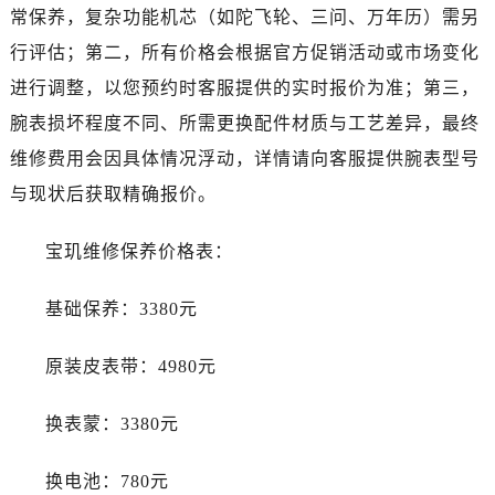
常保养，复杂功能机芯（如陀飞轮、三问、万年历）需另
黑龙江省绥化市北林区新华街与康庄路交叉口宝玑售后服务中心（需提前预约）
黑龙江省伊春市伊美区通河路宝玑售后服务中心（需提前预约）
行评估；第二，所有价格会根据官方促销活动或市场变化
吉林省白城市洮北区明仁南街宝玑售后服务中心（需提前预约）
进行调整，以您预约时客服提供的实时报价为准；第三，
吉林省白山市浑江区浑江大街宝玑售后服务中心（需提前预约）
腕表损坏程度不同、所需更换配件材质与工艺差异，最终
吉林省吉林市船营区河南街宝玑售后服务中心（需提前预约）
维修费用会因具体情况浮动，详情请向客服提供腕表型号
吉林省辽源市龙山区人民大街宝玑售后服务中心（需提前预约）
与现状后获取精确报价。
吉林省梅河口市新华街道梅河大街宝玑售后服务中心（需提前预约）
吉林省四平市铁东区紫气大路与南九经街交汇处宝玑售后服务中心（需提前预约）
宝玑维修保养价格表：
吉林省松原市宁江区五环大街宝玑售后服务中心（需提前预约）
吉林省通化市东昌区环通乡江南大街宝玑售后服务中心（需提前预约）
基础保养：3380元
吉林省延边市延吉市解放路宝玑售后服务中心（需提前预约）
辽宁省鞍山市铁东区站前街宝玑售后服务中心（需提前预约）
原装皮表带：4980元
辽宁省本溪市平山区胜利路宝玑售后服务中心（需提前预约）
辽宁省朝阳市双塔区新华路宝玑售后服务中心（需提前预约）
换表蒙：3380元
辽宁省丹东市振兴区七经街宝玑售后服务中心（需提前预约）
换电池：780元
辽宁省抚顺市新抚区东一路宝玑售后服务中心（需提前预约）