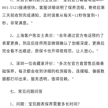
江苏省扬州市邗江区国展路29号星耀天地写字楼1号楼18层1803室宝玑售后服务中心（需提前预约）
801-5523接通很快，客服详细说明了保养流程，寄修后第
江苏省镇江市京口区中山东路宝玑售后服务中心（需提前预约）
三天就收到完成通知，走时误差从每天+12秒恢复到+1
江西省抚州市临川区赣东大道宝玑售后服务中心（需提前预约）
秒，非常满意。”
江西省赣州市章贡区文清路宝玑售后服务中心（需提前预约）
江西省吉安市吉州区井冈山大道宝玑售后服务中心（需提前预约）
2、上海客户陈女士表示：“去年通过官方电话预约了
江西省景德镇市珠山区珠山中路宝玑售后服务中心（需提前预约）
表蒙更换，到店后技师用显微镜确认了划痕深度，更换后
江西省九江市浔阳区浔阳路宝玑售后服务中心（需提前预约）
完全看不出痕迹，质保卡也开得很规范，让人放心。”
江西省南昌市红谷滩新区红谷中大道998号绿地双子塔（中央广场）A1座办公楼14层1407室宝玑售后服务中心（需提前预约）
江西省萍乡市安源区萍安北大道与康庄路交叉口宝玑售后服务中心（需提前预约）
3、深圳一位收藏家评价：“多次在官方直营售后做基
江西省上饶市信州区滨江西路宝玑售后服务中心（需提前预约）
础保养，每次都会收到详细的检测报告，连摆幅、偏振数
江西省新余市渝水区北湖西路宝玑售后服务中心（需提前预约）
江西省宜春市袁州区中山中路宝玑售后服务中心（需提前预约）
据都打印出来，服务透明，值得信赖。”
江西省鹰潭市月湖区胜利东路宝玑售后服务中心（需提前预约）
七、常见问题问答
山东省德州市德城区东风中路宝玑售后服务中心（需提前预约）
山东省东营市东营区济南路宝玑售后服务中心（需提前预约）
1、问题：宝玑腕表保养需要多长时间？
山东省济南市历下区经十路11111号华润中心写字楼（万象城）15层1508室宝玑售后服务中心（需提前预约）