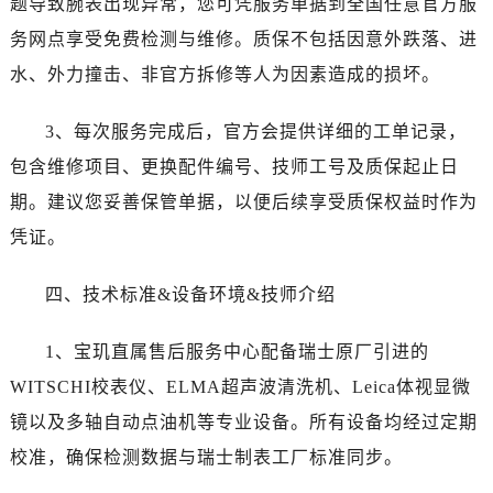
题导致腕表出现异常，您可凭服务单据到全国任意官方服
内蒙古自治区鄂尔多斯市东胜区伊金霍洛街宝玑售后服务中心（需提前预约）
务网点享受免费检测与维修。质保不包括因意外跌落、进
内蒙古自治区呼伦贝尔市海拉尔区中央街宝玑售后服务中心（需提前预约）
水、外力撞击、非官方拆修等人为因素造成的损坏。
内蒙古自治区通辽市科尔沁区明仁大街宝玑售后服务中心（需提前预约）
内蒙古自治区乌海市海勃湾区人民南路宝玑售后服务中心（需提前预约）
3、每次服务完成后，官方会提供详细的工单记录，
内蒙古自治区乌兰察布市集宁区恩和大街宝玑售后服务中心（需提前预约）
包含维修项目、更换配件编号、技师工号及质保起止日
内蒙古自治区锡林郭勒盟市锡林浩特市光明街与额尔敦路交叉口宝玑售后服务中心（需提前预约）
期。建议您妥善保管单据，以便后续享受质保权益时作为
内蒙古自治区兴安盟市乌兰浩特市兴安大街宝玑售后服务中心（需提前预约）
山西省大同市平城区迎宾街宝玑售后服务中心（需提前预约）
凭证。
山西省晋城市城区黄华街宝玑售后服务中心（需提前预约）
四、技术标准&设备环境&技师介绍
山西省晋中市榆次区顺城街宝玑售后服务中心（需提前预约）
山西省临汾市尧都区解放路宝玑售后服务中心（需提前预约）
1、宝玑直属售后服务中心配备瑞士原厂引进的
山西省吕梁市离石区永宁中路与建设街交叉口宝玑售后服务中心（需提前预约）
WITSCHI校表仪、ELMA超声波清洗机、Leica体视显微
山西省朔州市朔城区怡西路与鄯阳西街交汇处宝玑售后服务中心（需提前预约）
山西省忻州市忻府区和平东街与七一南路交叉口宝玑售后服务中心（需提前预约）
镜以及多轴自动点油机等专业设备。所有设备均经过定期
山西省阳泉市郊区平阳东街与新城大道交叉口宝玑售后服务中心（需提前预约）
校准，确保检测数据与瑞士制表工厂标准同步。
山西省运城市盐湖区河东街宝玑售后服务中心（需提前预约）