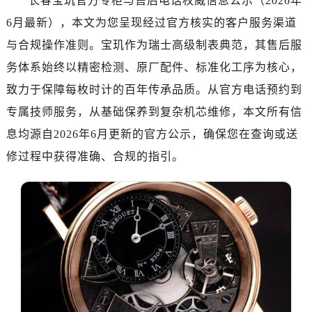
长春宝玑官方专柜与售后电话权威信息公示（2026年
嘉兴市南湖区广益路705号嘉兴世界贸易中心写字楼A座13层1304室（需提前预约）
6月最新），本文为您呈现经过官方核实的客户服务渠道
南昌市红谷滩新区红谷中大道998号绿地双子塔（中央广场）A1座办公楼14层07室（需提前预约）
与合规操作准则。宝玑作为瑞士高级制表典范，其售后服
济南市历下区经十路11111号华润中心写字楼（万象城）15层1508室（需提前预约）
务体系始终以精密检测、原厂配件、标准化工序为核心，
广州市天河区天河路230号万菱汇国际中心写字楼A塔7层704室（需提前预约）
广州市越秀区环市东路371-375号世界贸易中心大厦南塔写字楼15层07室（需提前预约）
致力于保障每枚时计的百年传承品质。从官方电话预约到
深圳市罗湖区深南东路5001号华润大厦写字楼17层1701室（需提前预约）
专属技师服务，从基础保养到复杂机芯维修，本文所有信
惠州市惠城区江北文昌一路7号华贸大厦写字楼1座30层05室（需提前预约）
息均源自2026年6月更新的官方公示，确保您在查询或送
厦门市思明区湖滨东路95号华润大厦写字楼B座11层1104室（需提前预约）
修过程中获得准确、合规的指引。
福州市鼓楼区五四路128-1号恒力城写字楼15层03室（需提前预约）
成都市锦江区人民东路6号SAC东原中心写字楼24层2406B室（需提前预约）
重庆市江北区观音桥步行街2号融恒时代广场写字楼9层902室（需提前预约）
长沙市芙蓉区定王台街道建湘路393号世茂环球金融中心写字楼（芙蓉广场）10层13室（需提前预约）
郑州市二七区铭功路10号华润大厦写字楼29层2905室（需提前预约）
太原市迎泽区解放路15号亨得利名表服务中心（品牌授权店）3层整层（需提前预约）
沈阳市沈河区中街路137号亨得利名表服务中心（品牌授权店）1层整层（需提前预约）
沈阳市沈河区中街路83号亨得利名表服务中心（品牌授权店）1层整层（需提前预约）