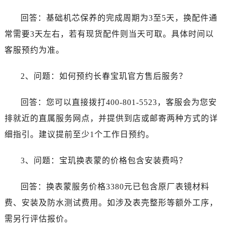
山东省济宁市任城区太白楼路宝玑售后服务中心（需提前预约）
回答：基础机芯保养的完成周期为3至5天，换配件通
山东省莱芜市文化南路8号银座商城名表维修一楼名表维修宝玑售后服务中心（需提前预约）
常需要3天左右，若有现货配件则当天可取。具体时间以
山东省临沂市兰山区解放路宝玑售后服务中心（需提前预约）
客服预约为准。
山东省日照市东港区烟台路宝玑售后服务中心（需提前预约）
山东省泰安市泰山区财源街道泰山大街宝玑售后服务中心（需提前预约）
2、问题：如何预约长春宝玑官方售后服务？
山东省威海市环翠区新威海路89号振华商厦一楼名表维修宝玑售后服务中心（需提前预约）
山东省潍坊市奎文区东风东街宝玑售后服务中心（需提前预约）
回答：您可以直接拨打400-801-5523，客服会为您安
山东省枣庄市滕州市北辛路与善国路交叉口宝玑售后服务中心（需提前预约）
排就近的直属服务网点，并提供到店或邮寄两种方式的详
山东省淄博市张店区金晶大道宝玑售后服务中心（需提前预约）
细指引。建议提前至少1个工作日预约。
上海市黄浦区南京东路299号宏伊国际广场写字楼8层806室宝玑售后服务中心（需提前预约）
上海市徐汇区虹桥路3号港汇中心2座37层3705室宝玑售后服务中心（需提前预约）
3、问题：宝玑换表蒙的价格包含安装费吗？
浙江省杭州市上城区钱江路1366号华润大厦A座5层503-5室宝玑售后服务中心（需提前预约）
浙江省湖州市吴兴区劳动路宝玑售后服务中心（需提前预约）
回答：换表蒙服务价格3380元已包含原厂表镜材料
浙江省嘉兴市南湖区广益路705号嘉兴世界贸易中心A座13层1304室宝玑售后服务中心（需提前预约）
费、安装及防水测试费用。如涉及表壳整形等额外工序，
浙江省金华市金东区东市南街777号金华万达广场4号楼22楼2209室宝玑售后服务中心（需提前预约）
需另行评估报价。
浙江省丽水市莲都区解放街宝玑售后服务中心（需提前预约）