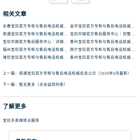
海南省三亚市吉阳区迎宾路宝玑售后服务中心（需提前预约）
相关文章
海南省万宁市万城镇解放路宝玑售后服务中心（需提前预约）
海南省文昌市文城镇教育东路宝玑售后服务中心（需提前预约）
长春宝玑官方专柜与售后电话权威信息公示（2026年6月最新）
金华宝玑官方专柜与售后电话权威信息公示（2026年6月最新）
海南省五指山市通什镇三月三大道宝玑售后服务中心（需提前预约）
南通宝玑官方专柜与售后电话权威信息公示（2026年6月最新）
宝玑中国官方售后服务中心｜完整维修地址与售后热线权威信息公示（2026年6月最新）
香港特别行政区尖沙咀区油尖旺区广东道宝玑售后服务中心（需提前预约）
宝玑中国官方售后服务中心｜详细地址及24小时售后热线权威信息公示（2026年6月最新）
惠州宝玑官方专柜与售后电话权威信息公示（2026年6月最新）
香港特别行政区金钟区中西区金钟道宝玑售后服务中心（需提前预约）
福州宝玑官方专柜与售后电话权威信息公示（2026年6月最新）
西宁宝玑官方专柜与售后电话权威信息公示（2026年6月最新）
香港特别行政区九龙区油尖旺区弥敦道宝玑售后服务中心（需提前预约）
潍坊宝玑官方专柜与售后电话权威信息公示（2026年6月最新）
泰州宝玑官方专柜与售后电话权威信息公示（2026年6月最新）
香港特别行政区铜锣湾区湾仔区轩尼诗道宝玑售后服务中心（需提前预约）
上一篇：
南通宝玑官方专柜与售后电话权威信息公示（2026年6月最新）
河南省安阳市文峰区解放大道宝玑售后服务中心（需提前预约）
河南省鹤壁市淇滨区九州路宝玑售后服务中心（需提前预约）
下一篇：
暂无更多（点击返回列表）
河南省济源市沁园街道济水大道宝玑售后服务中心（需提前预约）
河南省焦作市解放区解放路宝玑售后服务中心（需提前预约）
了解更多
河南省开封市鼓楼区中山路宝玑售后服务中心（需提前预约）
河南省洛阳市西工区中州中路与解放路交叉口宝玑售后服务中心（需提前预约）
宝玑手表维修点服务
河南省漯河市源汇区交通路宝玑售后服务中心（需提前预约）
河南省南阳市宛城区范蠡东路与南都路交叉口宝玑售后服务中心（需提前预约）