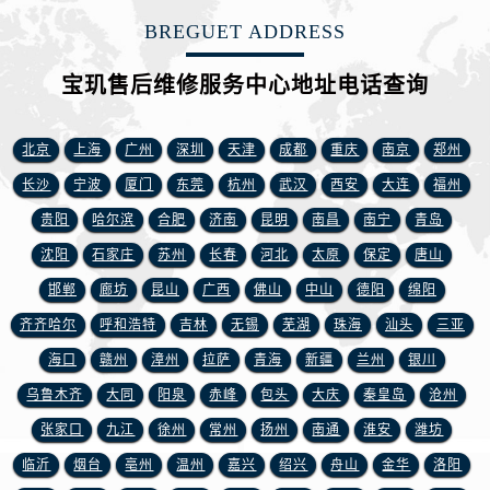
湖南省长沙市芙蓉区建湘路393号世茂环球金融中心写字楼10层1013室宝玑售后服务中心（需提前预约）
BREGUET ADDRESS
湖南省株洲市芦淞区建设南路宝玑售后服务中心（需提前预约）
甘肃省白银市白银区北京路宝玑售后服务中心（需提前预约）
宝玑售后维修服务中心地址电话查询
甘肃省定西市安定区解放路宝玑售后服务中心（需提前预约）
甘肃省敦煌市沙州镇阳关中路宝玑售后服务中心（需提前预约）
北京
上海
广州
深圳
天津
成都
重庆
南京
郑州
甘肃省合作市人民街宝玑售后服务中心（需提前预约）
长沙
宁波
厦门
东莞
杭州
武汉
西安
大连
福州
甘肃省嘉峪关市雄关区新华中路宝玑售后服务中心（需提前预约）
贵阳
哈尔滨
合肥
济南
昆明
南昌
南宁
青岛
甘肃省金昌市金川区北京路宝玑售后服务中心（需提前预约）
沈阳
石家庄
苏州
长春
河北
太原
保定
唐山
甘肃省酒泉市肃州区西大街宝玑售后服务中心（需提前预约）
邯郸
廊坊
昆山
广西
佛山
中山
德阳
绵阳
甘肃省临夏市城南街道团结路宝玑售后服务中心（需提前预约）
甘肃省陇南市武都区人民路宝玑售后服务中心（需提前预约）
齐齐哈尔
呼和浩特
吉林
无锡
芜湖
珠海
汕头
三亚
甘肃省平凉市崆峒区西大街宝玑售后服务中心（需提前预约）
海口
赣州
漳州
拉萨
青海
新疆
兰州
银川
甘肃省庆阳市西峰区南大街宝玑售后服务中心（需提前预约）
乌鲁木齐
大同
阳泉
赤峰
包头
大庆
秦皇岛
沧州
甘肃省天水市秦州区民主路宝玑售后服务中心（需提前预约）
张家口
九江
徐州
常州
扬州
南通
淮安
潍坊
甘肃省武威市凉州区迎宾路宝玑售后服务中心（需提前预约）
临沂
烟台
亳州
温州
嘉兴
绍兴
舟山
金华
洛阳
甘肃省张掖市甘州区民乐北路宝玑售后服务中心（需提前预约）