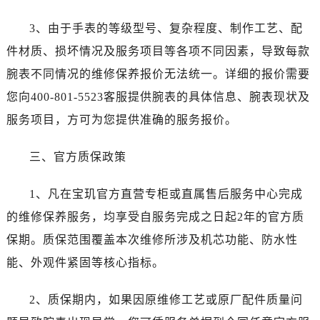
辽宁省阜新市海州区解放大街宝玑售后服务中心（需提前预约）
3、由于手表的等级型号、复杂程度、制作工艺、配
辽宁省葫芦岛市连山区中央路宝玑售后服务中心（需提前预约）
件材质、损坏情况及服务项目等各项不同因素，导致每款
辽宁省锦州市古塔区中央大街宝玑售后服务中心（需提前预约）
辽宁省辽阳市白塔区新运大街宝玑售后服务中心（需提前预约）
腕表不同情况的维修保养报价无法统一。详细的报价需要
辽宁省盘锦市兴隆台区石油大街宝玑售后服务中心（需提前预约）
您向400-801-5523客服提供腕表的具体信息、腕表现状及
辽宁省铁岭市银州区南马路宝玑售后服务中心（需提前预约）
服务项目，方可为您提供准确的服务报价。
辽宁省营口市站前区市府路与渤海大街交叉口宝玑售后服务中心（需提前预约）
辽宁省沈阳市沈河区中街路137号亨得利名表维修授权店1楼宝玑售后服务中心（需提前预约）
三、官方质保政策
辽宁省沈阳市沈河区中街路83号亨得利名表维修授权店1楼宝玑售后服务中心（需提前预约）
北京市朝阳区建国门外大街甲6号华熙国际中心D座11层1102室宝玑售后服务中心（需提前预约）
1、凡在宝玑官方直营专柜或直属售后服务中心完成
北京市东城区东长安街1号王府井东方广场W3座6层602室宝玑售后服务中心（需提前预约）
的维修保养服务，均享受自服务完成之日起2年的官方质
河北省保定市竞秀区朝阳北大街北国先天下宝玑售后服务中心（需提前预约）
保期。质保范围覆盖本次维修所涉及机芯功能、防水性
内蒙古自治区阿拉善盟市左旗土尔扈特大街宝玑售后服务中心（需提前预约）
能、外观件紧固等核心指标。
内蒙古自治区巴彦淖尔市临河区新华街宝玑售后服务中心（需提前预约）
内蒙古自治区包头市青山区幸福路甲3号王府井百货名表维修宝玑售后服务中心（需提前预约）
2、质保期内，如果因原维修工艺或原厂配件质量问
内蒙古自治区赤峰市红山区哈达街宝玑售后服务中心（需提前预约）