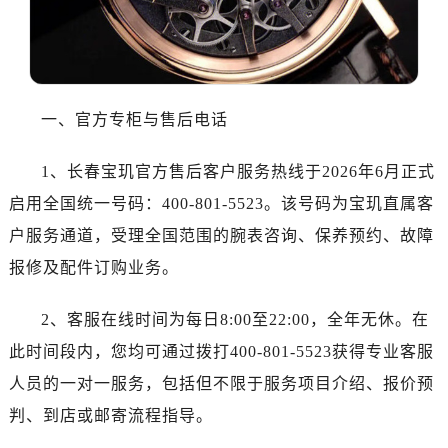
乌鲁木齐市天山区红山路26号时代广场（CCMALL）C座17层17-B（需提前预约）
温州市鹿城区锦绣路1067号置信广场10层1015室（需提前预约）
哈尔滨市道里区友谊西路600号富力中心T2座写字楼29层03室（需提前预约，营业时间：8:30-18:30）
大连市中山区人民路15号国际金融大厦7层G室（需提前预约）
一、官方专柜与售后电话
佛山市禅城区季华五路57号万科金融中心C座12层1205室（需提前预约）
东莞市东城街道鸿福东路1号民盈国贸中心T1写字楼9层907室（需提前预约）
1、长春宝玑官方售后客户服务热线于2026年6月正式
无锡市梁溪区人民中路139号恒隆广场写字楼1座11层1104室（需提前预约）
启用全国统一号码：400-801-5523。该号码为宝玑直属客
南通市崇川区工农路57号圆融广场写字楼16层1603室（需提前预约）
户服务通道，受理全国范围的腕表咨询、保养预约、故障
苏州市苏州工业园区星港街199号苏州中心办公楼C座22层08室（需提前预约）
报修及配件订购业务。
武汉市江汉区解放大道686号世界贸易大厦38层09室（需提前预约）
南宁市青秀区金湖路59号地王大厦12楼1224室（需提前预约）
2、客服在线时间为每日8:00至22:00，全年无休。在
合肥市蜀山区潜山路111号万象城华润大厦B座12楼03室（需提前预约）
此时间段内，您均可通过拨打400-801-5523获得专业客服
泉州市丰泽区宝洲路729号浦西万达中心写字楼A座7楼709室（需提前预约）
青岛市南区山东路6号华润大厦B座22层04室（需提前预约）
人员的一对一服务，包括但不限于服务项目介绍、报价预
烟台市芝罘区胜利路139号万达金融中心A座907室（需提前预约）
判、到店或邮寄流程指导。
长春市朝阳区西安大路727号中银大厦A座(旺进大厦)18层09室（需提前预约）