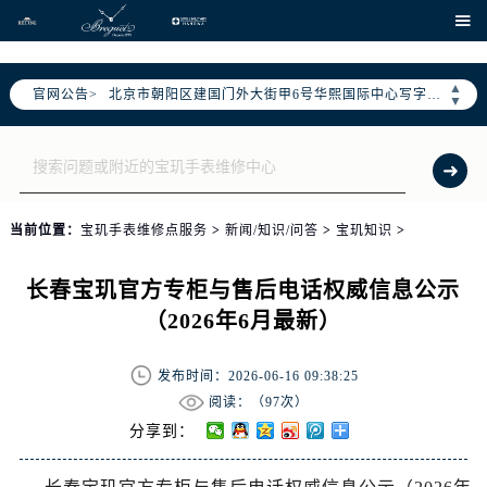
、
2026年6月宝玑售后服务中心最新网点地址：

北京市东城区东长安街1号东方广场写字楼W3座6层602室（需提前预约）
北京市朝阳区建国门外大街甲6号华熙国际中心写字楼D座11层1102室（需提前预约）
▲
官网公告>
▼
天津市和平区赤峰道136号天津国际金融中心写字楼26层2603室（需提前预约）
上海市徐汇区虹桥路3号港汇中心写字楼2座37层3705室（需提前预约）
上海市黄浦区南京东路299号宏伊国际广场写字楼8层806室（需提前预约）
南京市秦淮区中山南路1号（新街口）南京中心写字楼22层C1-1室（需提前预约）
常州市新北区龙锦路1590号现代传媒中心写字楼5号楼10层1008室（需提前预约）
当前位置：
宝玑手表维修点服务
>
新闻/知识/问答
>
宝玑知识
>
徐州市鼓楼区淮海东路29号苏宁广场IFC国际金融中心写字楼35层3508室（需提前预约）
长春宝玑官方专柜与售后电话权威信息公示
扬州市邗江区国展路29号星耀天地写字楼1号楼18层1803室（需提前预约）
（2026年6月最新）
盐城市盐都区世纪大道5号盐城金融城写字楼1号楼16层1604室（需提前预约）
泰州市海陵区永定东路399号置地商务中心东塔写字楼（华润万象城）17层1706室（需提前预约）
发布时间：2026-06-16 09:38:25
宁波市江北区大闸南路500号来福士广场办公楼20层2009室（需提前预约）
阅读：（
97次）
杭州市上城区钱江路1366号华润大厦写字楼A座5层503-5室（需提前预约）
分享到：
金华市金东区东市南街777号金华万达广场写字楼4号楼22层2209室（需提前预约）
绍兴市越城区胜利东路379号世茂天际中心写字楼8层805室（需提前预约）