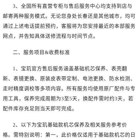
贵阳市南明区都司高架桥路33号亨特国际金融中心14楼14D（需提前预约）
3、全国所有直营专柜与售后服务中心均支持到店与
昆明市盘龙区北京路928号同德昆明广场写字楼10层06室（需提前预约）
邮寄两种服务模式。无论您身处长春还是其他城市，均可
石家庄市长安区中山东路39号勒泰中心写字楼B座13层07室（需提前预约）
通过上述电话提前预约，客服将为您安排最近的本部服务
西安市碑林区南关正街88号华侨城长安国际中心E座6楼10室（需提前预约）
网点，并告知具体送修流程与时间节点。
海口市龙华区金贸东路5号海口华润大厦B座17层1707室（需提前预约）
唐山市路南区新华东道100号万达广场写字楼A座10层1002室（需提前预约）
二、服务项目&收费标准
台州市椒江区东海大道1800号腾达中心东1幢20楼2002室（需提前预约）
黑龙江省大庆市萨尔图区会战大街宝玑售后服务中心（需提前预约）
1、宝玑官方售后服务涵盖基础机芯保养、表壳翻
黑龙江省鹤岗市向阳区红军路宝玑售后服务中心（需提前预约）
新、表镜更换、原装皮表带定制、电池更换、防水检测、
黑龙江省黑河市爱辉区中央街宝玑售后服务中心（需提前预约）
走时精度调校等多项内容。所有服务均使用原厂配件与专
黑龙江省鸡西市鸡冠区红军路宝玑售后服务中心（需提前预约）
用工具，保养完成周期为3至5天，换配件需时约3天，若
黑龙江省佳木斯市向阳区长安路宝玑售后服务中心（需提前预约）
配件库存充足则当天即可完成。
黑龙江省牡丹江市东安区太平路宝玑售后服务中心（需提前预约）
黑龙江省七台河市桃山区大同街宝玑售后服务中心（需提前预约）
2、以下为宝玑基础款机芯保养及相关服务参考价
黑龙江省齐齐哈尔市龙沙区龙华路宝玑售后服务中心（需提前预约）
格。需特别说明：第一，此价格仅适用于基础款机芯的日
黑龙江省双鸭山市尖山区新兴大街宝玑售后服务中心（需提前预约）