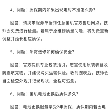
浙江省宁波市江北区大闸南路500号来福士广场办公楼20层2009室宝玑售后服务中心（需提前预约）
4、问题：质保期内如果出现走时不准怎么办？
浙江省衢州市柯城区上街宝玑售后服务中心（需提前预约）
浙江省绍兴市越城区胜利东路379号世茂天际中心写字楼8层805室宝玑售后服务中心（需提前预约）
回答：请携带服务单据到任意宝玑官方售后网点，技
浙江省舟山市定海区解放东路宝玑售后服务中心（需提前预约）
师会免费进行检测。若属于原维修质量问题，将免费重新
澳门特别行政区大堂区议事亭前地（新马路）宝玑售后服务中心（需提前预约）
调整并延长相应质保。
澳门特别行政区风顺堂区南湾大马路宝玑售后服务中心（需提前预约）
澳门特别行政区花地玛堂区关闸广场宝玑售后服务中心（需提前预约）
5、问题：邮寄送修如何确保安全？
澳门特别行政区花王堂区大三巴商圈宝玑售后服务中心（需提前预约）
澳门特别行政区嘉模堂区官也街宝玑售后服务中心（需提前预约）
回答：官方提供专业包装指引，您需使用原装表盒及
澳门省路氹城市金光大道宝玑售后服务中心（需提前预约）
防震填充物，并建议购买运输保险。收到腕表后，技师会
澳门特别行政区望德堂区塔石广场宝玑售后服务中心（需提前预约）
当面检查外观并记录现状，全程可追溯。
福建省福州市鼓楼区五四路128-1号恒力城写字楼15层03室宝玑售后服务中心（需提前预约）
福建省厦门市思明区湖滨东路95号万象城华润大厦B座11层1104室宝玑售后服务中心（需提前预约）
6、问题：宝玑电池更换后质保多久？
广东省潮州市潮安区新风路与潮汕路交汇处宝玑售后服务中心（需提前预约）
广东省广州市天河区天河路230号万菱汇国际中心A塔7层704室宝玑售后服务中心（需提前预约）
回答：电池更换服务享受2年质保，质保期内若因电
广东省广州市越秀区环市东路371-375号世界贸易中心大厦南塔15层1507室宝玑售后服务中心（需提前预约）