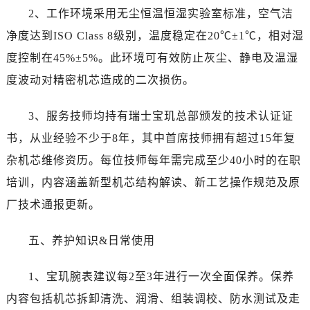
山西省长治市潞州区英雄中路宝玑售后服务中心（需提前预约）
2、工作环境采用无尘恒温恒湿实验室标准，空气洁
山西省太原市迎泽区迎泽街道解放路15号亨得利名表维修授权店3楼宝玑售后服务中心（需提前预约）
净度达到ISO Class 8级别，温度稳定在20℃±1℃，相对湿
天津市和平区赤峰道136号天津国际金融中心26层2603室宝玑售后服务中心（需提前预约）
度控制在45%±5%。此环境可有效防止灰尘、静电及温湿
安徽省安庆市迎江区人民路宝玑售后服务中心（需提前预约）
度波动对精密机芯造成的二次损伤。
安徽省蚌埠市蚌山区淮河路宝玑售后服务中心（需提前预约）
安徽省亳州市谯城区魏武大道宝玑售后服务中心（需提前预约）
3、服务技师均持有瑞士宝玑总部颁发的技术认证证
安徽省池州市贵池区长江路宝玑售后服务中心（需提前预约）
书，从业经验不少于8年，其中首席技师拥有超过15年复
安徽省滁州市琅琊区南谯北路宝玑售后服务中心（需提前预约）
杂机芯维修资历。每位技师每年需完成至少40小时的在职
安徽省阜阳市颍州区颍州北路宝玑售后服务中心（需提前预约）
培训，内容涵盖新型机芯结构解读、新工艺操作规范及原
安徽省淮北市相山区淮海路宝玑售后服务中心（需提前预约）
厂技术通报更新。
安徽省淮南市田家庵区国庆中路宝玑售后服务中心（需提前预约）
安徽省黄山市屯溪区黄山西路宝玑售后服务中心（需提前预约）
五、养护知识&日常使用
安徽省六安市金安区解放中路宝玑售后服务中心（需提前预约）
安徽省马鞍山市雨山区湖南西路宝玑售后服务中心（需提前预约）
1、宝玑腕表建议每2至3年进行一次全面保养。保养
安徽省宿州市埇桥区人民中路宝玑售后服务中心（需提前预约）
内容包括机芯拆卸清洗、润滑、组装调校、防水测试及走
安徽省铜陵市铜官区石城大道宝玑售后服务中心（需提前预约）