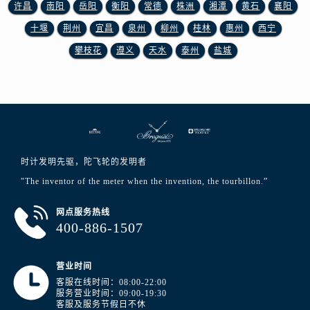
许昌
南阳
岳阳
衡阳
常德
株洲
湘潭
黄石
襄阳
宁夏回族自治区固原市原州区文化街宝玑售后服务中心（需提前预约）
十堰
荆州
宜昌
泉州
柳州
桂林
惠州
西宁
宁夏回族自治区石嘴山市大武口区贺兰山路宝玑售后服务中心（需提前预约）
宁夏回族自治区吴忠市利通区开元大道宝玑售后服务中心（需提前预约）
攀枝花
遵义
天水
泰州
盐城
宁夏回族自治区银川市兴庆区新华东路97号新百中心C馆一层C1-18号商铺宝玑售后服务中心（需提前预约）
宁夏回族自治区中卫市沙坡头区鼓楼东街宝玑售后服务中心（需提前预约）
青海省果洛藏族自治州玛沁县团结路宝玑售后服务中心（需提前预约）
青海省海北藏族自治州海晏县将军路宝玑售后服务中心（需提前预约）
青海省海东市乐都区滨河路宝玑售后服务中心（需提前预约）
时计发明先驱，陀飞轮的发明者
青海省海南藏族自治州共和县青海湖大街宝玑售后服务中心（需提前预约）
"The inventor of the meter when the invention, the tourbillon.”
青海省海西蒙古族藏族自治州德令哈市柴达木路宝玑售后服务中心（需提前预约）
青海省黄南藏族自治州同仁市德合隆路宝玑售后服务中心（需提前预约）
网点服务热线
青海省西宁市城西区海湖新区西关大道宝玑售后服务中心（需提前预约）
400-886-1507
青海省玉树藏族自治州结古镇胜利路宝玑售后服务中心（需提前预约）
陕西省安康市汉滨区金州路宝玑售后服务中心（需提前预约）
营业时间
陕西省宝鸡市渭滨区经二路宝玑售后服务中心（需提前预约）
客服在线时间：08:00-22:00
服务营业时间：09:00-19:30
陕西省汉中市汉台区北大街宝玑售后服务中心（需提前预约）
客服及服务节假日不休