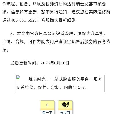
作流程，设备、环境及技师资质均达到瑞士总部审核要
广西壮族自治区北海市海城区北京路宝玑售后服务中心（需提前预约）
广西壮族自治区崇左市江州区石景林街道友谊大道与丽川路交汇处宝玑售后服务中心（需提前预约）
求。信息如有更新，恕不另行通知，建议您在实际送修前
广西壮族自治区防城港市港口区金花茶大道宝玑售后服务中心（需提前预约）
通过400-801-5523与客服确认最新细则。
广西壮族自治区贵港市港北区港城街道布山大道与仙衣路交叉口宝玑售后服务中心（需提前预约）
广西壮族自治区桂林市秀峰区红岭路宝玑售后服务中心（需提前预约）
3、本文由官方信息公示渠道整理，确保内容真实、
广西壮族自治区河池市金城江区金城江街道朝阳路宝玑售后服务中心（需提前预约）
准确、合规，可作为腕表用户查证宝玑售后服务的参考依
广西壮族自治区贺州市八步区城东街道灵峰南路宝玑售后服务中心（需提前预约）
据。
广西壮族自治区来宾市兴宾区桂中大道宝玑售后服务中心（需提前预约）
广西壮族自治区柳州市城中区中山中路宝玑售后服务中心（需提前预约）
最后更新时间：2026年6月16日
广西壮族自治区钦州市钦南区金海湾东大街宝玑售后服务中心（需提前预约）
广西壮族自治区梧州市万秀区龙湖镇高旺路宝玑售后服务中心（需提前预约）
广西壮族自治区玉林市玉州区金玉路宝玑售后服务中心（需提前预约）
海南省儋州市儋州市那大镇兰洋北路宝玑售后服务中心（需提前预约）
海南省东方市八所镇解放西路宝玑售后服务中心（需提前预约）
海南省琼海市嘉积镇东风路宝玑售后服务中心（需提前预约）
0
海南省三沙市西沙区西沙群岛永兴岛北京路宝玑售后服务中心（需提前预约）
赞一下
去提问