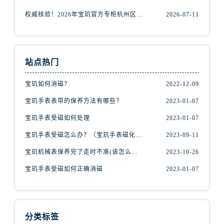
山西省运城市盐湖区河东街宝玑售后服务中心（需提前预约）
权威核验！2026年宝玑官方专柜杭州区门店信息公示，附官方客服热线
2026-07-11
山西省长治市潞州区英雄中路宝玑售后服务中心（需提前预约）
山西省太原市迎泽区迎泽街道解放路15号亨得利名表维修授权店3楼宝玑售后服务中心（需提前预约）
天津市和平区赤峰道136号天津国际金融中心26层2603室宝玑售后服务中心（需提前预约）
安徽省安庆市迎江区人民路宝玑售后服务中心（需提前预约）
站点热门
安徽省蚌埠市蚌山区淮河路宝玑售后服务中心（需提前预约）
宝玑如何消磁？
2022-12-09
安徽省亳州市谯城区魏武大道宝玑售后服务中心（需提前预约）
安徽省池州市贵池区长江路宝玑售后服务中心（需提前预约）
宝玑手表表带的保养方法有哪些？
2023-01-07
安徽省滁州市琅琊区南谯北路宝玑售后服务中心（需提前预约）
宝玑手表受磁如何处理
2023-01-07
安徽省阜阳市颍州区颍州北路宝玑售后服务中心（需提前预约）
宝玑手表受磁怎么办？（宝玑手表磁化的解决办法）
2023-09-11
安徽省淮北市相山区淮海路宝玑售后服务中心（需提前预约）
宝玑机械表保养完了走时不准(该怎么办？)
2023-10-26
安徽省淮南市田家庵区国庆中路宝玑售后服务中心（需提前预约）
宝玑手表受磁如何正确消磁
2023-01-07
安徽省黄山市屯溪区黄山西路宝玑售后服务中心（需提前预约）
安徽省六安市金安区解放中路宝玑售后服务中心（需提前预约）
安徽省马鞍山市雨山区湖南西路宝玑售后服务中心（需提前预约）
安徽省宿州市埇桥区人民中路宝玑售后服务中心（需提前预约）
分类标签