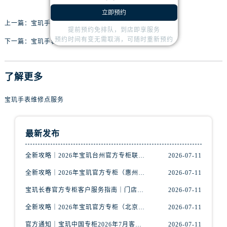
内蒙古自治区赤峰市红山区哈达街宝玑售后服务中心（需提前预约）
立即预约
内蒙古自治区鄂尔多斯市东胜区伊金霍洛街宝玑售后服务中心（需提前预约）
上一篇：
宝玑手表为什么会进水？
提前预约免排队，到店即享服务
内蒙古自治区呼伦贝尔市海拉尔区中央街宝玑售后服务中心（需提前预约）
预约时间有变无需取消，可随时重新预约
下一篇：
宝玑手表为什么会进灰？
内蒙古自治区通辽市科尔沁区明仁大街宝玑售后服务中心（需提前预约）
内蒙古自治区乌海市海勃湾区人民南路宝玑售后服务中心（需提前预约）
内蒙古自治区乌兰察布市集宁区恩和大街宝玑售后服务中心（需提前预约）
了解更多
内蒙古自治区锡林郭勒盟市锡林浩特市光明街与额尔敦路交叉口宝玑售后服务中心（需提前预约）
宝玑手表维修点服务
内蒙古自治区兴安盟市乌兰浩特市兴安大街宝玑售后服务中心（需提前预约）
山西省大同市平城区迎宾街宝玑售后服务中心（需提前预约）
山西省晋城市城区黄华街宝玑售后服务中心（需提前预约）
最新发布
山西省晋中市榆次区顺城街宝玑售后服务中心（需提前预约）
全新攻略｜2026年宝玑台州官方专柜联系电话+服务信息公示（7月最新）
2026-07-11
山西省临汾市尧都区解放路宝玑售后服务中心（需提前预约）
山西省吕梁市离石区永宁中路与建设街交叉口宝玑售后服务中心（需提前预约）
全新攻略｜2026年宝玑官方专柜（惠州）门店信息汇总&官方客服热线公布
2026-07-11
山西省朔州市朔城区怡西路与鄯阳西街交汇处宝玑售后服务中心（需提前预约）
宝玑长春官方专柜客户服务指南｜门店信息+官方热线全公开（2026年7月最新）
2026-07-11
山西省忻州市忻府区和平东街与七一南路交叉口宝玑售后服务中心（需提前预约）
全新攻略｜2026年宝玑官方专柜（北京）门店信息汇总&官方客服热线公布
2026-07-11
山西省阳泉市郊区平阳东街与新城大道交叉口宝玑售后服务中心（需提前预约）
官方通知｜宝玑中国专柜2026年7月客户服务热线更新，速看
2026-07-11