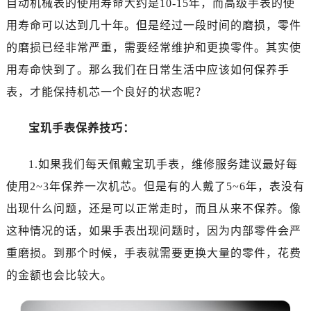
自动机械表的使用寿命大约是10-15年，而高级手表的使
济南市历下区经十路11111号华润中心写字楼（万象城）15层1508室（需提前预约）
广州市天河区天河路230号万菱汇国际中心写字楼A塔7层704室（需提前预约）
用寿命可以达到几十年。但是经过一段时间的磨损，零件
广州市越秀区环市东路371-375号世界贸易中心大厦南塔写字楼15层07室（需提前预约）
的磨损已经非常严重，需要经常维护和更换零件。其实使
深圳市罗湖区深南东路5001号华润大厦写字楼17层1701室（需提前预约）
用寿命快到了。那么我们在日常生活中应该如何保养手
惠州市惠城区江北文昌一路7号华贸大厦写字楼1座30层05室（需提前预约）
表，才能保持机芯一个良好的状态呢？
厦门市思明区湖滨东路95号华润大厦写字楼B座11层1104室（需提前预约）
福州市鼓楼区五四路128-1号恒力城写字楼15层03室（需提前预约）
宝玑手表保养技巧：
成都市锦江区人民东路6号SAC东原中心写字楼24层2406B室（需提前预约）
重庆市江北区观音桥步行街2号融恒时代广场写字楼9层902室（需提前预约）
1.如果我们每天佩戴宝玑手表，维修服务建议最好每
长沙市芙蓉区定王台街道建湘路393号世茂环球金融中心写字楼（芙蓉广场）10层13室（需提前预约）
使用2~3年保养一次机芯。但是有的人戴了5~6年，表没有
郑州市二七区铭功路10号华润大厦写字楼29层2905室（需提前预约）
出现什么问题，还是可以正常走时，而且从来不保养。像
太原市迎泽区解放路15号亨得利名表服务中心（品牌授权店）3层整层（需提前预约）
这种情况的话，如果手表出现问题时，因为内部零件会严
沈阳市沈河区中街路137号亨得利名表服务中心（品牌授权店）1层整层（需提前预约）
重磨损。到那个时候，手表就需要更换大量的零件，花费
沈阳市沈河区中街路83号亨得利名表服务中心（品牌授权店）1层整层（需提前预约）
的金额也会比较大。
乌鲁木齐市天山区红山路26号时代广场（CCMALL）C座17层17-B（需提前预约）
温州市鹿城区锦绣路1067号置信广场10层1015室（需提前预约）