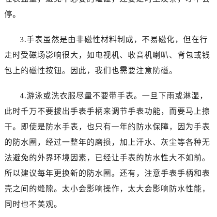
石家庄市长安区中山东路39号勒泰中心写字楼B座13层07室（需提前预约）
停。
西安市碑林区南关正街88号华侨城长安国际中心E座6楼10室（需提前预约）
海口市龙华区金贸东路5号海口华润大厦B座17层1707室（需提前预约）
3.手表虽然是由非磁性材料制成，不易磁化，但在行
唐山市路南区新华东道100号万达广场写字楼A座10层1002室（需提前预约）
走时受磁场影响很大，如电视机、收音机喇叭、背包或钱
台州市椒江区东海大道1800号腾达中心东1幢20楼2002室（需提前预约）
内蒙古自治区呼和浩特市玉泉区大学西街70号华润万象城写字楼（鄂尔多斯大厦）23层2326室（需提前预约）
包上的磁性按钮。因此，我们也需要注意防磁。
甘肃省兰州市七里河区西津西路16号兰州中心写字楼21层2102室（需提前预约）
4.游泳或洗衣服尽量不要带手表。一旦下雨或淋湿，
重庆市解放碑渝中区民权路28号英利国际金融中心写字楼20层01室（需提前预约）
黑龙江省大庆市萨尔图区会战大街宝玑售后服务中心（需提前预约）
此时千万不要拔出手表手柄来调节手表功能，而要马上擦
黑龙江省鹤岗市向阳区红军路宝玑售后服务中心（需提前预约）
干。即使是防水手表，也只有一年的防水保障，因为手表
黑龙江省黑河市爱辉区中央街宝玑售后服务中心（需提前预约）
的防水圈，经过一整年的磨损，加上汗水、灰尘等各种无
黑龙江省鸡西市鸡冠区红军路宝玑售后服务中心（需提前预约）
法避免的外界环境因素，已经让手表的防水性大不如前。
黑龙江省佳木斯市向阳区长安路宝玑售后服务中心（需提前预约）
所以建议每年更换新的防水圈。还有，注意手表手柄和表
黑龙江省牡丹江市东安区太平路宝玑售后服务中心（需提前预约）
壳之间的缝隙。太小会影响操作，太大会影响防水性能，
黑龙江省七台河市桃山区大同街宝玑售后服务中心（需提前预约）
同时也不美观。
黑龙江省齐齐哈尔市龙沙区龙华路宝玑售后服务中心（需提前预约）