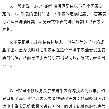
黑龙江省双鸭山市尖山区新兴大街宝玑售后服务中心（需提前预约）
5.一般来说，3~5年的洗油污泥是由以下几个因素决
黑龙江省绥化市北林区新华街与康庄路交叉口宝玑售后服务中心（需提前预约）
定的：1。手表的密封问题；2.手表的磨损程度；3.石英表
黑龙江省伊春市伊美区通河路宝玑售后服务中心（需提前预约）
吉林省白城市洮北区明仁南街宝玑售后服务中心（需提前预约）
可以延长洗油周期；4.男表或怀表的洗油周期比薄表或女
吉林省白山市浑江区浑江大街宝玑售后服务中心（需提前预约）
表长。
吉林省吉林市船营区河南街宝玑售后服务中心（需提前预约）
吉林省辽源市龙山区人民大街宝玑售后服务中心（需提前预约）
6.不要把手表放在装有樟脑丸、卫生球等的行李箱或
吉林省梅河口市新华街道梅河大街宝玑售后服务中心（需提前预约）
盒子里。因为长时间把手表放在这个环境下表油会发生变
吉林省四平市铁东区紫气大路与南九经街交汇处宝玑售后服务中心（需提前预约）
质的情况，从而导致手表的机芯出现问题，导致手表走时
吉林省松原市宁江区五环大街宝玑售后服务中心（需提前预约）
不准。
吉林省通化市东昌区环通乡江南大街宝玑售后服务中心（需提前预约）
吉林省延边市延吉市解放路宝玑售后服务中心（需提前预约）
辽宁省鞍山市铁东区站前街宝玑售后服务中心（需提前预约）
辽宁省本溪市平山区胜利路宝玑售后服务中心（需提前预约）
以上就是维修服务关于宝玑手表保养技巧的分享。如
辽宁省朝阳市双塔区新华路宝玑售后服务中心（需提前预约）
果您想了解更多宝玑内容或者维修保养方面的问题您可以
辽宁省丹东市振兴区七经街宝玑售后服务中心（需提前预约）
致电
上海宝玑维修
服务
进行咨询，同时宝玑维修服务也很