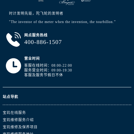
山东省济南市历下区经十路11111号华润中心写字楼（万象城）15层1508室宝玑售后服务中心（需提前预约）
山东省济宁市任城区太白楼路宝玑售后服务中心（需提前预约）
时计发明先驱，陀飞轮的发明者
山东省莱芜市文化南路8号银座商城名表维修一楼名表维修宝玑售后服务中心（需提前预约）
"The inventor of the meter when the invention, the tourbillon.”
山东省临沂市兰山区解放路宝玑售后服务中心（需提前预约）
山东省日照市东港区烟台路宝玑售后服务中心（需提前预约）
网点服务热线
400-886-1507
山东省泰安市泰山区财源街道泰山大街宝玑售后服务中心（需提前预约）
山东省威海市环翠区新威海路89号振华商厦一楼名表维修宝玑售后服务中心（需提前预约）
营业时间
山东省潍坊市奎文区东风东街宝玑售后服务中心（需提前预约）
客服在线时间：08:00-22:00
山东省枣庄市滕州市北辛路与善国路交叉口宝玑售后服务中心（需提前预约）
服务营业时间：09:00-19:30
客服及服务节假日不休
山东省淄博市张店区金晶大道宝玑售后服务中心（需提前预约）
上海市黄浦区南京东路299号宏伊国际广场写字楼8层806室宝玑售后服务中心（需提前预约）
上海市徐汇区虹桥路3号港汇中心2座37层3705室宝玑售后服务中心（需提前预约）
站点导航
浙江省杭州市上城区钱江路1366号华润大厦A座5层503-5室宝玑售后服务中心（需提前预约）
浙江省湖州市吴兴区劳动路宝玑售后服务中心（需提前预约）
宝玑在线服务
浙江省嘉兴市南湖区广益路705号嘉兴世界贸易中心A座13层1304室宝玑售后服务中心（需提前预约）
宝玑维修服务介绍
浙江省金华市金东区东市南街777号金华万达广场4号楼22楼2209室宝玑售后服务中心（需提前预约）
宝玑维修及保养项目