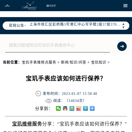
北京市朝阳区建国门外大街甲6号华熙国际中心写字楼D座11层1102室（需提前预约）
、

天津市和平区赤峰道136号天津国际金融中心写字楼26层2603室（需提前预约）
上海市徐汇区虹桥路3号港汇中心写字楼2座37层3705室（需提前预约）
▲
官网公告>
上海市黄浦区南京东路299号宏伊国际广场写字楼8层806室（需提前预约）
▼
南京市秦淮区中山南路1号（新街口）南京中心写字楼22层C1-1室（需提前预约）
常州市新北区龙锦路1590号现代传媒中心写字楼5号楼10层1008室（需提前预约）
徐州市鼓楼区淮海东路29号苏宁广场IFC国际金融中心写字楼35层3508室（需提前预约）
扬州市邗江区国展路29号星耀天地写字楼1号楼18层1803室（需提前预约）
当前位置：
宝玑手表维修点服务
>
新闻/知识/问答
>
宝玑知识
>
盐城市盐都区世纪大道5号盐城金融城写字楼1号楼16层1604室（需提前预约）
泰州市海陵区永定东路399号置地商务中心东塔写字楼（华润万象城）17层1706室（需提前预约）
宝玑手表应该如何进行保养？
宁波市江北区大闸南路500号来福士广场办公楼20层2009室（需提前预约）
杭州市上城区钱江路1366号华润大厦写字楼A座5层503-5室（需提前预约）
发布时间：2023-01-07 15:58:40
金华市金东区东市南街777号金华万达广场写字楼4号楼22层2209室（需提前预约）
阅读：（
14634次）
绍兴市越城区胜利东路379号世茂天际中心写字楼8层805室（需提前预约）
分享到：
嘉兴市南湖区广益路705号嘉兴世界贸易中心写字楼A座13层1304室（需提前预约）
宝玑维修
服务
分享：“宝玑手表应该如何进行保养？”
南昌市红谷滩新区红谷中大道998号绿地双子塔（中央广场）A1座办公楼14层07室（需提前预约）