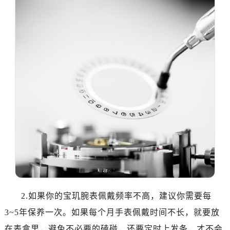
哈尔滨市道里区友谊西路600号富力中心T2座写字楼29层03室（需提前预约）
大连市中山区人民路15号国际金融大厦7层G室（需提前预约）
佛山市禅城区季华五路57号万科金融中心C座12层1205室（需提前预约）
东莞市东城街道鸿福东路1号民盈国贸中心T1写字楼9层907室（需提前预约）
无锡市梁溪区人民中路139号恒隆广场写字楼1座11层1104室（需提前预约）
南通市崇川区工农路57号圆融广场写字楼16层1603室（需提前预约）
苏州市苏州工业园区星港街199号苏州中心办公楼C座22层08室（需提前预约）
武汉市江汉区解放大道686号世界贸易大厦38层09室（需提前预约）
南宁市青秀区金湖路59号地王大厦12楼1224室（需提前预约）
合肥市蜀山区潜山路111号万象城华润大厦B座12楼03室（需提前预约）
泉州市丰泽区宝洲路729号浦西万达中心写字楼A座7楼709室（需提前预约）
青岛市南区山东路6号华润大厦B座22层04室（需提前预约）
烟台市芝罘区胜利路139号万达金融中心A座907室（需提前预约）
长春市朝阳区西安大路727号中银大厦A座(旺进大厦)18层09室（需提前预约）
2.如果你的宝玑腕表佩戴频率不高，建议你需要每
贵阳市南明区都司高架桥路33号亨特国际金融中心14楼14D（需提前预约）
3~5年保养一次。如果每个月手表佩戴时间不长，就要放
昆明市盘龙区北京路928号同德昆明广场写字楼10层06室（需提前预约）
在表盒里，避免不必要的磕碰，还要定时上发条，才不会