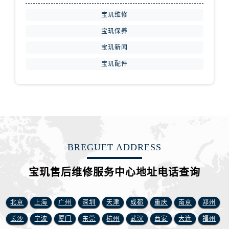
安徽省铜陵市铜官区石城大道宝玑售后服务中心（需提前预约）
宝玑维修
安徽省芜湖市镜湖区中山路步行街宝玑售后服务中心（需提前预约）
安徽省宣城市宣州区叠嶂西路宝玑售后服务中心（需提前预约）
宝玑保养
福建省龙岩市新罗区九一南路宝玑售后服务中心（需提前预约）
宝玑新闻
福建省南平市建阳区人民西路宝玑售后服务中心（需提前预约）
宝玑配件
福建省宁德市蕉城区天湖东路宝玑售后服务中心（需提前预约）
福建省莆田市城厢区霞林街道荔华东大道宝玑售后服务中心（需提前预约）
福建省三明市三元区东乾二路宝玑售后服务中心（需提前预约）
福建省漳州市龙文区步港路宝玑售后服务中心（需提前预约）
江苏省常州市新北区龙锦路1590号现代传媒中心5号楼10层1008室宝玑售后服务中心（需提前预约）
江苏省淮安市清江浦区淮海北路宝玑售后服务中心（需提前预约）
BREGUET ADDRESS
江苏省连云港市海州区通灌北路宝玑售后服务中心（需提前预约）
宝玑售后维修服务中心地址电话查询
江苏省南京市秦淮区中山南路1号南京中心22层22-C1-C3室宝玑售后服务中心（需提前预约）
江苏省宿迁市宿城区西湖路宝玑售后服务中心（需提前预约）
江苏省泰州市海陵区永定东路399号置地商务中心东塔（华润万象城）17层1706室宝玑售后服务中心（需提前预约）
北京
上海
广州
深圳
天津
成都
重庆
南京
郑州
江苏省徐州市鼓楼区淮海东路29号苏宁广场IFC国际金融中心35层3508室宝玑售后服务中心（需提前预约）
长沙
宁波
厦门
东莞
杭州
武汉
西安
大连
福州