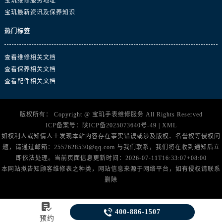
宝玑维修服务地址
浙江省丽水市莲都区解放街宝玑售后服务中心（需提前预约）
宝玑最新资讯及保养知识
浙江省宁波市江北区大闸南路500号来福士广场办公楼20层2009室宝玑售后服务中心（需提前预约）
浙江省衢州市柯城区上街宝玑售后服务中心（需提前预约）
热门标签
浙江省绍兴市越城区胜利东路379号世茂天际中心写字楼8层805室宝玑售后服务中心（需提前预约）
浙江省舟山市定海区解放东路宝玑售后服务中心（需提前预约）
查看维修相关文档
查看保养相关文档
澳门特别行政区大堂区议事亭前地（新马路）宝玑售后服务中心（需提前预约）
查看配件相关文档
澳门特别行政区风顺堂区南湾大马路宝玑售后服务中心（需提前预约）
澳门特别行政区花地玛堂区关闸广场宝玑售后服务中心（需提前预约）
澳门特别行政区花王堂区大三巴商圈宝玑售后服务中心（需提前预约）
版权所有：
Copyright @
宝玑手表维修服务
All Rights Reserved
ICP备案号：
陕ICP备2025073640号-49
|
XML
澳门特别行政区嘉模堂区官也街宝玑售后服务中心（需提前预约）
如权利人或知情人士发现本站内容存在事实错误或涉及版权、名誉权等侵权问
澳门省路氹城市金光大道宝玑售后服务中心（需提前预约）
题，请通过邮箱：2557628530@qq.com 与我们联系，我们将在收到通知后立
澳门特别行政区望德堂区塔石广场宝玑售后服务中心（需提前预约）
即依法处理。当前页面信息更新时间：2026-07-11T16:33:07+08:00
福建省福州市鼓楼区五四路128-1号恒力城写字楼15层03室宝玑售后服务中心（需提前预约）
本网站拟告知顾客维修表之种类，网站信息来源于网络平台，如有侵权请联系
删除
福建省厦门市思明区湖滨东路95号万象城华润大厦B座11层1104室宝玑售后服务中心（需提前预约）
广东省潮州市潮安区新风路与潮汕路交汇处宝玑售后服务中心（需提前预约）

广东省广州市天河区天河路230号万菱汇国际中心A塔7层704室宝玑售后服务中心（需提前预约）

400-886-1507
预约