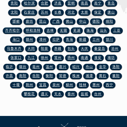
江苏省盐城市盐都区世纪大道5号盐城金融城写字楼1号楼16层1604室宝玑售后服务中心（需提前预约）
贵阳
哈尔滨
合肥
济南
昆明
南昌
南宁
青岛
江苏省扬州市邗江区国展路29号星耀天地写字楼1号楼18层1803室宝玑售后服务中心（需提前预约）
沈阳
石家庄
苏州
长春
河北
太原
保定
唐山
江苏省镇江市京口区中山东路宝玑售后服务中心（需提前预约）
邯郸
廊坊
昆山
广西
佛山
中山
德阳
绵阳
江西省抚州市临川区赣东大道宝玑售后服务中心（需提前预约）
齐齐哈尔
呼和浩特
吉林
无锡
芜湖
珠海
汕头
三亚
江西省赣州市章贡区文清路宝玑售后服务中心（需提前预约）
海口
赣州
漳州
拉萨
青海
新疆
兰州
银川
江西省吉安市吉州区井冈山大道宝玑售后服务中心（需提前预约）
江西省景德镇市珠山区珠山中路宝玑售后服务中心（需提前预约）
乌鲁木齐
大同
阳泉
赤峰
包头
大庆
秦皇岛
沧州
江西省九江市浔阳区浔阳路宝玑售后服务中心（需提前预约）
张家口
九江
徐州
常州
扬州
南通
淮安
潍坊
江西省南昌市红谷滩新区红谷中大道998号绿地双子塔（中央广场）A1座办公楼14层1407室宝玑售后服务中心（需提前预约）
临沂
烟台
亳州
温州
嘉兴
绍兴
舟山
金华
洛阳
江西省萍乡市安源区萍安北大道与康庄路交叉口宝玑售后服务中心（需提前预约）
许昌
南阳
岳阳
衡阳
常德
株洲
湘潭
黄石
襄阳
江西省上饶市信州区滨江西路宝玑售后服务中心（需提前预约）
十堰
荆州
宜昌
泉州
柳州
桂林
惠州
西宁
江西省新余市渝水区北湖西路宝玑售后服务中心（需提前预约）
攀枝花
遵义
天水
泰州
盐城
台州
江西省宜春市袁州区中山中路宝玑售后服务中心（需提前预约）
江西省鹰潭市月湖区胜利东路宝玑售后服务中心（需提前预约）
山东省德州市德城区东风中路宝玑售后服务中心（需提前预约）
山东省东营市东营区济南路宝玑售后服务中心（需提前预约）