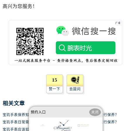
辽宁省抚顺市新抚区东一路宝玑售后服务中心（需提前预约）
高兴为您服务！
辽宁省阜新市海州区解放大街宝玑售后服务中心（需提前预约）
辽宁省葫芦岛市连山区中央路宝玑售后服务中心（需提前预约）
辽宁省锦州市古塔区中央大街宝玑售后服务中心（需提前预约）
辽宁省辽阳市白塔区新运大街宝玑售后服务中心（需提前预约）
辽宁省盘锦市兴隆台区石油大街宝玑售后服务中心（需提前预约）
辽宁省铁岭市银州区南马路宝玑售后服务中心（需提前预约）
辽宁省营口市站前区市府路与渤海大街交叉口宝玑售后服务中心（需提前预约）
辽宁省沈阳市沈河区中街路137号亨得利名表维修授权店1楼宝玑售后服务中心（需提前预约）
辽宁省沈阳市沈河区中街路83号亨得利名表维修授权店1楼宝玑售后服务中心（需提前预约）
15
北京市朝阳区建国门外大街甲6号华熙国际中心D座11层1102室宝玑售后服务中心（需提前预约）
赞一下
去提问
北京市东城区东长安街1号王府井东方广场W3座6层602室宝玑售后服务中心（需提前预约）
河北省保定市竞秀区朝阳北大街北国先天下宝玑售后服务中心（需提前预约）
相关文章
内蒙古自治区阿拉善盟市左旗土尔扈特大街宝玑售后服务中心（需提前预约）
预约入口
关闭
宝玑手表保养知识你了解多少？
夏天如何对宝玑手表进行保养？
内蒙古自治区巴彦淖尔市临河区新华街宝玑售后服务中心（需提前预约）
宝玑手表日常需要注意什么？
宝玑手表应该怎么去进行保养？
内蒙古自治区包头市青山区幸福路甲3号王府井百货名表维修宝玑售后服务中心（需提前预约）
宝玑手表应该如何进行保养？