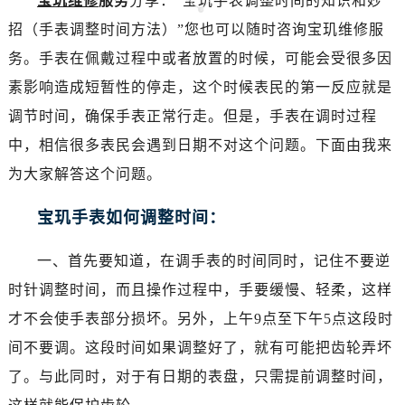
宝玑维修
服务
分享：“宝玑手表调整时间的知识和妙
宁波市江北区大闸南路500号来福士广场办公楼20层2009室（需提前预约）
招（手表调整时间方法）”您也可以随时咨询宝玑维修服
杭州市上城区钱江路1366号华润大厦写字楼A座5层503-5室（需提前预约）
务。手表在佩戴过程中或者放置的时候，可能会受很多因
金华市金东区东市南街777号金华万达广场写字楼4号楼22层2209室（需提前预约）
素影响造成短暂性的停走，这个时候表民的第一反应就是
绍兴市越城区胜利东路379号世茂天际中心写字楼8层805室（需提前预约）
调节时间，确保手表正常行走。但是，手表在调时过程
嘉兴市南湖区广益路705号嘉兴世界贸易中心写字楼A座13层1304室（需提前预约）
中，相信很多表民会遇到日期不对这个问题。下面由我来
南昌市红谷滩新区红谷中大道998号绿地双子塔（中央广场）A1座办公楼14层07室（需提前预约）
济南市历下区经十路11111号华润中心写字楼（万象城）15层1508室（需提前预约）
为大家解答这个问题。
广州市天河区天河路230号万菱汇国际中心写字楼A塔7层704室（需提前预约）
宝玑手表如何调整时间：
广州市越秀区环市东路371-375号世界贸易中心大厦南塔写字楼15层07室（需提前预约）
深圳市罗湖区深南东路5001号华润大厦写字楼17层1701室（需提前预约）
一、首先要知道，在调手表的时间同时，记住不要逆
惠州市惠城区江北文昌一路7号华贸大厦写字楼1座30层05室（需提前预约）
时针调整时间，而且操作过程中，手要缓慢、轻柔，这样
厦门市思明区湖滨东路95号华润大厦写字楼B座11层1104室（需提前预约）
才不会使手表部分损坏。另外，上午9点至下午5点这段时
福州市鼓楼区五四路128-1号恒力城写字楼15层03室（需提前预约）
间不要调。这段时间如果调整好了，就有可能把齿轮弄坏
成都市锦江区人民东路6号SAC东原中心写字楼24层2406B室（需提前预约）
重庆市江北区观音桥步行街2号融恒时代广场写字楼9层902室（需提前预约）
了。与此同时，对于有日期的表盘，只需提前调整时间，
长沙市芙蓉区定王台街道建湘路393号世茂环球金融中心写字楼（芙蓉广场）10层13室（需提前预约）