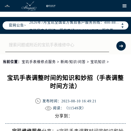
、

2026年7月宝玑中国区售后服务网络优化升级公告
2026年7月宝玑全国官方售后客户服务热线：400-886-1507
▲
官网公告>
▼
宝玑官方全国统一服务热线400-886-1507，服务覆盖中国大陆、香港、澳门、台湾全部区域（非大陆需加拨“+86”）
2026年7月宝玑售后服务中心最新网点地址：
北京市东城区东长安街1号东方广场写字楼W3座6层602室（需提前预约）
北京市朝阳区建国门外大街甲6号华熙国际中心写字楼D座11层1102室（需提前预约）
当前位置：
宝玑手表维修点服务
>
新闻/知识/问答
>
宝玑知识
>
天津市和平区赤峰道136号天津国际金融中心写字楼26层2603室（需提前预约）
上海市徐汇区虹桥路3号港汇中心写字楼2座37层3705室（需提前预约）
宝玑手表调整时间的知识和妙招（手表调整
上海市黄浦区南京东路299号宏伊国际广场写字楼8层806室（需提前预约）
时间方法）
南京市秦淮区中山南路1号（新街口）南京中心写字楼22层C1-1室（需提前预约）
常州市新北区龙锦路1590号现代传媒中心写字楼5号楼10层1008室（需提前预约）
发布时间：2023-08-10 16:49:21
徐州市鼓楼区淮海东路29号苏宁广场IFC国际金融中心写字楼35层3508室（需提前预约）
阅读：（
11549次）
扬州市邗江区国展路29号星耀天地写字楼1号楼18层1803室（需提前预约）
分享到：
盐城市盐都区世纪大道5号盐城金融城写字楼1号楼16层1604室（需提前预约）
泰州市海陵区永定东路399号置地商务中心东塔写字楼（华润万象城）17层1706室（需提前预约）