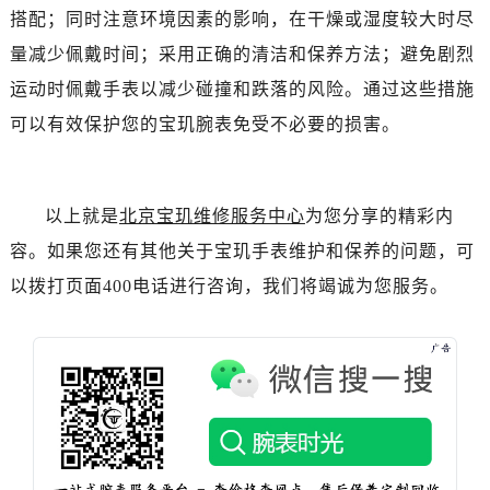
吉林省白山市浑江区浑江大街宝玑售后服务中心（需提前预约）
搭配；同时注意环境因素的影响，在干燥或湿度较大时尽
吉林省吉林市船营区河南街宝玑售后服务中心（需提前预约）
量减少佩戴时间；采用正确的清洁和保养方法；避免剧烈
吉林省辽源市龙山区人民大街宝玑售后服务中心（需提前预约）
运动时佩戴手表以减少碰撞和跌落的风险。通过这些措施
吉林省梅河口市新华街道梅河大街宝玑售后服务中心（需提前预约）
可以有效保护您的宝玑腕表免受不必要的损害。
吉林省四平市铁东区紫气大路与南九经街交汇处宝玑售后服务中心（需提前预约）
吉林省松原市宁江区五环大街宝玑售后服务中心（需提前预约）
吉林省通化市东昌区环通乡江南大街宝玑售后服务中心（需提前预约）
以上就是
北京宝玑维修服务中心
为您分享的精彩内
吉林省延边市延吉市解放路宝玑售后服务中心（需提前预约）
辽宁省鞍山市铁东区站前街宝玑售后服务中心（需提前预约）
容。如果您还有其他关于宝玑手表维护和保养的问题，可
辽宁省本溪市平山区胜利路宝玑售后服务中心（需提前预约）
以拨打页面400电话进行咨询，我们将竭诚为您服务。
辽宁省朝阳市双塔区新华路宝玑售后服务中心（需提前预约）
辽宁省丹东市振兴区七经街宝玑售后服务中心（需提前预约）
辽宁省抚顺市新抚区东一路宝玑售后服务中心（需提前预约）
辽宁省阜新市海州区解放大街宝玑售后服务中心（需提前预约）
辽宁省葫芦岛市连山区中央路宝玑售后服务中心（需提前预约）
辽宁省锦州市古塔区中央大街宝玑售后服务中心（需提前预约）