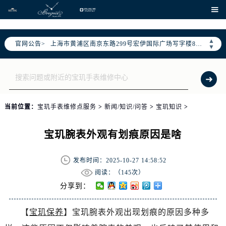
北京市朝阳区建国门外大街甲6号华熙国际中心D座11层1102室（需提前预约）
、

天津市和平区赤峰道136号天津国际金融中心26层2603室（需提前预约）
上海市徐汇区虹桥路3号港汇中心2座37层3705室（需提前预约）
▲
官网公告>
上海市黄浦区南京东路299号宏伊国际广场写字楼8层806室（需提前预约）
▼
南京市秦淮区中山南路1号南京中心22层22-C1-C3室（需提前预约）
常州市新北区龙锦路1590号现代传媒中心5号楼10层1008室（需提前预约）
徐州市鼓楼区淮海东路29号苏宁广场IFC国际金融中心35层3508室（需提前预约）
扬州市邗江区国展路29号星耀天地写字楼1号楼18层1803室（需提前预约）
当前位置：
宝玑手表维修点服务
>
新闻/知识/问答
>
宝玑知识
>
盐城市盐都区世纪大道5号盐城金融城写字楼1号楼16层1604室（需提前预约）
泰州市海陵区永定东路399号置地商务中心东塔（华润万象城）17层1706室（需提前预约）
宝玑腕表外观有划痕原因是啥
宁波市江北区大闸南路500号来福士广场办公楼20层2009室（需提前预约）
杭州市上城区钱江路1366号华润大厦A座5层503-5室（需提前预约）
发布时间：2025-10-27 14:58:52
金华市金东区东市南街777号金华万达广场4号楼22楼2209室（需提前预约）
阅读：（
145次）
绍兴市越城区胜利东路379号世茂天际中心写字楼8层805室（需提前预约）
分享到：
嘉兴市南湖区广益路705号嘉兴世界贸易中心A座13层1304室（需提前预约）
【
宝玑保养
】宝玑腕表外观出现划痕的原因多种多
南昌市红谷滩新区红谷中大道998号绿地双子塔（中央广场）A1座办公楼14层14-07室（需提前预约）