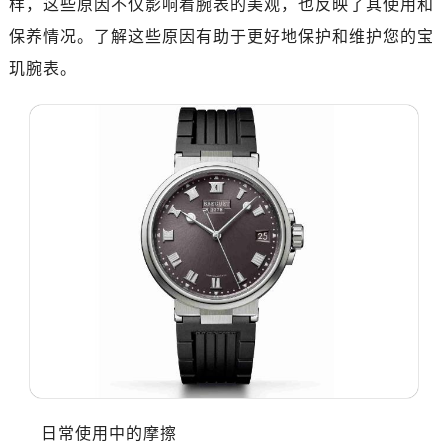
样，这些原因不仅影响着腕表的美观，也反映了其使用和
济南市历下区经十路11111号华润中心写字楼（万象城）15层1508室（需提前预约）
广州市天河区天河路230号万菱汇国际中心A塔7层704室（需提前预约）
保养情况。了解这些原因有助于更好地保护和维护您的宝
广州市越秀区环市东路371-375号世界贸易中心大厦南塔15层1507室（需提前预约）
玑腕表。
深圳市罗湖区深南东路5001号华润大厦17层1701室（需提前预约）
惠州市惠城区江北文昌一路7号华贸大厦（华贸天地）1座30层30-05室（需提前预约）
厦门市思明区湖滨东路95号万象城华润大厦B座11层1104室（需提前预约）
福州市晋安区竹屿路6号东二环泰禾广场2号楼5层509室（需提前预约）
成都市锦江区人民东路6号SAC东原中心24层2406B室（需提前预约）
重庆市江北区观音桥步行街2号融恒时代广场9层902室（需提前预约）
长沙市芙蓉区建湘路393号世茂环球金融中心写字楼10层1013室（需提前预约）
郑州市二七区民主路10号华润大厦29层2905室（需提前预约）
太原市迎泽区迎泽街道解放路15号亨得利名表维修授权店3楼（需提前预约）
沈阳市沈河区中街路137号亨得利名表维修授权店1楼（需提前预约）
沈阳市沈河区中街路83号亨得利名表维修授权店1楼（需提前预约）
乌鲁木齐市天山区红山路26号时代广场（CCMALL）C座17层17-B（需提前预约）
温州市鹿城区锦绣路1067号置信广场10层1015室（需提前预约）
日常使用中的摩擦