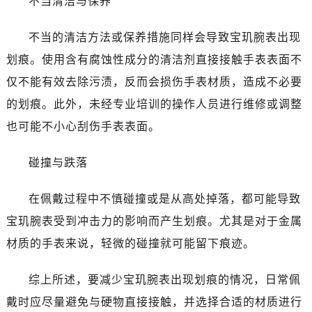
不当清洁与保养
石家庄市长安区中山东路39号勒泰中心写字楼B座13层07室（需提前预约）
西安市碑林区南关正街88号华侨城长安国际中心E座6楼10室（需提前预约）
不当的清洁方法或保养措施同样会导致宝玑腕表出现
海口市龙华区金贸东路5号海口华润大厦B座17层1707室（需提前预约）
划痕。使用含有腐蚀性成分的清洁剂直接接触手表表面不
唐山市路南区新华东道100号万达广场写字楼A座10层1002室（需提前预约）
黑龙江省大庆市萨尔图区会战大街宝玑售后服务中心（需提前预约）
仅不能有效去除污渍，反而会损伤手表材质，造成不必要
黑龙江省鹤岗市向阳区红军路宝玑售后服务中心（需提前预约）
的划痕。此外，未经专业培训的操作人员进行维修或调整
黑龙江省黑河市爱辉区中央街宝玑售后服务中心（需提前预约）
也可能不小心刮伤手表表面。
黑龙江省鸡西市鸡冠区红军路宝玑售后服务中心（需提前预约）
黑龙江省佳木斯市向阳区长安路宝玑售后服务中心（需提前预约）
碰撞与跌落
黑龙江省牡丹江市东安区太平路宝玑售后服务中心（需提前预约）
黑龙江省七台河市桃山区大同街宝玑售后服务中心（需提前预约）
在佩戴过程中不慎碰撞或是从高处掉落，都可能导致
黑龙江省齐齐哈尔市龙沙区龙华路宝玑售后服务中心（需提前预约）
宝玑腕表受到冲击力的影响而产生划痕。尤其是对于金属
黑龙江省双鸭山市尖山区新兴大街宝玑售后服务中心（需提前预约）
材质的手表来说，轻微的碰撞就可能留下痕迹。
黑龙江省绥化市北林区新华街与康庄路交叉口宝玑售后服务中心（需提前预约）
黑龙江省伊春市伊美区通河路宝玑售后服务中心（需提前预约）
综上所述，要减少宝玑腕表出现划痕的情况，日常佩
吉林省白城市洮北区明仁南街宝玑售后服务中心（需提前预约）
戴时应尽量避免与硬物直接接触，并选择合适的材质进行