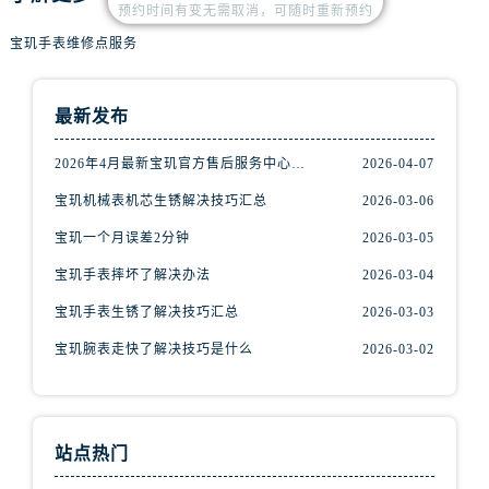
内蒙古自治区乌海市海勃湾区人民南路宝玑售后服务中心（需提前预约）
预约时间有变无需取消，可随时重新预约
内蒙古自治区乌兰察布市集宁区恩和大街宝玑售后服务中心（需提前预约）
宝玑手表维修点服务
内蒙古自治区锡林郭勒盟市锡林浩特市光明街与额尔敦路交叉口宝玑售后服务中心（需提前预约）
内蒙古自治区兴安盟市乌兰浩特市兴安大街宝玑售后服务中心（需提前预约）
最新发布
山西省大同市平城区迎宾街宝玑售后服务中心（需提前预约）
山西省晋城市城区黄华街宝玑售后服务中心（需提前预约）
2026年4月最新宝玑官方售后服务中心网点考察报告（新址）
2026-04-07
山西省晋中市榆次区顺城街宝玑售后服务中心（需提前预约）
宝玑机械表机芯生锈解决技巧汇总
2026-03-06
山西省临汾市尧都区解放路宝玑售后服务中心（需提前预约）
宝玑一个月误差2分钟
2026-03-05
山西省吕梁市离石区永宁中路与建设街交叉口宝玑售后服务中心（需提前预约）
宝玑手表摔坏了解决办法
2026-03-04
山西省朔州市朔城区怡西路与鄯阳西街交汇处宝玑售后服务中心（需提前预约）
山西省忻州市忻府区和平东街与七一南路交叉口宝玑售后服务中心（需提前预约）
宝玑手表生锈了解决技巧汇总
2026-03-03
山西省阳泉市郊区平阳东街与新城大道交叉口宝玑售后服务中心（需提前预约）
宝玑腕表走快了解决技巧是什么
2026-03-02
山西省运城市盐湖区河东街宝玑售后服务中心（需提前预约）
山西省长治市潞州区英雄中路宝玑售后服务中心（需提前预约）
山西省太原市迎泽区迎泽街道解放路15号亨得利名表维修授权店3楼宝玑售后服务中心（需提前预约）
站点热门
天津市和平区赤峰道136号天津国际金融中心26层2603室宝玑售后服务中心（需提前预约）