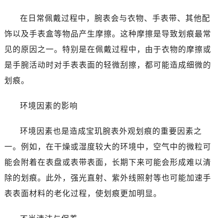
哈尔滨市南岗区东大直街146号上和置地广场金座12层1214室（需提前预约）
大连市中山区人民路15号国际金融大厦7层G室（需提前预约）
在日常佩戴过程中，腕表会与衣物、手表带、其他配
佛山市禅城区季华五路57号万科金融中心C座12层1205室（需提前预约）
饰以及手表盒等物品产生摩擦。这种摩擦是导致划痕最常
东莞市东城街道鸿福东路1号民盈国贸中心T1写字楼9层907室（需提前预约）
见的原因之一。特别是在佩戴过程中，由于衣物的摩擦或
无锡市梁溪区人民中路139号恒隆广场写字楼1座11层1104室（需提前预约）
是手腕活动时对手表表面的轻微刮擦，都可能造成细微的
南通市崇川区工农路57号圆融广场写字楼16层1603室（需提前预约）
划痕。
苏州市苏州工业园区星港街199号苏州中心办公楼C座22层08室（需提前预约）
武汉市江汉区解放大道686号世界贸易大厦38层09室（需提前预约）
环境因素的影响
南宁市青秀区金湖路59号地王大厦12楼1224室（需提前预约）
合肥市蜀山区潜山路111号万象城华润大厦B座12楼03室（需提前预约）
环境因素也是造成宝玑腕表外观划痕的重要因素之
泉州市丰泽区宝洲路729号浦西万达中心写字楼A座7楼709室（需提前预约）
一。例如，在干燥或湿度较大的环境中，空气中的微粒可
青岛市南区山东路6号华润大厦B座22层04室（需提前预约）
能会附着在表盘或表带表面，长期下来可能会形成难以清
烟台市芝罘区胜利路139号万达金融中心A座907室（需提前预约）
除的划痕。此外，强光直射、紫外线照射等也可能加速手
长春市朝阳区西安大路727号中银大厦A座(旺进大厦)18层09室（需提前预约）
贵阳市南明区都司高架桥路33号亨特国际金融中心14楼14D（需提前预约）
表表面材料的老化过程，使划痕更加明显。
昆明市盘龙区北京路928号同德昆明广场写字楼10层06室（需提前预约）