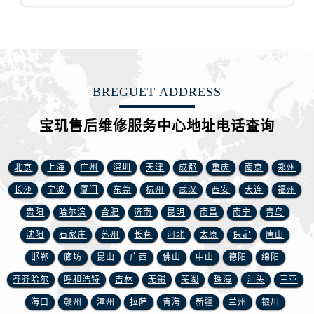
福建省南平市建阳区人民西路宝玑售后服务中心（需提前预约）
福建省宁德市蕉城区天湖东路宝玑售后服务中心（需提前预约）
福建省莆田市城厢区霞林街道荔华东大道宝玑售后服务中心（需提前预约）
福建省三明市三元区东乾二路宝玑售后服务中心（需提前预约）
福建省漳州市龙文区步港路宝玑售后服务中心（需提前预约）
BREGUET ADDRESS
江苏省常州市新北区龙锦路1590号现代传媒中心5号楼10层1008室宝玑售后服务中心（需提前预约）
江苏省淮安市清江浦区淮海北路宝玑售后服务中心（需提前预约）
宝玑售后维修服务中心地址电话查询
江苏省连云港市海州区通灌北路宝玑售后服务中心（需提前预约）
江苏省南京市秦淮区中山南路1号南京中心22层22-C1-C3室宝玑售后服务中心（需提前预约）
北京
上海
广州
深圳
天津
成都
重庆
南京
郑州
江苏省宿迁市宿城区西湖路宝玑售后服务中心（需提前预约）
长沙
宁波
厦门
东莞
杭州
武汉
西安
大连
福州
江苏省泰州市海陵区永定东路399号置地商务中心东塔（华润万象城）17层1706室宝玑售后服务中心（需提前预约）
贵阳
哈尔滨
合肥
济南
昆明
南昌
南宁
青岛
江苏省徐州市鼓楼区淮海东路29号苏宁广场IFC国际金融中心35层3508室宝玑售后服务中心（需提前预约）
沈阳
石家庄
苏州
长春
河北
太原
保定
唐山
江苏省盐城市盐都区世纪大道5号盐城金融城写字楼1号楼16层1604室宝玑售后服务中心（需提前预约）
邯郸
廊坊
昆山
广西
佛山
中山
德阳
绵阳
江苏省扬州市邗江区国展路29号星耀天地写字楼1号楼18层1803室宝玑售后服务中心（需提前预约）
江苏省镇江市京口区中山东路宝玑售后服务中心（需提前预约）
齐齐哈尔
呼和浩特
吉林
无锡
芜湖
珠海
汕头
三亚
江西省抚州市临川区赣东大道宝玑售后服务中心（需提前预约）
海口
赣州
漳州
拉萨
青海
新疆
兰州
银川