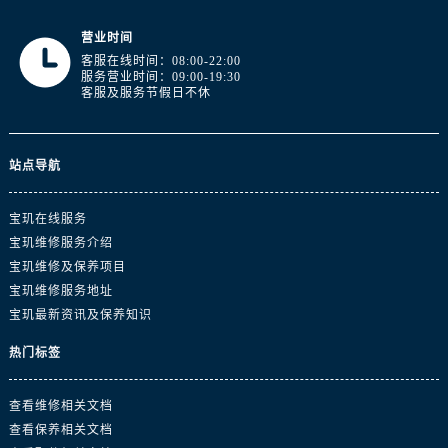
山东省日照市东港区烟台路宝玑售后服务中心（需提前预约）
山东省泰安市泰山区财源街道泰山大街宝玑售后服务中心（需提前预约）
营业时间
山东省威海市环翠区新威海路89号振华商厦一楼名表维修宝玑售后服务中心（需提前预约）
客服在线时间：08:00-22:00
服务营业时间：09:00-19:30
山东省潍坊市奎文区东风东街宝玑售后服务中心（需提前预约）
客服及服务节假日不休
山东省枣庄市滕州市北辛路与善国路交叉口宝玑售后服务中心（需提前预约）
山东省淄博市张店区金晶大道宝玑售后服务中心（需提前预约）
站点导航
上海市黄浦区南京东路299号宏伊国际广场写字楼8层806室宝玑售后服务中心（需提前预约）
上海市徐汇区虹桥路3号港汇中心2座37层3705室宝玑售后服务中心（需提前预约）
宝玑在线服务
浙江省杭州市上城区钱江路1366号华润大厦A座5层503-5室宝玑售后服务中心（需提前预约）
宝玑维修服务介绍
浙江省湖州市吴兴区劳动路宝玑售后服务中心（需提前预约）
宝玑维修及保养项目
浙江省嘉兴市南湖区广益路705号嘉兴世界贸易中心A座13层1304室宝玑售后服务中心（需提前预约）
宝玑维修服务地址
浙江省金华市金东区东南街777号金华万达广场4号楼22楼2209室宝玑售后服务中心（需提前预约）
宝玑最新资讯及保养知识
浙江省丽水市莲都区解放街宝玑售后服务中心（需提前预约）
热门标签
浙江省宁波市江北区大闸南路500号来福士广场办公楼20层2009室宝玑售后服务中心（需提前预约）
浙江省衢州市柯城区上街宝玑售后服务中心（需提前预约）
查看维修相关文档
浙江省绍兴市越城区胜利东路379号世茂天际中心写字楼8层805室宝玑售后服务中心（需提前预约）
查看保养相关文档