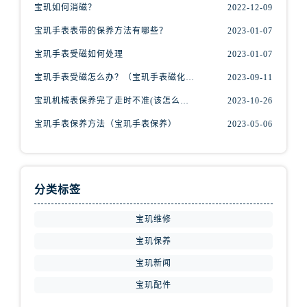
安徽省安庆市迎江区人民路宝玑售后服务中心（需提前预约）
宝玑如何消磁？
2022-12-09
安徽省蚌埠市蚌山区淮河路宝玑售后服务中心（需提前预约）
宝玑手表表带的保养方法有哪些？
2023-01-07
安徽省亳州市谯城区魏武大道宝玑售后服务中心（需提前预约）
宝玑手表受磁如何处理
2023-01-07
安徽省池州市贵池区长江路宝玑售后服务中心（需提前预约）
宝玑手表受磁怎么办？（宝玑手表磁化的解决办法）
2023-09-11
安徽省滁州市琅琊区南谯北路宝玑售后服务中心（需提前预约）
安徽省阜阳市颍州区颍州北路宝玑售后服务中心（需提前预约）
宝玑机械表保养完了走时不准(该怎么办？)
2023-10-26
安徽省淮北市相山区淮海路宝玑售后服务中心（需提前预约）
宝玑手表保养方法（宝玑手表保养）
2023-05-06
安徽省淮南市田家庵区国庆中路宝玑售后服务中心（需提前预约）
安徽省黄山市屯溪区黄山西路宝玑售后服务中心（需提前预约）
安徽省六安市金安区解放中路宝玑售后服务中心（需提前预约）
分类标签
安徽省马鞍山市雨山区湖南西路宝玑售后服务中心（需提前预约）
安徽省宿州市埇桥区人民中路宝玑售后服务中心（需提前预约）
宝玑维修
安徽省铜陵市铜官区石城大道宝玑售后服务中心（需提前预约）
宝玑保养
安徽省芜湖市镜湖区中山路步行街宝玑售后服务中心（需提前预约）
宝玑新闻
安徽省宣城市宣州区叠嶂西路宝玑售后服务中心（需提前预约）
宝玑配件
福建省龙岩市新罗区九一南路宝玑售后服务中心（需提前预约）