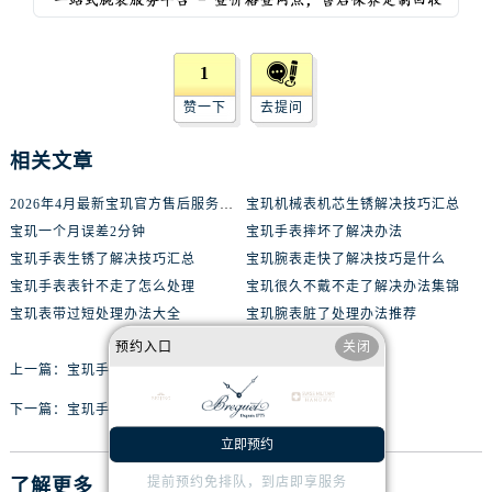
辽宁省辽阳市白塔区新运大街宝玑售后服务中心（需提前预约）
辽宁省盘锦市兴隆台区石油大街宝玑售后服务中心（需提前预约）
辽宁省铁岭市银州区南马路宝玑售后服务中心（需提前预约）
1
辽宁省营口市站前区市府路与渤海大街交叉口宝玑售后服务中心（需提前预约）
赞一下
去提问
辽宁省沈阳市沈河区中街路137号亨得利名表维修授权店1楼宝玑售后服务中心（需提前预约）
辽宁省沈阳市沈河区中街路83号亨得利名表维修授权店1楼宝玑售后服务中心（需提前预约）
相关文章
北京市朝阳区建国门外大街甲6号华熙国际中心D座11层1102室宝玑售后服务中心（需提前预约）
2026年4月最新宝玑官方售后服务中心网点考察报告（新址）
宝玑机械表机芯生锈解决技巧汇总
北京市东城区东长安街1号王府井东方广场W3座6层602室宝玑售后服务中心（需提前预约）
宝玑一个月误差2分钟
宝玑手表摔坏了解决办法
河北省保定市竞秀区朝阳北大街北国先天下宝玑售后服务中心（需提前预约）
宝玑手表生锈了解决技巧汇总
宝玑腕表走快了解决技巧是什么
内蒙古自治区阿拉善盟市左旗土尔扈特大街宝玑售后服务中心（需提前预约）
宝玑手表表针不走了怎么处理
宝玑很久不戴不走了解决办法集锦
内蒙古自治区巴彦淖尔市临河区新华街宝玑售后服务中心（需提前预约）
宝玑表带过短处理办法大全
宝玑腕表脏了处理办法推荐
内蒙古自治区包头市青山区幸福路甲3号王府井百货名表维修宝玑售后服务中心（需提前预约）
预约入口
关闭
上一篇：
宝玑手表表针不走了解决技巧盘点
内蒙古自治区赤峰市红山区哈达街宝玑售后服务中心（需提前预约）
内蒙古自治区鄂尔多斯市东胜区伊金霍洛街宝玑售后服务中心（需提前预约）
下一篇：
宝玑手表表盘有划痕解决技巧汇总
内蒙古自治区呼伦贝尔市海拉尔区中央街宝玑售后服务中心（需提前预约）
立即预约
内蒙古自治区通辽市科尔沁区明仁大街宝玑售后服务中心（需提前预约）
提前预约免排队，到店即享服务
了解更多