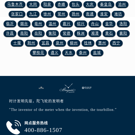
江西省赣州市章贡区文清路宝玑售后服务中心（需提前预约）
乌鲁木齐
大同
阳泉
赤峰
包头
大庆
秦皇岛
沧州
江西省吉安市吉州区井冈山大道宝玑售后服务中心（需提前预约）
张家口
九江
徐州
常州
扬州
南通
淮安
潍坊
江西省景德镇市珠山区珠山中路宝玑售后服务中心（需提前预约）
临沂
烟台
亳州
温州
嘉兴
绍兴
舟山
金华
洛阳
江西省九江市浔阳区浔阳路宝玑售后服务中心（需提前预约）
许昌
南阳
岳阳
衡阳
常德
株洲
湘潭
黄石
襄阳
江西省南昌市红谷滩新区红谷中大道998号绿地双子塔（中央广场）A1座办公楼14层1407室宝玑售后服务中心（需提前预约）
十堰
荆州
宜昌
泉州
柳州
桂林
惠州
西宁
江西省萍乡市安源区萍安北大道与康庄路交叉口宝玑售后服务中心（需提前预约）
江西省上饶市信州区滨江西路宝玑售后服务中心（需提前预约）
攀枝花
遵义
天水
泰州
盐城
江西省新余市渝水区北湖西路宝玑售后服务中心（需提前预约）
江西省宜春市袁州区中山中路宝玑售后服务中心（需提前预约）
江西省鹰潭市月湖区胜利东路宝玑售后服务中心（需提前预约）
山东省德州市德城区东风中路宝玑售后服务中心（需提前预约）
山东省东营市东营区济南路宝玑售后服务中心（需提前预约）
时计发明先驱，陀飞轮的发明者
山东省济南市历下区经十路11111号华润中心写字楼（万象城）15层1508室宝玑售后服务中心（需提前预约）
"The inventor of the meter when the invention, the tourbillon.”
山东省济宁市任城区太白楼路宝玑售后服务中心（需提前预约）
山东省莱芜市文化南路8号银座商城名表维修一楼名表维修宝玑售后服务中心（需提前预约）
网点服务热线
山东省临沂市兰山区解放路宝玑售后服务中心（需提前预约）
400-886-1507