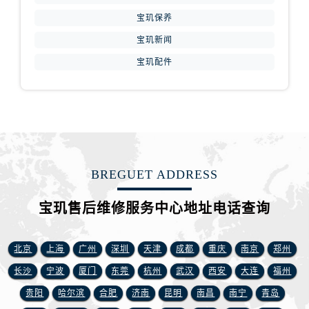
安徽省铜陵市铜官区石城大道宝玑售后服务中心（需提前预约）
宝玑保养
安徽省芜湖市镜湖区中山路步行街宝玑售后服务中心（需提前预约）
宝玑新闻
安徽省宣城市宣州区叠嶂西路宝玑售后服务中心（需提前预约）
福建省龙岩市新罗区九一南路宝玑售后服务中心（需提前预约）
宝玑配件
福建省南平市建阳区人民西路宝玑售后服务中心（需提前预约）
福建省宁德市蕉城区天湖东路宝玑售后服务中心（需提前预约）
福建省莆田市城厢区霞林街道荔华东大道宝玑售后服务中心（需提前预约）
福建省三明市三元区东乾二路宝玑售后服务中心（需提前预约）
福建省漳州市龙文区步港路宝玑售后服务中心（需提前预约）
BREGUET ADDRESS
江苏省常州市新北区龙锦路1590号现代传媒中心5号楼10层1008室宝玑售后服务中心（需提前预约）
江苏省淮安市清江浦区淮海北路宝玑售后服务中心（需提前预约）
宝玑售后维修服务中心地址电话查询
江苏省连云港市海州区通灌北路宝玑售后服务中心（需提前预约）
江苏省南京市秦淮区中山南路1号南京中心22层22-C1-C3室宝玑售后服务中心（需提前预约）
北京
上海
广州
深圳
天津
成都
重庆
南京
郑州
江苏省宿迁市宿城区西湖路宝玑售后服务中心（需提前预约）
长沙
宁波
厦门
东莞
杭州
武汉
西安
大连
福州
江苏省泰州市海陵区永定东路399号置地商务中心东塔（华润万象城）17层1706室宝玑售后服务中心（需提前预约）
江苏省徐州市鼓楼区淮海东路29号苏宁广场IFC国际金融中心35层3508室宝玑售后服务中心（需提前预约）
贵阳
哈尔滨
合肥
济南
昆明
南昌
南宁
青岛