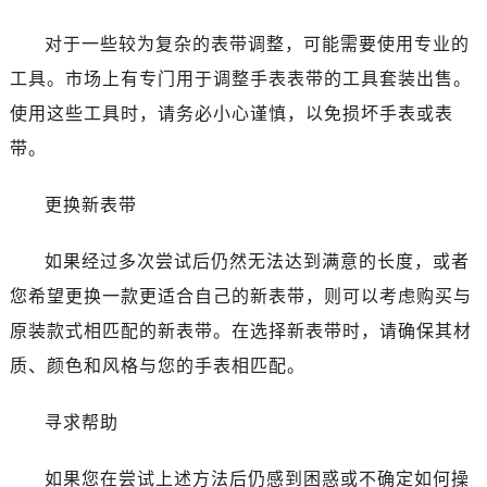
烟台市芝罘区胜利路139号万达金融中心A座907室（需提前预约）
长春市朝阳区西安大路727号中银大厦A座(旺进大厦)18层09室（需提前预约）
对于一些较为复杂的表带调整，可能需要使用专业的
贵阳市南明区都司高架桥路33号亨特国际金融中心14楼14D（需提前预约）
工具。市场上有专门用于调整手表表带的工具套装出售。
昆明市盘龙区北京路928号同德昆明广场写字楼10层06室（需提前预约）
使用这些工具时，请务必小心谨慎，以免损坏手表或表
石家庄市长安区中山东路39号勒泰中心写字楼B座13层07室（需提前预约）
带。
西安市碑林区南关正街88号华侨城长安国际中心E座6楼10室（需提前预约）
海口市龙华区金贸东路5号海口华润大厦B座17层1707室（需提前预约）
更换新表带
唐山市路南区新华东道100号万达广场写字楼A座10层1002室（需提前预约）
黑龙江省大庆市萨尔图区会战大街宝玑售后服务中心（需提前预约）
如果经过多次尝试后仍然无法达到满意的长度，或者
黑龙江省鹤岗市向阳区红军路宝玑售后服务中心（需提前预约）
您希望更换一款更适合自己的新表带，则可以考虑购买与
黑龙江省黑河市爱辉区中央街宝玑售后服务中心（需提前预约）
原装款式相匹配的新表带。在选择新表带时，请确保其材
黑龙江省鸡西市鸡冠区红军路宝玑售后服务中心（需提前预约）
质、颜色和风格与您的手表相匹配。
黑龙江省佳木斯市向阳区长安路宝玑售后服务中心（需提前预约）
黑龙江省牡丹江市东安区太平路宝玑售后服务中心（需提前预约）
寻求帮助
黑龙江省七台河市桃山区大同街宝玑售后服务中心（需提前预约）
黑龙江省齐齐哈尔市龙沙区龙华路宝玑售后服务中心（需提前预约）
如果您在尝试上述方法后仍感到困惑或不确定如何操