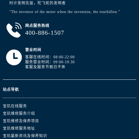
山东省济南市历下区经十路11111号华润中心写字楼（万象城）15层1508室宝玑售后服务中心（需提前预约）
时计发明先驱，陀飞轮的发明者
山东省济宁市任城区太白楼路宝玑售后服务中心（需提前预约）
"The inventor of the meter when the invention, the tourbillon.”
山东省莱芜市文化南路8号银座商城名表维修一楼名表维修宝玑售后服务中心（需提前预约）
网点服务热线
山东省临沂市兰山区解放路宝玑售后服务中心（需提前预约）
400-886-1507
山东省日照市东港区烟台路宝玑售后服务中心（需提前预约）
山东省泰安市泰山区财源街道泰山大街宝玑售后服务中心（需提前预约）
营业时间
山东省威海市环翠区新威海路89号振华商厦一楼名表维修宝玑售后服务中心（需提前预约）
客服在线时间：08:00-22:00
山东省潍坊市奎文区东风东街宝玑售后服务中心（需提前预约）
服务营业时间：09:00-19:30
客服及服务节假日不休
山东省枣庄市滕州市北辛路与善国路交叉口宝玑售后服务中心（需提前预约）
山东省淄博市张店区金晶大道宝玑售后服务中心（需提前预约）
上海市黄浦区南京东路299号宏伊国际广场写字楼8层806室宝玑售后服务中心（需提前预约）
站点导航
上海市徐汇区虹桥路3号港汇中心2座37层3705室宝玑售后服务中心（需提前预约）
浙江省杭州市上城区钱江路1366号华润大厦A座5层503-5室宝玑售后服务中心（需提前预约）
宝玑在线服务
宝玑维修服务介绍
浙江省湖州市吴兴区劳动路宝玑售后服务中心（需提前预约）
宝玑维修及保养项目
浙江省嘉兴市南湖区广益路705号嘉兴世界贸易中心A座13层1304室宝玑售后服务中心（需提前预约）
宝玑维修服务地址
浙江省金华市金东区东南街777号金华万达广场4号楼22楼2209室宝玑售后服务中心（需提前预约）
宝玑最新资讯及保养知识