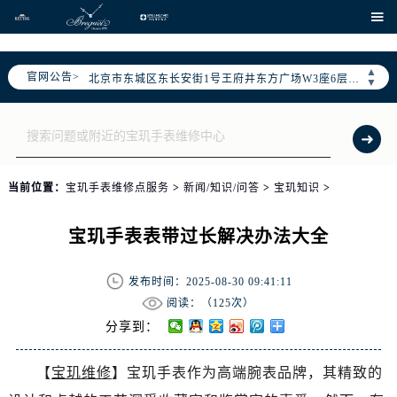
2026年5月宝玑中国区售后服务网络优化升级公告
、

2026年5月宝玑全国官方售后客户服务热线：400-886-1507
2026年5月宝玑售后服务中心最新网点地址：
▲
官网公告>
北京市东城区东长安街1号王府井东方广场W3座6层602室（需提前预约）
▼
北京市朝阳区建国门外大街甲6号华熙国际中心D座11层1102室（需提前预约）
天津市和平区赤峰道136号天津国际金融中心26层2603室（需提前预约）
上海市徐汇区虹桥路3号港汇中心2座37层3705室（需提前预约）
上海市黄浦区南京东路299号宏伊国际广场写字楼8层806室（需提前预约）
当前位置：
宝玑手表维修点服务
>
新闻/知识/问答
>
宝玑知识
>
南京市秦淮区中山南路1号南京中心22层22-C1-C3室（需提前预约）
常州市新北区龙锦路1590号现代传媒中心5号楼10层1008室（需提前预约）
宝玑手表表带过长解决办法大全
徐州市鼓楼区淮海东路29号苏宁广场IFC国际金融中心35层3508室（需提前预约）
扬州市邗江区国展路29号星耀天地写字楼1号楼18层1803室（需提前预约）
发布时间：2025-08-30 09:41:11
盐城市盐都区世纪大道5号盐城金融城写字楼1号楼16层1604室（需提前预约）
阅读：（
125次）
泰州市海陵区永定东路399号置地商务中心东塔（华润万象城）17层1706室（需提前预约）
分享到：
宁波市江北区大闸南路500号来福士广场办公楼20层2009室（需提前预约）
【
宝玑维修
】宝玑手表作为高端腕表品牌，其精致的
杭州市上城区钱江路1366号华润大厦A座5层503-5室（需提前预约）