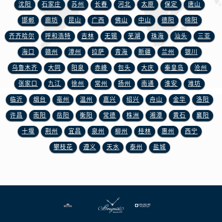
江苏省盐城市盐都区世纪大道5号盐城金融城写字楼1号楼16层1604室宝玑售后服务中心（需提前预约）
沈阳
石家庄
苏州
长春
河北
太原
保定
唐山
江苏省扬州市邗江区国展路29号星耀天地写字楼1号楼18层1803室宝玑售后服务中心（需提前预约）
邯郸
廊坊
昆山
广西
佛山
中山
德阳
绵阳
江苏省镇江市京口区中山东路宝玑售后服务中心（需提前预约）
齐齐哈尔
呼和浩特
吉林
无锡
芜湖
珠海
汕头
三亚
江西省抚州市临川区赣东大道宝玑售后服务中心（需提前预约）
海口
赣州
漳州
拉萨
青海
新疆
兰州
银川
江西省赣州市章贡区文清路宝玑售后服务中心（需提前预约）
乌鲁木齐
大同
阳泉
赤峰
包头
大庆
秦皇岛
沧州
江西省吉安市吉州区井冈山大道宝玑售后服务中心（需提前预约）
张家口
九江
徐州
常州
扬州
南通
淮安
潍坊
江西省景德镇市珠山区珠山中路宝玑售后服务中心（需提前预约）
江西省九江市浔阳区浔阳路宝玑售后服务中心（需提前预约）
临沂
烟台
亳州
温州
嘉兴
绍兴
舟山
金华
洛阳
江西省南昌市红谷滩新区红谷中大道998号绿地双子塔（中央广场）A1座办公楼14层1407室宝玑售后服务中心（需提前预约）
许昌
南阳
岳阳
衡阳
常德
株洲
湘潭
黄石
襄阳
江西省萍乡市安源区萍安北大道与康庄路交叉口宝玑售后服务中心（需提前预约）
十堰
荆州
宜昌
泉州
柳州
桂林
惠州
西宁
江西省上饶市信州区滨江西路宝玑售后服务中心（需提前预约）
攀枝花
遵义
天水
泰州
盐城
江西省新余市渝水区北湖西路宝玑售后服务中心（需提前预约）
江西省宜春市袁州区中山中路宝玑售后服务中心（需提前预约）
江西省鹰潭市月湖区胜利东路宝玑售后服务中心（需提前预约）
山东省德州市德城区东风中路宝玑售后服务中心（需提前预约）
山东省东营市东营区济南路宝玑售后服务中心（需提前预约）