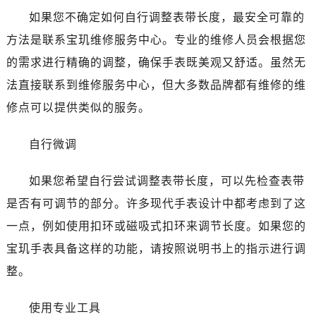
沈阳市沈河区中街路137号亨得利名表维修授权店1楼（需提前预约）
如果您不确定如何自行调整表带长度，最安全可靠的
沈阳市沈河区中街路83号亨得利名表维修授权店1楼（需提前预约）
方法是联系宝玑维修服务中心。专业的维修人员会根据您
乌鲁木齐市天山区红山路26号时代广场（CCMALL）C座17层17-B（需提前预约）
的需求进行精确的调整，确保手表既美观又舒适。虽然无
温州市鹿城区锦绣路1067号置信广场10层1015室（需提前预约）
哈尔滨市南岗区东大直街146号上和置地广场金座12层1214室（需提前预约）
法直接联系到维修服务中心，但大多数品牌都有维修的维
大连市中山区人民路15号国际金融大厦7层G室（需提前预约）
修点可以提供类似的服务。
佛山市禅城区季华五路57号万科金融中心C座12层1205室（需提前预约）
东莞市东城街道鸿福东路1号民盈国贸中心T1写字楼9层907室（需提前预约）
自行微调
无锡市梁溪区人民中路139号恒隆广场写字楼1座11层1104室（需提前预约）
如果您希望自行尝试调整表带长度，可以先检查表带
南通市崇川区工农路57号圆融广场写字楼16层1603室（需提前预约）
苏州市苏州工业园区星港街199号苏州中心办公楼C座22层08室（需提前预约）
是否有可调节的部分。许多现代手表设计中都考虑到了这
武汉市江汉区解放大道686号世界贸易大厦38层09室（需提前预约）
一点，例如使用扣环或磁吸式扣环来调节长度。如果您的
南宁市青秀区金湖路59号地王大厦12楼1224室（需提前预约）
宝玑手表具备这样的功能，请按照说明书上的指示进行调
合肥市蜀山区潜山路111号万象城华润大厦B座12楼03室（需提前预约）
整。
泉州市丰泽区宝洲路729号浦西万达中心写字楼A座7楼709室（需提前预约）
青岛市南区山东路6号华润大厦B座22层04室（需提前预约）
使用专业工具