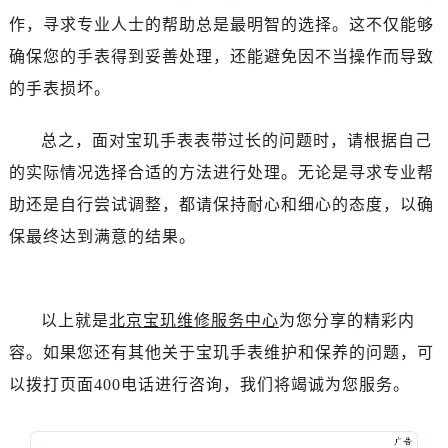
黑龙江省双鸭山市尖山区新兴大街宝玑售后服务中心（需提前预约）
作，寻求专业人士的帮助总是最明智的选择。这不仅能够
黑龙江省绥化市北林区新华街与康庄路交叉口宝玑售后服务中心（需提前预约）
确保您的手表得到妥善处理，还能避免因不当操作而导致
黑龙江省伊春市伊美区通河路宝玑售后服务中心（需提前预约）
的手表损坏。
吉林省白城市洮北区明仁南街宝玑售后服务中心（需提前预约）
吉林省白山市浑江区浑江大街宝玑售后服务中心（需提前预约）
总之，面对宝玑手表表带过长的问题时，请根据自己
吉林省吉林市船营区河南街宝玑售后服务中心（需提前预约）
的实际情况选择合适的方法进行处理。无论是寻求专业帮
吉林省辽源市龙山区人民大街宝玑售后服务中心（需提前预约）
吉林省梅河口市新华街道梅河大街宝玑售后服务中心（需提前预约）
助还是自行尝试调整，都请保持耐心和细心的态度，以确
吉林省四平市铁东区紫气大路与南九经街交汇处宝玑售后服务中心（需提前预约）
保最终达到满意的结果。
吉林省松原市宁江区五环大街宝玑售后服务中心（需提前预约）
吉林省通化市东昌区环通乡江南大街宝玑售后服务中心（需提前预约）
吉林省延边市延吉市解放路宝玑售后服务中心（需提前预约）
以上就是
北京宝玑维修服务中心
为您分享的精彩内
辽宁省鞍山市铁东区站前街宝玑售后服务中心（需提前预约）
容。如果您还有其他关于宝玑手表维护和保养的问题，可
辽宁省本溪市平山区胜利路宝玑售后服务中心（需提前预约）
以拨打页面400电话进行咨询，我们将竭诚为您服务。
辽宁省朝阳市双塔区新华路宝玑售后服务中心（需提前预约）
辽宁省丹东市振兴区七经街宝玑售后服务中心（需提前预约）