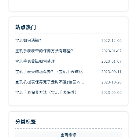
山西省运城市盐湖区河东街宝玑售后服务中心（需提前预约）
山西省长治市潞州区英雄中路宝玑售后服务中心（需提前预约）
山西省太原市迎泽区迎泽街道解放路15号亨得利名表维修授权店3楼宝玑售后服务中心（需提前预约）
天津市和平区赤峰道136号天津国际金融中心26层2603室宝玑售后服务中心（需提前预约）
站点热门
安徽省安庆市迎江区人民路宝玑售后服务中心（需提前预约）
宝玑如何消磁？
2022-12-09
安徽省蚌埠市蚌山区淮河路宝玑售后服务中心（需提前预约）
宝玑手表表带的保养方法有哪些？
2023-01-07
安徽省亳州市谯城区魏武大道宝玑售后服务中心（需提前预约）
安徽省池州市贵池区长江路宝玑售后服务中心（需提前预约）
宝玑手表受磁如何处理
2023-01-07
安徽省滁州市琅琊区南谯北路宝玑售后服务中心（需提前预约）
宝玑手表受磁怎么办？（宝玑手表磁化的解决办法）
2023-09-11
安徽省阜阳市颍州区颍州北路宝玑售后服务中心（需提前预约）
宝玑机械表保养完了走时不准(该怎么办？)
2023-10-26
安徽省淮北市相山区淮海路宝玑售后服务中心（需提前预约）
宝玑手表保养方法（宝玑手表保养）
2023-05-06
安徽省淮南市田家庵区国庆中路宝玑售后服务中心（需提前预约）
安徽省黄山市屯溪区黄山西路宝玑售后服务中心（需提前预约）
安徽省六安市金安区解放中路宝玑售后服务中心（需提前预约）
安徽省马鞍山市雨山区湖南西路宝玑售后服务中心（需提前预约）
分类标签
安徽省宿州市埇桥区人民中路宝玑售后服务中心（需提前预约）
宝玑维修