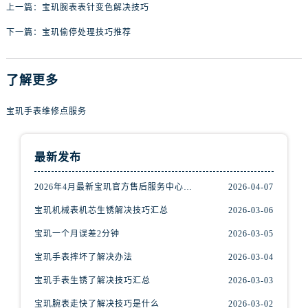
内蒙古自治区赤峰市红山区哈达街宝玑售后服务中心（需提前预约）
上一篇：
宝玑腕表表针变色解决技巧
内蒙古自治区鄂尔多斯市东胜区伊金霍洛街宝玑售后服务中心（需提前预约）
下一篇：
宝玑偷停处理技巧推荐
内蒙古自治区呼伦贝尔市海拉尔区中央街宝玑售后服务中心（需提前预约）
内蒙古自治区通辽市科尔沁区明仁大街宝玑售后服务中心（需提前预约）
了解更多
内蒙古自治区乌海市海勃湾区人民南路宝玑售后服务中心（需提前预约）
内蒙古自治区乌兰察布市集宁区恩和大街宝玑售后服务中心（需提前预约）
宝玑手表维修点服务
内蒙古自治区锡林郭勒盟市锡林浩特市光明街与额尔敦路交叉口宝玑售后服务中心（需提前预约）
内蒙古自治区兴安盟市乌兰浩特市兴安大街宝玑售后服务中心（需提前预约）
山西省大同市平城区迎宾街宝玑售后服务中心（需提前预约）
最新发布
山西省晋城市城区黄华街宝玑售后服务中心（需提前预约）
2026年4月最新宝玑官方售后服务中心网点考察报告（新址）
2026-04-07
山西省晋中市榆次区顺城街宝玑售后服务中心（需提前预约）
宝玑机械表机芯生锈解决技巧汇总
2026-03-06
山西省临汾市尧都区解放路宝玑售后服务中心（需提前预约）
山西省吕梁市离石区永宁中路与建设街交叉口宝玑售后服务中心（需提前预约）
宝玑一个月误差2分钟
2026-03-05
山西省朔州市朔城区怡西路与鄯阳西街交汇处宝玑售后服务中心（需提前预约）
宝玑手表摔坏了解决办法
2026-03-04
山西省忻州市忻府区和平东街与七一南路交叉口宝玑售后服务中心（需提前预约）
宝玑手表生锈了解决技巧汇总
2026-03-03
山西省阳泉市郊区平阳东街与新城大道交叉口宝玑售后服务中心（需提前预约）
宝玑腕表走快了解决技巧是什么
2026-03-02