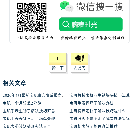
辽宁省抚顺市新抚区东一路宝玑售后服务中心（需提前预约）
辽宁省阜新市海州区解放大街宝玑售后服务中心（需提前预约）
辽宁省葫芦岛市连山区中央路宝玑售后服务中心（需提前预约）
辽宁省锦州市古塔区中央大街宝玑售后服务中心（需提前预约）
辽宁省辽阳市白塔区新运大街宝玑售后服务中心（需提前预约）
辽宁省盘锦市兴隆台区石油大街宝玑售后服务中心（需提前预约）
辽宁省铁岭市银州区南马路宝玑售后服务中心（需提前预约）
1
辽宁省营口市站前区市府路与渤海大街交叉口宝玑售后服务中心（需提前预约）
赞一下
去提问
辽宁省沈阳市沈河区中街路137号亨得利名表维修授权店1楼宝玑售后服务中心（需提前预约）
辽宁省沈阳市沈河区中街路83号亨得利名表维修授权店1楼宝玑售后服务中心（需提前预约）
相关文章
北京市朝阳区建国门外大街甲6号华熙国际中心D座11层1102室宝玑售后服务中心（需提前预约）
2026年4月最新宝玑官方售后服务中心网点考察报告（新址）
宝玑机械表机芯生锈解决技巧汇总
北京市东城区东长安街1号王府井东方广场W3座6层602室宝玑售后服务中心（需提前预约）
宝玑一个月误差2分钟
宝玑手表摔坏了解决办法
河北省保定市竞秀区朝阳北大街北国先天下宝玑售后服务中心（需提前预约）
宝玑手表生锈了解决技巧汇总
宝玑腕表走快了解决技巧是什么
内蒙古自治区阿拉善盟市左旗土尔扈特大街宝玑售后服务中心（需提前预约）
宝玑手表表针不走了怎么处理
宝玑很久不戴不走了解决办法集锦
内蒙古自治区巴彦淖尔市临河区新华街宝玑售后服务中心（需提前预约）
宝玑表带过短处理办法大全
宝玑腕表脏了处理办法推荐
内蒙古自治区包头市青山区幸福路甲3号王府井百货名表维修宝玑售后服务中心（需提前预约）