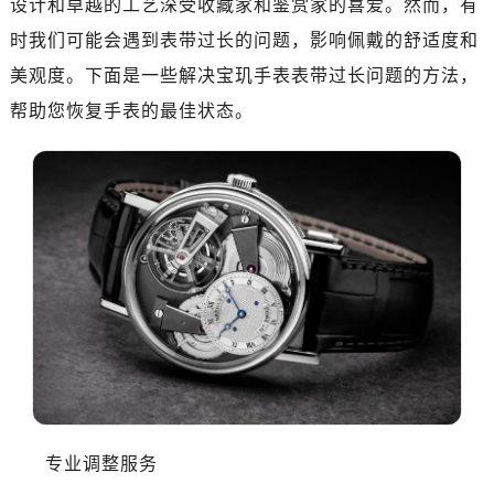
设计和卓越的工艺深受收藏家和鉴赏家的喜爱。然而，有
金华市金东区东市南街777号金华万达广场4号楼22楼2209室（需提前预约）
绍兴市越城区胜利东路379号世茂天际中心写字楼8层805室（需提前预约）
时我们可能会遇到表带过长的问题，影响佩戴的舒适度和
嘉兴市南湖区广益路705号嘉兴世界贸易中心A座13层1304室（需提前预约）
美观度。下面是一些解决宝玑手表表带过长问题的方法，
南昌市红谷滩新区红谷中大道998号绿地双子塔（中央广场）A1座办公楼14层14-07室（需提前预约）
帮助您恢复手表的最佳状态。
济南市历下区经十路11111号华润中心写字楼（万象城）15层1508室（需提前预约）
广州市天河区天河路230号万菱汇国际中心A塔7层704室（需提前预约）
广州市越秀区环市东路371-375号世界贸易中心大厦南塔15层1507室（需提前预约）
深圳市罗湖区深南东路5001号华润大厦17层1701室（需提前预约）
惠州市惠城区江北文昌一路7号华贸大厦（华贸天地）1座30层30-05室（需提前预约）
厦门市思明区湖滨东路95号万象城华润大厦B座11层1104室（需提前预约）
福州市晋安区竹屿路6号东二环泰禾广场2号楼5层509室（需提前预约）
成都市锦江区人民东路6号SAC东原中心24层2406B室（需提前预约）
重庆市江北区观音桥步行街2号融恒时代广场9层902室（需提前预约）
长沙市芙蓉区建湘路393号世茂环球金融中心写字楼10层1013室（需提前预约）
郑州市二七区民主路10号华润大厦29层2905室（需提前预约）
专业调整服务
太原市迎泽区迎泽街道解放路15号亨得利名表维修授权店3楼（需提前预约）