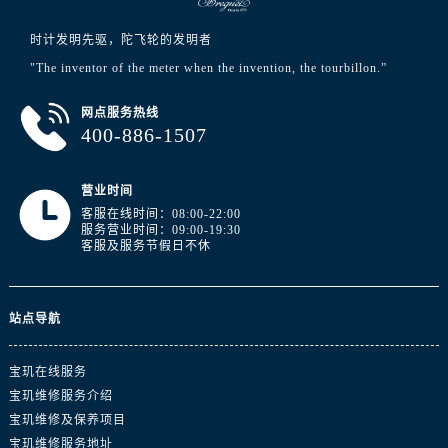
山东省淄博市张店区金晶大道宝玑售后服务中心（需提前预约）
上海市黄浦区南京东路299号宏伊国际广场写字楼8层806室宝玑售后服务中心（需提前预约）
时计发明先驱，陀飞轮的发明者
上海市徐汇区虹桥路3号港汇中心2座37层3705室宝玑售后服务中心（需提前预约）
"The inventor of the meter when the invention, the tourbillon.”
浙江省杭州市上城区钱江路1366号华润大厦A座5层503-5室宝玑售后服务中心（需提前预约）
网点服务热线
浙江省湖州市吴兴区劳动路宝玑售后服务中心（需提前预约）
400-886-1507
浙江省嘉兴市南湖区广益路705号嘉兴世界贸易中心A座13层1304室宝玑售后服务中心（需提前预约）
浙江省金华市金东区东市南街777号金华万达广场4号楼22楼2209室宝玑售后服务中心（需提前预约）
营业时间
浙江省丽水市莲都区解放街宝玑售后服务中心（需提前预约）
客服在线时间：08:00-22:00
浙江省宁波市江北区大闸南路500号来福士广场办公楼20层2009室宝玑售后服务中心（需提前预约）
服务营业时间：09:00-19:30
客服及服务节假日不休
浙江省衢州市柯城区上街宝玑售后服务中心（需提前预约）
浙江省绍兴市越城区胜利东路379号世茂天际中心写字楼8层805室宝玑售后服务中心（需提前预约）
浙江省舟山市定海区解放东路宝玑售后服务中心（需提前预约）
站点导航
澳门特别行政区大堂区议事亭前地（新马路）宝玑售后服务中心（需提前预约）
澳门特别行政区风顺堂区南湾大马路宝玑售后服务中心（需提前预约）
宝玑在线服务
澳门特别行政区花地玛堂区关闸广场宝玑售后服务中心（需提前预约）
宝玑维修服务介绍
宝玑维修及保养项目
澳门特别行政区花王堂区大三巴商圈宝玑售后服务中心（需提前预约）
宝玑维修服务地址