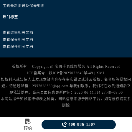
澳门特别行政区嘉模堂区官也街宝玑售后服务中心（需提前预约）
宝玑最新资讯及保养知识
澳门省路氹城市金光大道宝玑售后服务中心（需提前预约）
热门标签
澳门特别行政区望德堂区塔石广场宝玑售后服务中心（需提前预约）
福建省福州市鼓楼区五四路128-1号恒力城写字楼15层03室宝玑售后服务中心（需提前预约）
查看维修相关文档
福建省厦门市思明区湖滨东路95号万象城华润大厦B座11层1104室宝玑售后服务中心（需提前预约）
查看保养相关文档
广东省潮州市潮安区新风路与潮汕路交汇处宝玑售后服务中心（需提前预约）
查看配件相关文档
广东省广州市天河区天河路230号万菱汇国际中心A塔7层704室宝玑售后服务中心（需提前预约）
广东省广州市越秀区环市东路371-375号世界贸易中心大厦南塔15层1507室宝玑售后服务中心（需提前预约）
版权所有：
Copyright @
宝玑手表维修服务
All Rights Reserved
广东省河源市源城区越王大道宝玑售后服务中心（需提前预约）
ICP备案号：
陕ICP备2025073640号-49
|
XML
广东省惠州市惠城区江北文昌一路7号华贸大厦1座30层3005室宝玑售后服务中心（需提前预约）
如权利人或知情人士发现本站内容存在事实错误或涉及版权、名誉权等侵权问
广东省江门市蓬江区广场西路宝玑售后服务中心（需提前预约）
题，请通过邮箱：2557628530@qq.com 与我们联系，我们将在收到通知后立
广东省揭阳市榕城进贤门步行街宝玑售后服务中心（需提前预约）
即依法处理。当前页面信息更新时间：2026-06-11T14:27:48+08:00
本网站拟告知顾客维修表之种类，网站信息来源于网络平台，如有侵权请联系
广东省茂名市电白区水东街道迎宾大道宝玑售后服务中心（需提前预约）
删除
广东省梅州市梅江区金燕大道宝玑售后服务中心（需提前预约）
广东省清远市清城区湖西路宝玑售后服务中心（需提前预约）


400-886-1507
广东省汕头市龙湖区长平路宝玑售后服务中心（需提前预约）
预约