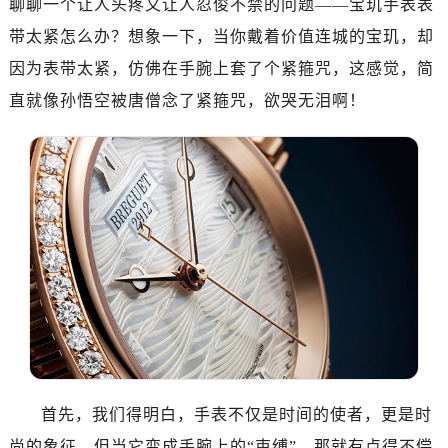
聊聊一个让人头疼又让人忍俊不禁的问题——宝玑手表表
福州市鼓楼区五四路128-1号恒力城写字楼15层03室（需提前预约）
成都市锦江区人民东路6号SAC东原中心写字楼24层2406B室（需提前预约）
带太紧怎么办？想象一下，当你戴着价值连城的宝玑，却
重庆市江北区观音桥步行街2号融恒时代广场写字楼9层902室（需提前预约）
因为表带太紧，仿佛在手腕上套了个紧箍咒，这感觉，简
长沙市芙蓉区定王台街道建湘路393号世茂环球金融中心写字楼（芙蓉广场）10层13室（需提前预约）
直就像孙悟空被唐僧念了紧箍咒，欲哭无泪啊！
郑州市二七区铭功路10号华润大厦写字楼29层2905室（需提前预约）
太原市迎泽区解放路15号亨得利名表服务中心（品牌授权店）3层整层（需提前预约）
沈阳市沈河区中街路137号亨得利名表服务中心（品牌授权店）1层整层（需提前预约）
沈阳市沈河区中街路83号亨得利名表服务中心（品牌授权店）1层整层（需提前预约）
乌鲁木齐市天山区红山路26号时代广场（CCMALL）C座17层17-B（需提前预约）
温州市鹿城区锦绣路1067号置信广场10层1015室（需提前预约）
哈尔滨市道里区友谊西路600号富力中心T2座写字楼29层03室（需提前预约，营业时间：8:30-18:30）
大连市中山区人民路15号国际金融大厦7层G室（需提前预约）
佛山市禅城区季华五路57号万科金融中心C座12层1205室（需提前预约）
东莞市东城街道鸿福东路1号民盈国贸中心T1写字楼9层907室（需提前预约）
无锡市梁溪区人民中路139号恒隆广场写字楼1座11层1104室（需提前预约）
首先，我们得明白，手表不仅是时间的使者，更是时
南通市崇川区工农路57号圆融广场写字楼16层1603室（需提前预约）
尚的象征。但当它变成手腕上的“束缚”，那就有点得不偿