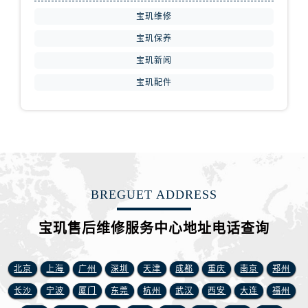
江苏省常州市新北区龙锦路1590号现代传媒中心5号楼10层1008室宝玑售后服务中心（需提前预约）
宝玑维修
江苏省淮安市清江浦区淮海北路宝玑售后服务中心（需提前预约）
宝玑保养
江苏省连云港市海州区通灌北路宝玑售后服务中心（需提前预约）
江苏省南京市秦淮区中山南路1号南京中心22层22-C1-C3室宝玑售后服务中心（需提前预约）
宝玑新闻
江苏省宿迁市宿城区西湖路宝玑售后服务中心（需提前预约）
宝玑配件
江苏省泰州市海陵区永定东路399号置地商务中心东塔（华润万象城）17层1706室宝玑售后服务中心（需提前预约）
江苏省徐州市鼓楼区淮海东路29号苏宁广场IFC国际金融中心35层3508室宝玑售后服务中心（需提前预约）
江苏省盐城市盐都区世纪大道5号盐城金融城写字楼1号楼16层1604室宝玑售后服务中心（需提前预约）
江苏省扬州市邗江区国展路29号星耀天地写字楼1号楼18层1803室宝玑售后服务中心（需提前预约）
江苏省镇江市京口区中山东路宝玑售后服务中心（需提前预约）
BREGUET ADDRESS
江西省抚州市临川区赣东大道宝玑售后服务中心（需提前预约）
江西省赣州市章贡区文清路宝玑售后服务中心（需提前预约）
宝玑售后维修服务中心地址电话查询
江西省吉安市吉州区井冈山大道宝玑售后服务中心（需提前预约）
江西省景德镇市珠山区珠山中路宝玑售后服务中心（需提前预约）
北京
上海
广州
深圳
天津
成都
重庆
南京
郑州
江西省九江市浔阳区浔阳路宝玑售后服务中心（需提前预约）
江西省南昌市红谷滩新区红谷中大道998号绿地双子塔（中央广场）A1座办公楼14层1407室宝玑售后服务中心（需提前预约）
长沙
宁波
厦门
东莞
杭州
武汉
西安
大连
福州