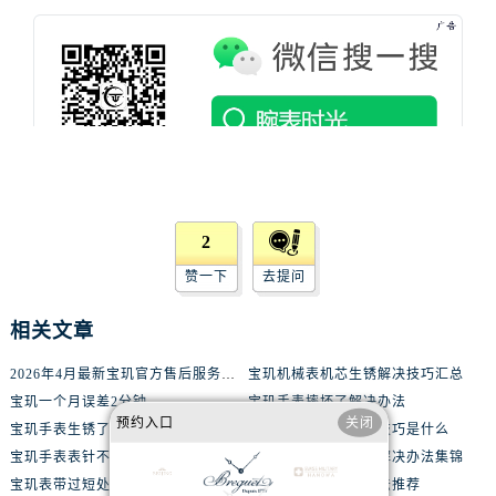
辽宁省沈阳市沈河区中街路83号亨得利名表维修授权店1楼宝玑售后服务中心（需提前预约）
北京市朝阳区建国门外大街甲6号华熙国际中心D座11层1102室宝玑售后服务中心（需提前预约）
北京市东城区东长安街1号王府井东方广场W3座6层602室宝玑售后服务中心（需提前预约）
河北省保定市竞秀区朝阳北大街北国先天下宝玑售后服务中心（需提前预约）
内蒙古自治区阿拉善盟市左旗土尔扈特大街宝玑售后服务中心（需提前预约）
内蒙古自治区巴彦淖尔市临河区新华街宝玑售后服务中心（需提前预约）
内蒙古自治区包头市青山区幸福路甲3号王府井百货名表维修宝玑售后服务中心（需提前预约）
内蒙古自治区赤峰市红山区哈达街宝玑售后服务中心（需提前预约）
2
内蒙古自治区鄂尔多斯市东胜区伊金霍洛街宝玑售后服务中心（需提前预约）
赞一下
去提问
内蒙古自治区呼伦贝尔市海拉尔区中央街宝玑售后服务中心（需提前预约）
内蒙古自治区通辽市科尔沁区明仁大街宝玑售后服务中心（需提前预约）
相关文章
内蒙古自治区乌海市海勃湾区人民南路宝玑售后服务中心（需提前预约）
2026年4月最新宝玑官方售后服务中心网点考察报告（新址）
宝玑机械表机芯生锈解决技巧汇总
内蒙古自治区乌兰察布市集宁区恩和大街宝玑售后服务中心（需提前预约）
宝玑一个月误差2分钟
宝玑手表摔坏了解决办法
内蒙古自治区锡林郭勒盟市锡林浩特市光明街与额尔敦路交叉口宝玑售后服务中心（需提前预约）
预约入口
关闭
宝玑手表生锈了解决技巧汇总
宝玑腕表走快了解决技巧是什么
内蒙古自治区兴安盟市乌兰浩特市兴安大街宝玑售后服务中心（需提前预约）
宝玑手表表针不走了怎么处理
宝玑很久不戴不走了解决办法集锦
山西省大同市平城区迎宾街宝玑售后服务中心（需提前预约）
宝玑表带过短处理办法大全
宝玑腕表脏了处理办法推荐