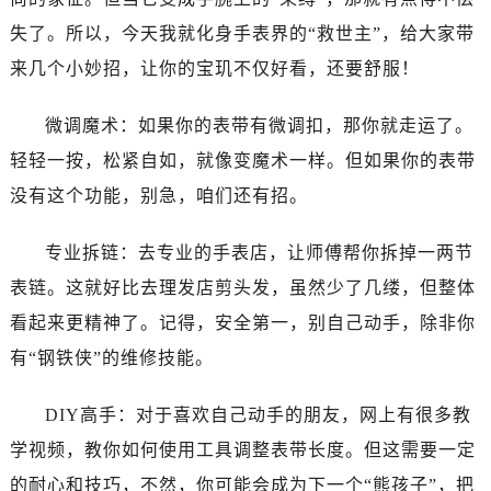
苏州市苏州工业园区星港街199号苏州中心办公楼C座22层08室（需提前预约）
失了。所以，今天我就化身手表界的“救世主”，给大家带
武汉市江汉区解放大道686号世界贸易大厦38层09室（需提前预约）
南宁市青秀区金湖路59号地王大厦12楼1224室（需提前预约）
来几个小妙招，让你的宝玑不仅好看，还要舒服！
合肥市蜀山区潜山路111号万象城华润大厦B座12楼03室（需提前预约）
微调魔术：如果你的表带有微调扣，那你就走运了。
泉州市丰泽区宝洲路729号浦西万达中心写字楼A座7楼709室（需提前预约）
青岛市南区山东路6号华润大厦B座22层04室（需提前预约）
轻轻一按，松紧自如，就像变魔术一样。但如果你的表带
烟台市芝罘区胜利路139号万达金融中心A座907室（需提前预约）
没有这个功能，别急，咱们还有招。
长春市朝阳区西安大路727号中银大厦A座(旺进大厦)18层09室（需提前预约）
贵阳市南明区都司高架桥路33号亨特国际金融中心14楼14D（需提前预约）
专业拆链：去专业的手表店，让师傅帮你拆掉一两节
昆明市盘龙区北京路928号同德昆明广场写字楼10层06室（需提前预约）
表链。这就好比去理发店剪头发，虽然少了几缕，但整体
石家庄市长安区中山东路39号勒泰中心写字楼B座13层07室（需提前预约）
看起来更精神了。记得，安全第一，别自己动手，除非你
西安市碑林区南关正街88号华侨城长安国际中心E座6楼10室（需提前预约）
有“钢铁侠”的维修技能。
海口市龙华区金贸东路5号海口华润大厦B座17层1707室（需提前预约）
唐山市路南区新华东道100号万达广场写字楼A座10层1002室（需提前预约）
DIY高手：对于喜欢自己动手的朋友，网上有很多教
台州市椒江区东海大道1800号腾达中心东1幢20楼2002室（需提前预约）
学视频，教你如何使用工具调整表带长度。但这需要一定
黑龙江省大庆市萨尔图区会战大街宝玑售后服务中心（需提前预约）
的耐心和技巧，不然，你可能会成为下一个“熊孩子”，把