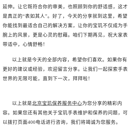
吉林省松原市宁江区五环大街宝玑售后服务中心（需提前预约）
延伸。让它既符合你的审美，也照顾到你的舒适感，这才
吉林省通化市东昌区环通乡江南大街宝玑售后服务中心（需提前预约）
是真正的“表如其人”。好了，今天的分享就到这里，希望
吉林省延边市延吉市解放路宝玑售后服务中心（需提前预约）
你能找到最适合自己的解决方案，让你的宝玑不仅成为手
辽宁省鞍山市铁东区站前街宝玑售后服务中心（需提前预约）
辽宁省本溪市平山区胜利路宝玑售后服务中心（需提前预约）
腕上的风景，更是心灵的慰藉。咱们下期再见，祝大家表
辽宁省朝阳市双塔区新华路宝玑售后服务中心（需提前预约）
带适中，心情舒畅！
辽宁省丹东市振兴区七经街宝玑售后服务中心（需提前预约）
辽宁省抚顺市新抚区东一路宝玑售后服务中心（需提前预约）
以上就是今天的全部内容，希望你们喜欢。如果你有
辽宁省阜新市海州区解放大街宝玑售后服务中心（需提前预约）
更好的建议或经验，欢迎留言分享。让我们一起探索手表
辽宁省葫芦岛市连山区中央路宝玑售后服务中心（需提前预约）
世界的无限可能，直到下一次，拜拜啦！
辽宁省锦州市古塔区中央大街宝玑售后服务中心（需提前预约）
辽宁省辽阳市白塔区新运大街宝玑售后服务中心（需提前预约）
辽宁省盘锦市兴隆台区石油大街宝玑售后服务中心（需提前预约）
以上就是
北京宝玑保养服务中心
为您分享的精彩内
辽宁省铁岭市银州区南马路宝玑售后服务中心（需提前预约）
容。如果您还有其他关于宝玑手表维护和保养的问题，可
辽宁省营口市站前区市府路与渤海大街交叉口宝玑售后服务中心（需提前预约）
以拨打页面400电话进行咨询，我们将竭诚为您服务。
辽宁省沈阳市沈河区中街路137号亨得利名表维修授权店1楼宝玑售后服务中心（需提前预约）