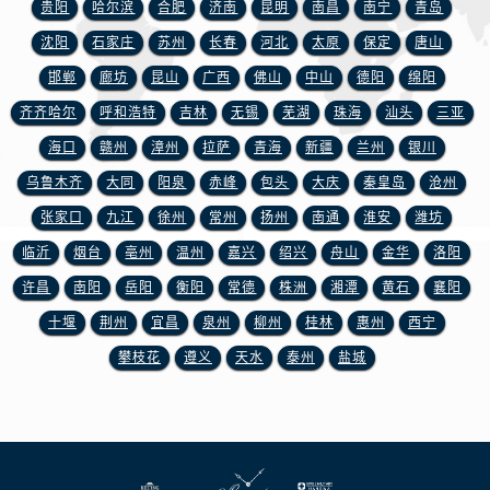
江西省萍乡市安源区萍安北大道与康庄路交叉口宝玑售后服务中心（需提前预约）
贵阳
哈尔滨
合肥
济南
昆明
南昌
南宁
青岛
江西省上饶市信州区滨江西路宝玑售后服务中心（需提前预约）
沈阳
石家庄
苏州
长春
河北
太原
保定
唐山
江西省新余市渝水区北湖西路宝玑售后服务中心（需提前预约）
邯郸
廊坊
昆山
广西
佛山
中山
德阳
绵阳
江西省宜春市袁州区中山中路宝玑售后服务中心（需提前预约）
齐齐哈尔
呼和浩特
吉林
无锡
芜湖
珠海
汕头
三亚
江西省鹰潭市月湖区胜利东路宝玑售后服务中心（需提前预约）
海口
赣州
漳州
拉萨
青海
新疆
兰州
银川
山东省德州市德城区东风中路宝玑售后服务中心（需提前预约）
乌鲁木齐
大同
阳泉
赤峰
包头
大庆
秦皇岛
沧州
山东省东营市东营区济南路宝玑售后服务中心（需提前预约）
山东省济南市历下区经十路11111号华润中心写字楼（万象城）15层1508室宝玑售后服务中心（需提前预约）
张家口
九江
徐州
常州
扬州
南通
淮安
潍坊
山东省济宁市任城区太白楼路宝玑售后服务中心（需提前预约）
临沂
烟台
亳州
温州
嘉兴
绍兴
舟山
金华
洛阳
山东省莱芜市文化南路8号银座商城名表维修一楼名表维修宝玑售后服务中心（需提前预约）
许昌
南阳
岳阳
衡阳
常德
株洲
湘潭
黄石
襄阳
山东省临沂市兰山区解放路宝玑售后服务中心（需提前预约）
十堰
荆州
宜昌
泉州
柳州
桂林
惠州
西宁
山东省日照市东港区烟台路宝玑售后服务中心（需提前预约）
攀枝花
遵义
天水
泰州
盐城
山东省泰安市泰山区财源街道泰山大街宝玑售后服务中心（需提前预约）
山东省威海市环翠区新威海路89号振华商厦一楼名表维修宝玑售后服务中心（需提前预约）
山东省潍坊市奎文区东风东街宝玑售后服务中心（需提前预约）
山东省枣庄市滕州市北辛路与善国路交叉口宝玑售后服务中心（需提前预约）