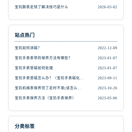
安徽省阜阳市颍州区颍州北路宝玑售后服务中心（需提前预约）
宝玑腕表走快了解决技巧是什么
2026-03-02
安徽省淮北市相山区淮海路宝玑售后服务中心（需提前预约）
安徽省淮南市田家庵区国庆中路宝玑售后服务中心（需提前预约）
安徽省黄山市屯溪区黄山西路宝玑售后服务中心（需提前预约）
安徽省六安市金安区解放中路宝玑售后服务中心（需提前预约）
站点热门
安徽省马鞍山市雨山区湖南西路宝玑售后服务中心（需提前预约）
宝玑如何消磁？
2022-12-09
安徽省宿州市埇桥区人民中路宝玑售后服务中心（需提前预约）
宝玑手表表带的保养方法有哪些？
2023-01-07
安徽省铜陵市铜官区石城大道宝玑售后服务中心（需提前预约）
安徽省芜湖市镜湖区中山路步行街宝玑售后服务中心（需提前预约）
宝玑手表受磁如何处理
2023-01-07
安徽省宣城市宣州区叠嶂西路宝玑售后服务中心（需提前预约）
宝玑手表受磁怎么办？（宝玑手表磁化的解决办法）
2023-09-11
福建省龙岩市新罗区九一南路宝玑售后服务中心（需提前预约）
宝玑机械表保养完了走时不准(该怎么办？)
2023-10-26
福建省南平市建阳区人民西路宝玑售后服务中心（需提前预约）
宝玑手表保养方法（宝玑手表保养）
2023-05-06
福建省宁德市蕉城区天湖东路宝玑售后服务中心（需提前预约）
福建省莆田市城厢区霞林街道荔华东大道宝玑售后服务中心（需提前预约）
福建省三明市三元区东乾二路宝玑售后服务中心（需提前预约）
福建省漳州市龙文区步港路宝玑售后服务中心（需提前预约）
分类标签