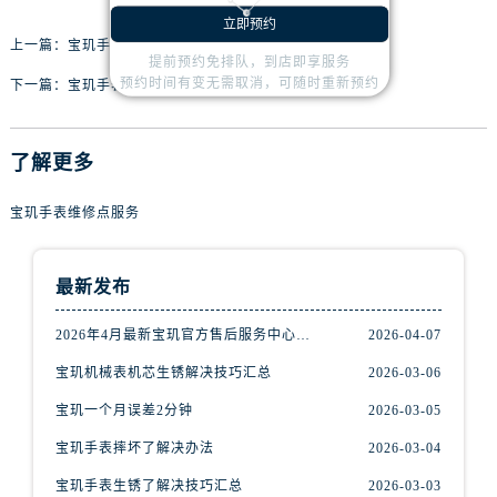
山西省晋城市城区黄华街宝玑售后服务中心（需提前预约）
立即预约
山西省晋中市榆次区顺城街宝玑售后服务中心（需提前预约）
上一篇：
宝玑手表表带太紧如何修复
提前预约免排队，到店即享服务
山西省临汾市尧都区解放路宝玑售后服务中心（需提前预约）
预约时间有变无需取消，可随时重新预约
下一篇：
宝玑手表表带太紧处理技巧盘点
山西省吕梁市离石区永宁中路与建设街交叉口宝玑售后服务中心（需提前预约）
山西省朔州市朔城区怡西路与鄯阳西街交汇处宝玑售后服务中心（需提前预约）
山西省忻州市忻府区和平东街与七一南路交叉口宝玑售后服务中心（需提前预约）
了解更多
山西省阳泉市郊区平阳东街与新城大道交叉口宝玑售后服务中心（需提前预约）
宝玑手表维修点服务
山西省运城市盐湖区河东街宝玑售后服务中心（需提前预约）
山西省长治市潞州区英雄中路宝玑售后服务中心（需提前预约）
山西省太原市迎泽区迎泽街道解放路15号亨得利名表维修授权店3楼宝玑售后服务中心（需提前预约）
最新发布
天津市和平区赤峰道136号天津国际金融中心26层2603室宝玑售后服务中心（需提前预约）
2026年4月最新宝玑官方售后服务中心网点考察报告（新址）
2026-04-07
安徽省安庆市迎江区人民路宝玑售后服务中心（需提前预约）
宝玑机械表机芯生锈解决技巧汇总
2026-03-06
安徽省蚌埠市蚌山区淮河路宝玑售后服务中心（需提前预约）
安徽省亳州市谯城区魏武大道宝玑售后服务中心（需提前预约）
宝玑一个月误差2分钟
2026-03-05
安徽省池州市贵池区长江路宝玑售后服务中心（需提前预约）
宝玑手表摔坏了解决办法
2026-03-04
安徽省滁州市琅琊区南谯北路宝玑售后服务中心（需提前预约）
宝玑手表生锈了解决技巧汇总
2026-03-03