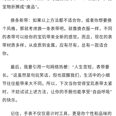
黑龙江省鹤岗市向阳区红军路宝玑售后服务中心（需提前预约）
宝物折腾成“废品”。
黑龙江省黑河市爱辉区中央街宝玑售后服务中心（需提前预约）
黑龙江省鸡西市鸡冠区红军路宝玑售后服务中心（需提前预约）
换条新带：如果以上方法都不适合你，或者你想要换
黑龙江省佳木斯市向阳区长安路宝玑售后服务中心（需提前预约）
个风格，那就考虑换一条表带吧。就像换衣服一样，不同
黑龙江省牡丹江市东安区太平路宝玑售后服务中心（需提前预约）
的表带可以给你的宝玑带来全新的感觉。而且，现在的表
黑龙江省七台河市桃山区大同街宝玑售后服务中心（需提前预约）
黑龙江省齐齐哈尔市龙沙区龙华路宝玑售后服务中心（需提前预约）
带材质多样，从皮质到金属，应有尽有，总有一款适合
黑龙江省双鸭山市尖山区新兴大街宝玑售后服务中心（需提前预约）
你。
黑龙江省绥化市北林区新华街与康庄路交叉口宝玑售后服务中心（需提前预约）
黑龙江省伊春市伊美区通河路宝玑售后服务中心（需提前预约）
最后，我要引用一句网络热梗：“人生苦短，表带要
吉林省白城市洮北区明仁南街宝玑售后服务中心（需提前预约）
长。”这虽然是句玩笑话，但也提醒我们，生活中的小细
吉林省白山市浑江区浑江大街宝玑售后服务中心（需提前预约）
节往往能带来大不同。所以，下次当你觉得宝玑表带太紧
吉林省吉林市船营区河南街宝玑售后服务中心（需提前预约）
时，不妨试试上述方法，让你的手腕也能享受“自由呼吸”
吉林省辽源市龙山区人民大街宝玑售后服务中心（需提前预约）
的快乐。
吉林省梅河口市新华街道梅河大街宝玑售后服务中心（需提前预约）
吉林省四平市铁东区紫气大路与南九经街交汇处宝玑售后服务中心（需提前预约）
记住，手表不仅仅是计时工具，更是你个性和品味的