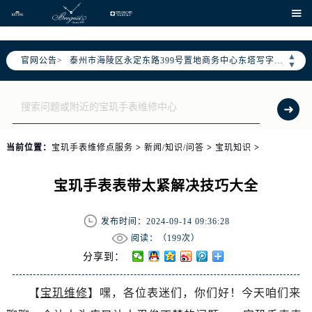
徐州市鼓楼区淮海东路29号苏宁广场IFC国际金融中心写字楼35层3508室（需提前预约）
、

扬州市邗江区国展路29号星耀天地写字楼1号楼18层1803室（需提前预约）
盐城市盐都区世纪大道5号盐城金融城写字楼1号楼16层1604室（需提前预约）
▲
官网公告>
泰州市海陵区永定东路399号置地商务中心东塔写字楼（华润万象城）17层1706室（需提前预约）
▼
宁波市江北区大闸南路500号来福士广场办公楼20层2009室（需提前预约）
杭州市上城区钱江路1366号华润大厦写字楼A座5层503-5室（需提前预约）
金华市金东区东市南街777号金华万达广场写字楼4号楼22层2209室（需提前预约）
绍兴市越城区胜利东路379号世茂天际中心写字楼8层805室（需提前预约）
当前位置：
宝玑手表维修点服务
>
新闻/知识/问答
>
宝玑知识
>
嘉兴市南湖区广益路705号嘉兴世界贸易中心写字楼A座13层1304室（需提前预约）
南昌市红谷滩新区红谷中大道998号绿地双子塔（中央广场）A1座办公楼14层07室（需提前预约）
宝玑手表表带太紧解决技巧大全
济南市历下区经十路11111号华润中心写字楼（万象城）15层1508室（需提前预约）
广州市天河区天河路230号万菱汇国际中心写字楼A塔7层704室（需提前预约）
发布时间：2024-09-14 09:36:28
广州市越秀区环市东路371-375号世界贸易中心大厦南塔写字楼15层07室（需提前预约）
阅读：（
199次）
深圳市罗湖区深南东路5001号华润大厦写字楼17层1701室（需提前预约）
分享到：
惠州市惠城区江北文昌一路7号华贸大厦写字楼1座30层05室（需提前预约）
【
宝玑维修
】嘿，各位表迷们，你们好！今天咱们来
厦门市思明区湖滨东路95号华润大厦写字楼B座11层1104室（需提前预约）